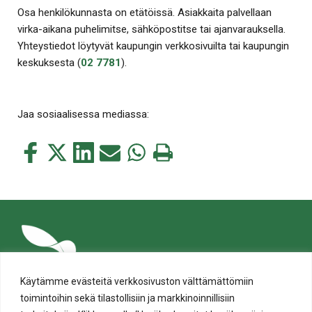
Osa henkilökunnasta on etätöissä. Asiakkaita palvellaan
virka-aikana puhelimitse, sähköpostitse tai ajanvarauksella.
Yhteystiedot löytyvät kaupungin verkkosivuilta tai kaupungin
keskuksesta (
02 7781
).
Jaa sosiaalisessa mediassa:
Jaa
Jaa
Jaa
Jaa
Jaa
Tulosta
tämä
tämä
tämä
tämä
tämä
tämä
Facebookissa
Twitterissä
LinkedIn:ssä
sähköpostitse
WhatsApp:ssa
sivu
Käytämme evästeitä verkkosivuston välttämättömiin
toimintoihin sekä tilastollisiin ja markkinoinnillisiin