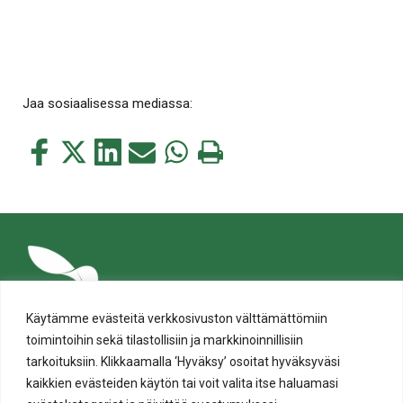
Jaa sosiaalisessa mediassa:
Jaa
Jaa
Jaa
Jaa
Jaa
Tulosta
tämä
tämä
tämä
tämä
tämä
tämä
Facebookissa
Twitterissä
LinkedIn:ssä
sähköpostitse
WhatsApp:ssa
sivu
Käytämme evästeitä verkkosivuston välttämättömiin
toimintoihin sekä tilastollisiin ja markkinoinnillisiin
tarkoituksiin. Klikkaamalla ‘Hyväksy’ osoitat hyväksyväsi
kaikkien evästeiden käytön tai voit valita itse haluamasi