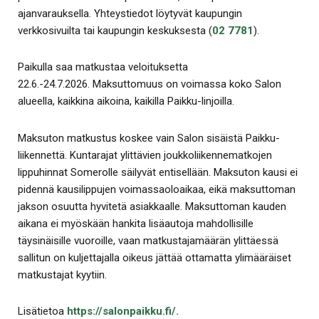
ajanvarauksella. Yhteystiedot löytyvät kaupungin
verkkosivuilta tai kaupungin keskuksesta (
02 7781
).
Paikulla saa matkustaa veloituksetta
22.6.-24.7.2026. Maksuttomuus on voimassa koko Salon
alueella, kaikkina aikoina, kaikilla Paikku-linjoilla.
Maksuton matkustus koskee vain Salon sisäistä Paikku-
liikennettä. Kuntarajat ylittävien joukkoliikennematkojen
lippuhinnat Somerolle säilyvät entisellään. Maksuton kausi ei
pidennä kausilippujen voimassaoloaikaa, eikä maksuttoman
jakson osuutta hyvitetä asiakkaalle. Maksuttoman kauden
aikana ei myöskään hankita lisäautoja mahdollisille
täysinäisille vuoroille, vaan matkustajamäärän ylittäessä
sallitun on kuljettajalla oikeus jättää ottamatta ylimääräiset
matkustajat kyytiin.
Lisätietoa
https://salonpaikku.fi/.