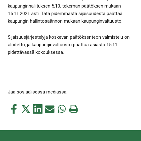
kaupunginhallituksen 5.10. tekemän päätöksen mukaan
15.11.2021 asti. Tätä pidemmästä sijaisuudesta päättää
kaupungin hallintosäännön mukaan kaupunginvaltuusto.
Sijaisuusjärjestelyjä koskevan päätöksenteon valmistelu on
aloitettu, ja kaupunginvaltuusto päättää asiasta 15.11.
pidettävässä kokouksessa.
Jaa sosiaalisessa mediassa:
Jaa
Jaa
Jaa
Jaa
Jaa
Tulosta
tämä
tämä
tämä
tämä
tämä
tämä
Facebookissa
Twitterissä
LinkedIn:ssä
sähköpostitse
WhatsApp:ssa
sivu