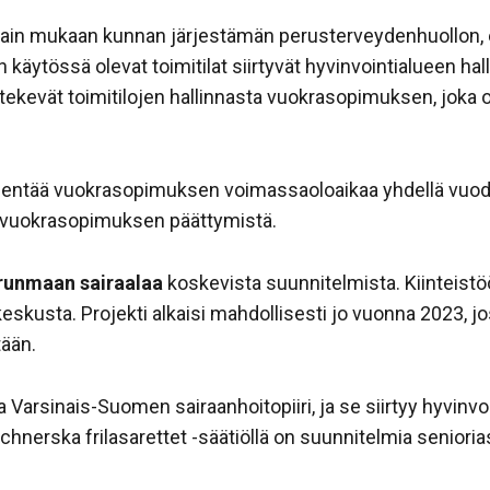
in mukaan kunnan järjestämän perusterveydenhuollon, e
 käytössä olevat toimitilat siirtyvät hyvinvointialueen ha
tekevät toimitilojen hallinnasta vuokrasopimuksen, joka 
dentää vuokrasopimuksen voimassaoloaikaa yhdellä vuodell
 vuokrasopimuksen päättymistä.
runmaan sairaalaa
koskevista suunnitelmista. Kiinteistöö
skeskusta. Projekti alkaisi mahdollisesti jo vuonna 2023, 
ään.
 Varsinais-Suomen sairaanhoitopiiri, ja se siirtyy hyvin
hnerska frilasarettet -säätiöllä on suunnitelmia seniori