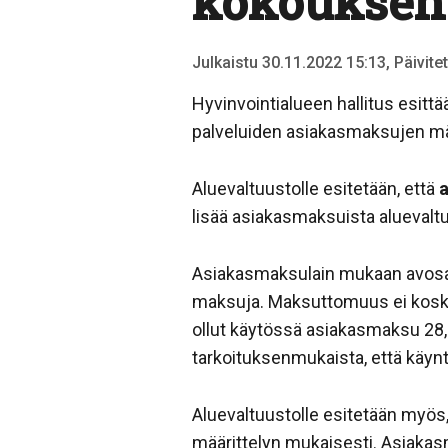
kokouksen 
Julkaistu 30.11.2022 15:13, Päivite
Hyvinvointialueen hallitus esitt
palveluiden asiakasmaksujen mä
Aluevaltuustolle esitetään, että
a
lisää asiakasmaksuista alueval
Asiakasmaksulain mukaan avosair
maksuja. Maksuttomuus ei koske 
ollut käytössä asiakasmaksu 28,7
tarkoituksenmukaista, että käyn
Aluevaltuustolle esitetään myös,
määrittelyn mukaisesti. Asiakas