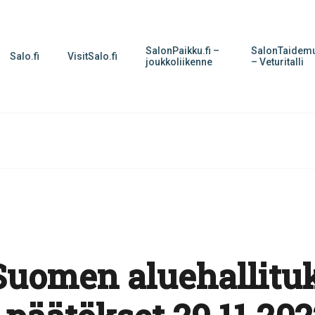
SalonPaikku.fi –
SalonTaidemu
Salo.fi
VisitSalo.fi
joukkoliikenne
– Veturitalli
Suomen aluehallitu