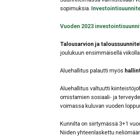
sopimuksia.
Investointisuunni
Vuoden 2023 investointisuunn
Talousarvion ja taloussuunnit
joulukuun ensimmäisellä viikolla
Aluehallitus palautti myös
halli
Aluehallitus valtuutti kiinteist
omistamien sosiaali- ja terveyd
voimassa kuluvan vuoden loppu
Kunnilta on siirtymässä 3+1 vuod
Niiden yhteenlaskettu neliömäär