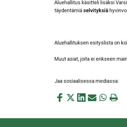
Aluehallitus käsitteli lisäksi V
täydentämiä
selvityksiä
hyvinvoi
Aluehallituksen esityslista on 
Muut asiat, joita ei erikseen mai
Jaa sosiaalisessa mediassa:
Jaa
Jaa
Jaa
Jaa
Jaa
Tulosta
tämä
tämä
tämä
tämä
tämä
tämä
Facebookissa
Twitterissä
LinkedIn:ssä
sähköpostitse
WhatsApp:s
sivu