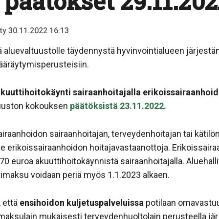
päätökset 29.11.202
tty 30.11.2022 16:13
ää aluevaltuustolle täydennystä hyvinvointialueen järjest
äräytymisperusteisiin.
kuuttihoitokäynti sairaanhoitajalla erikoissairaanhoi
tuuston kokouksen
päätöksistä 23.11.2022.
aanhoidon sairaanhoitajan, terveydenhoitajan tai kätilön
erikoissairaanhoidon hoitajavastaanottoja. Erikoissair
0 euroa akuuttihoitokäynnistä sairaanhoitajalla. Aluehalli
timaksu voidaan periä myös 1.1.2023 alkaen.
 että
ensihoidon kuljetuspalveluissa
potilaan omavastu
maksulain mukaisesti terveydenhuoltolain perusteella jär