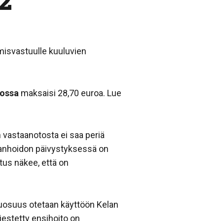
2
ämisvastuulle kuuluvien
dossa
maksaisi 28,70 euroa. Lue
 vastaanotosta ei saa periä
aanhoidon päivystyksessä on
tus näkee, että on
uosuus otetaan käyttöön Kelan
jestetty ensihoito on