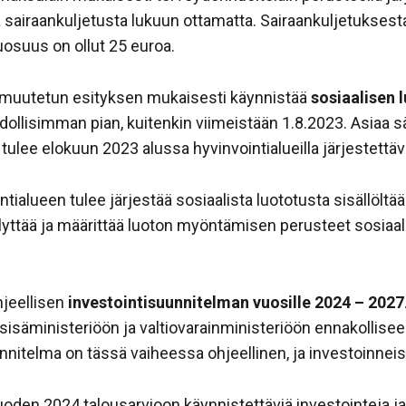
 sairaankuljetusta lukuun ottamatta. Sairaankuljetuksesta 
osuus on ollut 25 euroa.
a muutetun esityksen mukaisesti käynnistää
sosiaalisen 
ollisimman pian, kuitenkin viimeistään 1.8.2023. Asiaa s
tulee elokuun 2023 alussa hyvinvointialueilla järjestettäv
ialueen tulee järjestää sosiaalista luototusta sisällöltää
ellyttää ja määrittää luoton myöntämisen perusteet sosia
hjeellisen
investointisuunnitelman vuosille 2024 – 2027
, sisäministeriöön ja valtiovarainministeriöön ennakolli
telma on tässä vaiheessa ohjeellinen, ja investoinneis
den 2024 talousarvioon käynnistettäviä investointeja ja 