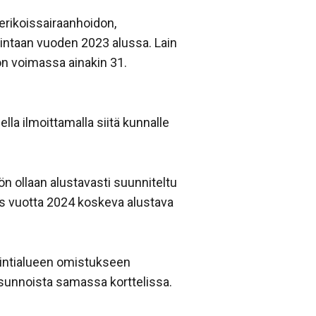
rikoissairaanhoidon,
llintaan vuoden 2023 alussa. Lain
on voimassa ainakin 31.
a ilmoittamalla siitä kunnalle
n ollaan alustavasti suunniteltu
jos vuotta 2024 koskeva alustava
vointialueen omistukseen
asunnoista samassa korttelissa.