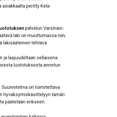
asiakkaalta peritty Kela-
luototuksen
palvelun Varsinais-
äätävä laki on muuttumassa niin,
ä lakisääteinen tehtävä.
n ja laajuudeltaan sellaisena
alisesta luototuksesta annetun
. Suunnitelma on toimitettava
seen hyväksymiskäsittelyyn tämän
ta päätetään erikseen.
investointien kaltaisia