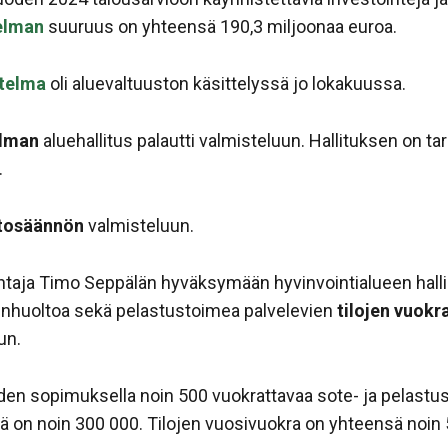
telman
suuruus on yhteensä 190,3 miljoonaa euroa.
itelma
oli aluevaltuuston käsittelyssä jo lokakuussa.
elman
aluehallitus palautti valmisteluun. Hallituksen on tar
.
ntosäännön
valmisteluun.
öjohtaja Timo Seppälän hyväksymään hyvinvointialueen halli
enhuoltoa sekä pelastustoimea palvelevien
tilojen vuok
un.
en sopimuksella noin 500 vuokrattavaa sote- ja pelastust
ä on noin 300 000. Tilojen vuosivuokra on yhteensä noin 