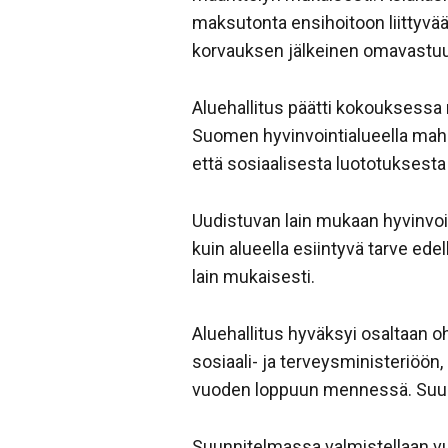
maksutonta ensihoitoon liittyvää
korvauksen jälkeinen omavastuu
Aluehallitus päätti kokouksess
Suomen hyvinvointialueella mahd
että sosiaalisesta luototuksesta 
Uudistuvan lain mukaan hyvinvoint
kuin alueella esiintyvä tarve ed
lain mukaisesti.
Aluehallitus hyväksyi osaltaan o
sosiaali- ja terveysministeriöön
vuoden loppuun mennessä. Suunni
Suunnitelmassa valmistellaan vuo