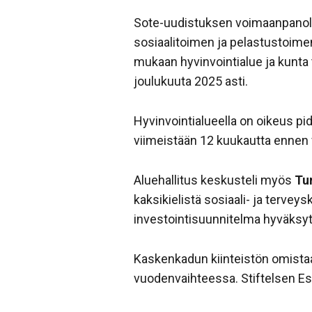
Sote-uudistuksen voimaanpanola
sosiaalitoimen ja pelastustoimen
mukaan hyvinvointialue ja kunta 
joulukuuta 2025 asti.
Hyvinvointialueella on oikeus pi
viimeistään 12 kuukautta ennen
Aluehallitus keskusteli myös
Tu
kaksikielistä sosiaali- ja tervey
investointisuunnitelma hyväksyt
Kaskenkadun kiinteistön omistaa
vuodenvaihteessa. Stiftelsen Esc