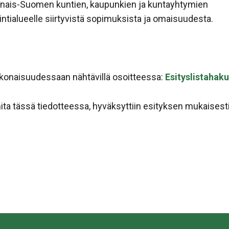
arsinais-Suomen kuntien, kaupunkien ja kuntayhtymien
ntialueelle siirtyvistä sopimuksista ja omaisuudesta.
kokonaisuudessaan nähtävillä osoitteessa:
Esityslistahaku
nita tässä tiedotteessa, hyväksyttiin esityksen mukaisesti
sa