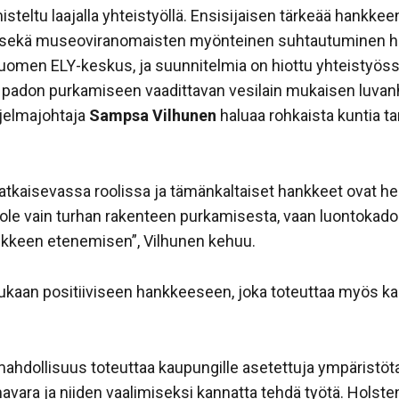
eltu laajalla yhteistyöllä. Ensisijaisen tärkeää hankkeen 
en sekä museoviranomaisten myönteinen suhtautuminen h
-Suomen ELY-keskus, ja suunnitelmia on hiottu yhteistyös
 padon purkamiseen vaadittavan vesilain mukaisen luvanh
jelmajohtaja
Sampsa Vilhunen
haluaa rohkaista kuntia t
ratkaisevassa roolissa ja tämänkaltaiset hankkeet ovat he
le vain turhan rakenteen purkamisesta, vaan luontokadon
nkkeen etenemisen”, Vilhunen kehuu.
mukaan positiiviseen hankkeeseen, joka toteuttaa myös ka
mahdollisuus toteuttaa kaupungille asetettuja ympäristötav
mavara ja niiden vaalimiseksi kannatta tehdä työtä. Hols