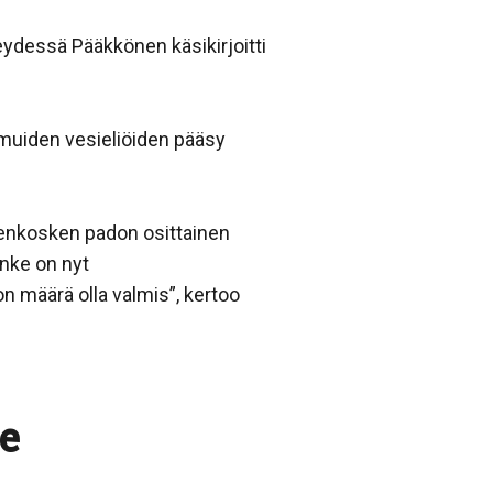
ydessä Pääkkönen käsikirjoitti
 muiden vesieliöiden pääsy
tenkosken padon osittainen
anke on nyt
 määrä olla valmis”, kertoo
e