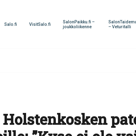
SalonPaikku.fi –
SalonTaidemu
Salo.fi
VisitSalo.fi
joukkoliikenne
– Veturitalli
 Holstenkosken pat