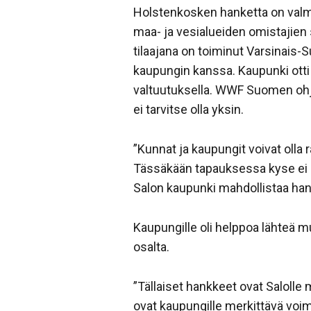
Holstenkosken hanketta on valmist
maa- ja vesialueiden omistaji
tilaajana on toiminut Varsinais
kaupungin kanssa. Kaupunki otti
valtuutuksella. WWF Suomen oh
ei tarvitse olla yksin.
”Kunnat ja kaupungit voivat olla 
Tässäkään tapauksessa kyse ei o
Salon kaupunki mahdollistaa ha
Kaupungille oli helppoa lähteä 
osalta.
”Tällaiset hankkeet ovat Salolle 
ovat kaupungille merkittävä voi