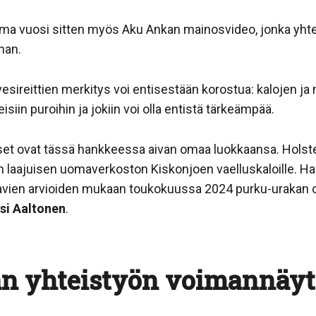
ma vuosi sitten myös Aku Ankan mainosvideo, jonka yhte
nan.
sireittien merkitys voi entisestään korostua: kalojen ja
eisiin puroihin ja jokiin voi olla entistä tärkeämpää.
ukset ovat tässä hankkeessa aivan omaa luokkaansa. Hols
in laajuisen uomaverkoston Kiskonjoen vaelluskaloille. H
avien arvioiden mukaan toukokuussa 2024 purku-urakan on
si Aaltonen
.
an yhteistyön voimannäyt