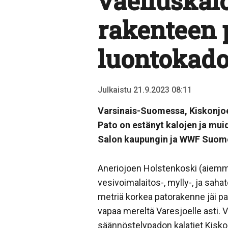
vaelluskalo
rakenteen 
luontokado
Julkaistu 21.9.2023 08:11
Varsinais-Suomessa, Kiskonjoe
Pato on estänyt kalojen ja mui
Salon kaupungin ja WWF Suome
Aneriojoen Holstenkoski (aiemmi
vesivoimalaitos-, mylly-, ja sah
metriä korkea patorakenne jäi p
vapaa mereltä Varesjoelle asti.
säännöstelypadon kalatiet Kiskon