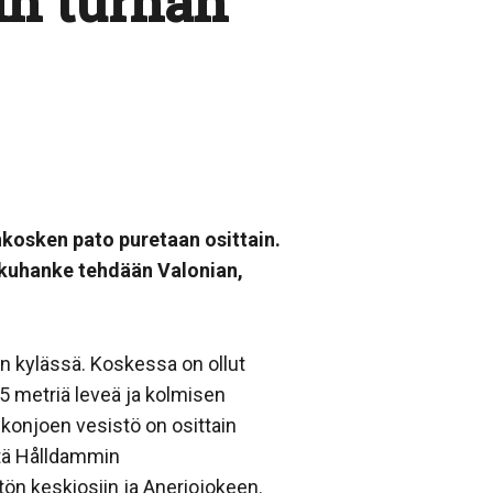
ain turhan
kosken pato puretaan osittain.
urkuhanke tehdään Valonian,
n kylässä. Koskessa on ollut
45 metriä leveä ja kolmisen
konjoen vesistö on osittain
ttä Hålldammin
tön keskiosiin ja Aneriojokeen.