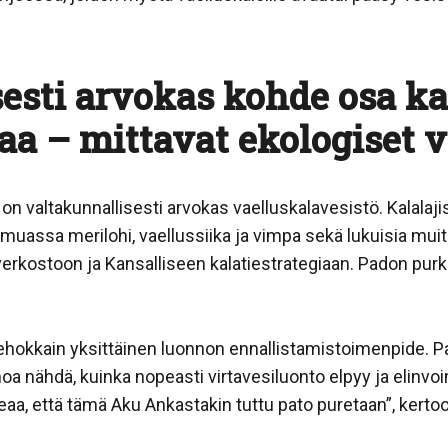
esti arvokas kohde osa ka
iaa – mittavat ekologiset 
n valtakunnallisesti arvokas vaelluskalavesistö. Kalalaj
assa merilohi, vaellussiika ja vimpa sekä lukuisia muita
rkostoon ja Kansalliseen kalatiestrategiaan. Padon purk
hokkain yksittäinen luonnon ennallistamistoimenpide. Pa
noa nähdä, kuinka nopeasti virtavesiluonto elpyy ja elinvo
, että tämä Aku Ankastakin tuttu pato puretaan”, kertoo pi