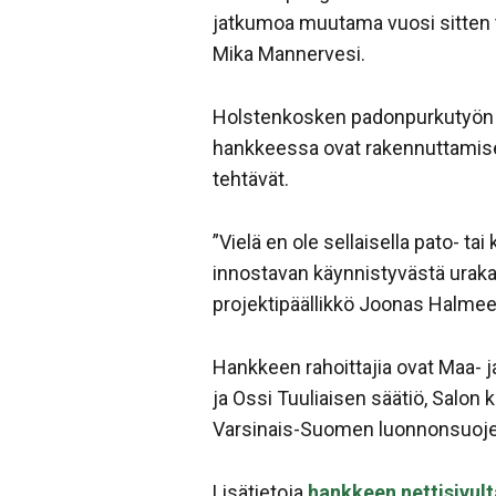
jatkumoa muutama vuosi sitten t
Mika Mannervesi.
Holstenkosken padonpurkutyön r
hankkeessa ovat rakennuttamisen
tehtävät.
”Vielä en ole sellaisella pato- ta
innostavan käynnistyvästä urakas
projektipäällikkö Joonas Halme
Hankkeen rahoittajia ovat Maa-
ja Ossi Tuuliaisen säätiö, Salon
Varsinais-Suomen luonnonsuojelu
Lisätietoja
hankkeen nettisivult