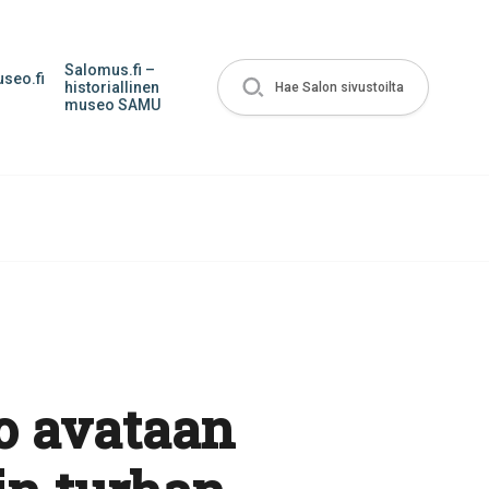
Salomus.fi –
seo.fi
historiallinen
Hae Salon sivustoilta
museo SAMU
o avataan