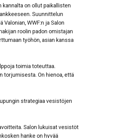
kannalta on ollut paikallisten
ankkeeseen. Suunnittelun
sä Valonian, WWF:n ja Salon
akijan roolin padon omistajan
arttumaan työhön, asian kanssa
lppoja toimia toteuttaa.
 torjumisesta. On hienoa, että
upungin strategiaa vesistöjen
oitteita. Salon lukuisat vesistöt
tenkosken hanke on hyvää