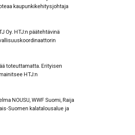
toteaa kaupunkikehitysjohtaja
J Oy. HTJ:n päätehtävinä
allisuuskoordinaattorin
ttää toteuttamatta. Erityisen
 mainitsee HTJ:n
hjelma NOUSU, WWF Suomi, Raija
unais-Suomen kalatalousalue ja