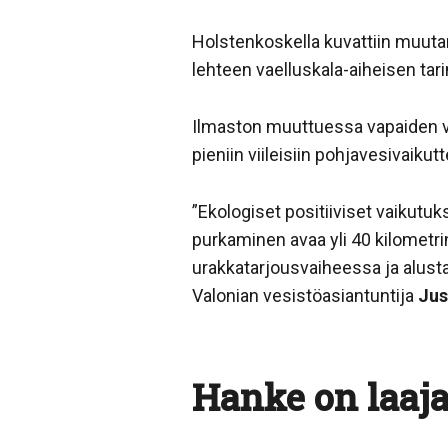
Holstenkoskella kuvattiin muuta
lehteen vaelluskala-aiheisen tari
Ilmaston muuttuessa vapaiden ve
pieniin viileisiin pohjavesivaikutt
”Ekologiset positiiviset vaikut
purkaminen avaa yli 40 kilometr
urakkatarjousvaiheessa ja alust
Valonian vesistöasiantuntija
Jus
Hanke on laaj