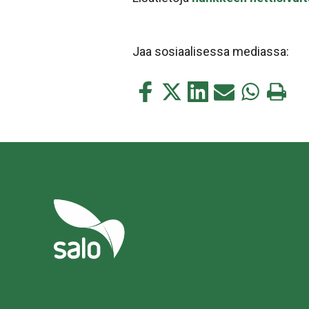
Jaa sosiaalisessa mediassa:
Jaa
Jaa
Jaa
Jaa
Jaa
Tulosta
tämä
tämä
tämä
tämä
tämä
tämä
Facebookissa
Twitterissä
LinkedIn:ssä
sähköpostitse
WhatsApp:s
sivu