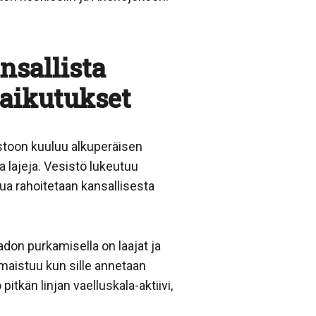
nsallista
vaikutukset
istoon kuuluu alkuperäisen
 lajeja. Vesistö lukeutuu
ua rahoitetaan kansallisesta
don purkamisella on laajat ja
imaistuu kun sille annetaan
tkän linjan vaelluskala-aktiivi,