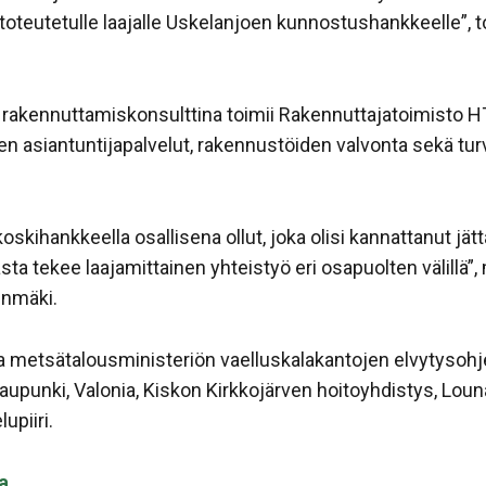
oteutetulle laajalle Uskelanjoen kunnostushankkeelle”, 
akennuttamiskonsulttina toimii Rakennuttajatoimisto HT
 asiantuntijapalvelut, rakennustöiden valvonta sekä turv
i koskihankkeella osallisena ollut, joka olisi kannattanut jä
ta tekee laajamittainen yhteistyö eri osapuolten välillä”,
enmäki.
 ja metsätalousministeriön vaelluskalakantojen elvytyso
 kaupunki, Valonia, Kiskon Kirkkojärven hoitoyhdistys, Lo
piiri.
a