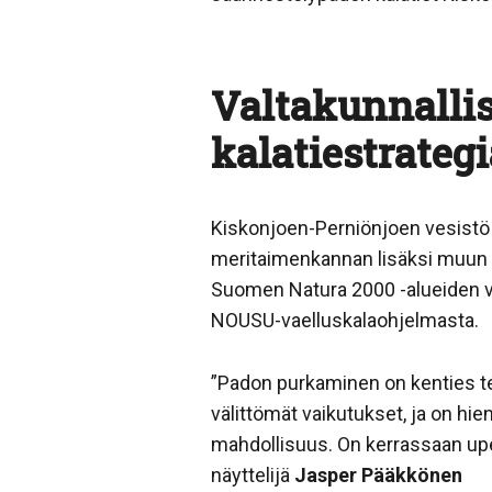
Valtakunnallis
kalatiestrateg
Kiskonjoen-Perniönjoen vesistö o
meritaimenkannan lisäksi muun mu
Suomen Natura 2000 -alueiden ve
NOUSU-vaelluskalaohjelmasta.
”Padon purkaminen on kenties te
välittömät vaikutukset, ja on hie
mahdollisuus. On kerrassaan upeaa
näyttelijä
Jasper Pääkkönen