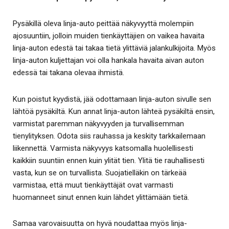
Pysäkillä oleva linja-auto peittää näkyvyyttä molempiin
ajosuuntiin, jolloin muiden tienkäyttäjien on vaikea havaita
linja-auton edestä tai takaa tietä ylittäviä jalankulkijoita. Myös
linja-auton kuljettajan voi olla hankala havaita aivan auton
edessä tai takana olevaa ihmistä.
Kun poistut kyydistä, jää odottamaan linja-auton sivulle sen
lähtöä pysäkiltä. Kun annat linja-auton lähteä pysäkiltä ensin,
varmistat paremman näkyvyyden ja turvallisemman
tienylityksen. Odota siis rauhassa ja keskity tarkkailemaan
liikennettä. Varmista näkyvyys katsomalla huolellisesti
kaikkiin suuntiin ennen kuin ylität tien. Ylitä tie rauhallisesti
vasta, kun se on turvallista. Suojatielläkin on tärkeää
varmistaa, että muut tienkäyttäjät ovat varmasti
huomanneet sinut ennen kuin lähdet ylittämään tietä.
Samaa varovaisuutta on hyvä noudattaa myös linja-