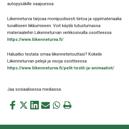
autopysäkille saapuessa.
Liikenneturva tarjoaa monipuolisesti tietoa ja oppimateriaalia
tuvalliseen liikkumiseen. Voit käydä tutustumassa
materiaaleihin Liikenneturvan verkkosivuilla osoitteessa
https://www.liikenneturva.fi/
.
Haluatko testata omaa liikennetietouttasi? Kokeile
Liikenneturvan pelejä ja visoja osoitteessa
https://www.liikenneturva.fi/pelit-testit-ja-animaatiot/
.
Jaa sosiaalisessa mediassa:
Jaa
Jaa
Jaa
Jaa
Jaa
Tulosta
tämä
tämä
tämä
tämä
tämä
tämä
Facebookissa
Twitterissä
LinkedIn:ssä
sähköpostitse
WhatsApp:ssa
sivu