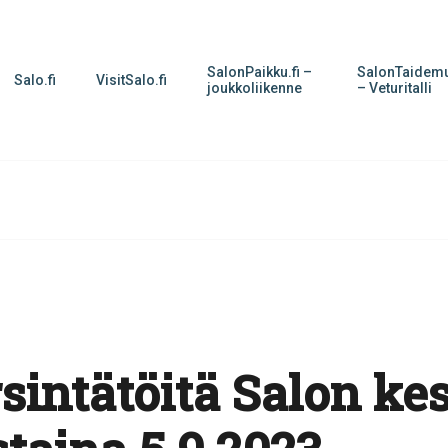
SalonPaikku.fi –
SalonTaidemu
Salo.fi
VisitSalo.fi
joukkoliikenne
– Veturitalli
rsintätöitä Salon ke