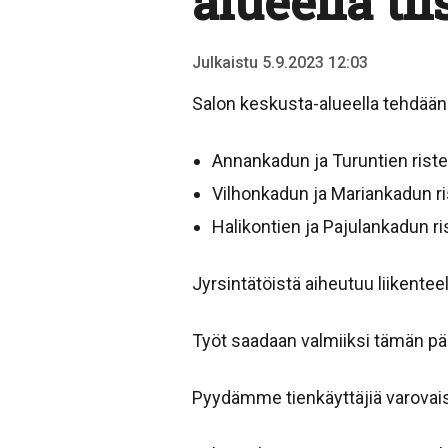
alueella ti
Julkaistu 5.9.2023 12:03
Salon keskusta-alueella tehdään 
Annankadun ja Turuntien riste
Vilhonkadun ja Mariankadun ri
Halikontien ja Pajulankadun ri
Jyrsintätöistä aiheutuu liikentee
Työt saadaan valmiiksi tämän pä
Pyydämme tienkäyttäjiä varovais