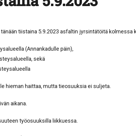
istaina 5.9.2023
tänään tiistaina 5.9.2023 asfaltin jyrsintätöitä kolmessa
ysalueella (Annankadulle päin),
steysalueella, sekä
steysalueella
lle hieman haittaa, mutta tieosuuksia ei suljeta.
ivän aikana.
uuteen työosuuksilla liikkuessa.