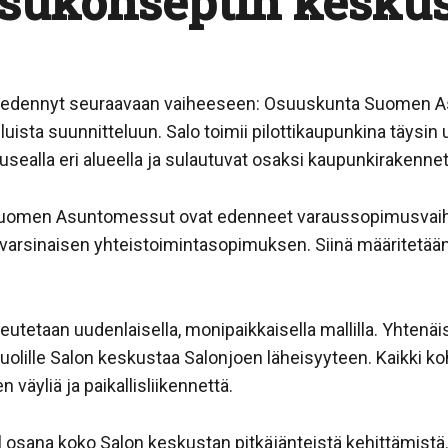
sukonseptin kesku
edennyt seuraavaan vaiheeseen: Osuuskunta Suomen As
eluista suunnitteluun. Salo toimii pilottikaupunkina täysi
sealla eri alueella ja sulautuvat osaksi kaupunkirakennet
Suomen Asuntomessut ovat edenneet varaussopimusvaih
an varsinaisen yhteistoimintasopimuksen. Siinä määrite
utetaan uudenlaisella, monipaikkaisella mallilla. Yhte
puolille Salon keskustaa Salonjoen läheisyyteen. Kaikki ko
n väyliä ja paikallisliikennettä.
 osana koko Salon keskustan pitkäjänteistä kehittämist