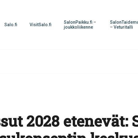
SalonPaikku.fi –
SalonTaidemu
Salo.fi
VisitSalo.fi
joukkoliikenne
– Veturitalli
ut 2028 etenevät: S