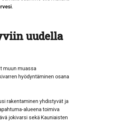
rvesi
.
viin uudella
vat muun muassa
jokivarren hyödyntäminen osana
usi rakentaminen yhdistyvät ja
ätapahtuma-alueena toimiva
ävä jokivarsi sekä Kauniaisten