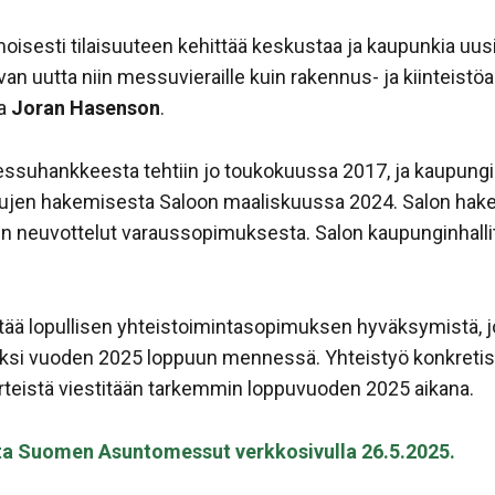
moisesti tilaisuuteen kehittää keskustaa ja kaupunkia uu
van uutta niin messuvieraille kuin rakennus- ja kiinteistöa
ja
Joran Hasenson
.
ssuhankkeesta tehtiin jo toukokuussa 2017, ja kaupungi
jen hakemisesta Saloon maaliskuussa 2024. Salon hak
iin neuvottelut varaussopimuksesta. Salon kaupunginhall
tää lopullisen yhteistoimintasopimuksen hyväksymistä, 
ksi vuoden 2025 loppuun mennessä. Yhteistyö konkretisoi
iirteistä viestitään tarkemmin loppuvuoden 2025 aikana.
nta Suomen Asuntomessut verkkosivulla 26.5.2025.