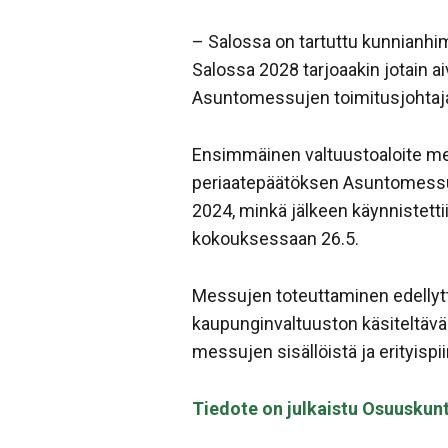
– Salossa on tartuttu kunnianhi
Salossa 2028 tarjoaakin jotain ai
Asuntomessujen toimitusjohta
Ensimmäinen valtuustoaloite me
periaatepäätöksen Asuntomessu
2024, minkä jälkeen käynnistett
kokouksessaan 26.5.
Messujen toteuttaminen edellyt
kaupunginvaltuuston käsiteltävä
messujen sisällöistä ja erityisp
Tiedote on julkaistu Osuusku