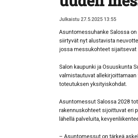
uuden mes
Julkaistu 27.5.2025 13:55
Asuntomessuhanke Salossa on 
siirtyvät nyt alustavista neuvott
jossa messukohteet sijaitsevat u
Salon kaupunki ja Osuuskunta 
valmistautuvat allekirjoittama
toteutuksen yksityiskohdat.
Asuntomessut Salossa 2028 tote
rakennuskohteet sijoittuvat eri 
lähellä palveluita, kevyenliikentee
– Asuntomessut on tärkeä askel