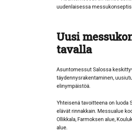
uudenlaisessa messukonseptissa
Uusi messukon
tavalla
Asuntomessut Salossa keskitty
täydennysrakentaminen, uusiutuv
elinympäistöä.
Yhteisenä tavoitteena on luoda 
elävät rinnakkain. Messualue ko
Ollikkala, Farmoksen alue, Koulu
alue.