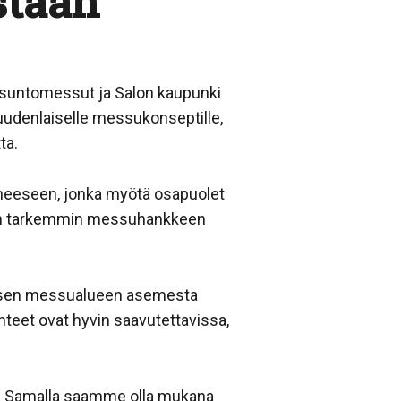
staan
untomessut ja Salon kaupunki
n uudenlaiselle messukonseptille,
ta.
eeseen, jonka myötä osapuolet
tään tarkemmin messuhankkeen
näisen messualueen asemesta
hteet ovat hyvin saavutettavissa,
ä. Samalla saamme olla mukana