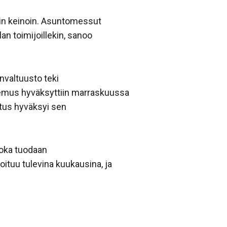
sin keinoin. Asuntomessut
lan toimijoillekin, sanoo
nvaltuusto teki
emus hyväksyttiin marraskuussa
itus hyväksyi sen
joka tuodaan
tuu tulevina kuukausina, ja