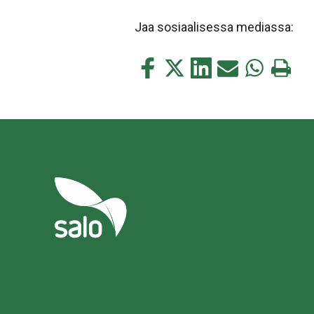
Jaa sosiaalisessa mediassa:
Jaa
Jaa
Jaa
Jaa
Jaa
Tulosta
tämä
tämä
tämä
tämä
tämä
tämä
Facebookissa
Twitterissä
LinkedIn:ssä
sähköpostitse
WhatsApp:s
sivu