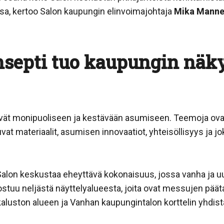
, kertoo Salon kaupungin elinvoimajohtaja
Mika Manne
septi tuo kaupungin näky
vät monipuoliseen ja kestävään asumiseen. Teemoja o
at materiaalit, asumisen innovaatiot, yhteisöllisyys ja 
Salon keskustaa eheyttävä kokonaisuus, jossa vanha ja u
ostuu neljästä näyttelyalueesta, joita ovat messujen pä
kaluston alueen ja Vanhan kaupungintalon korttelin yhdist