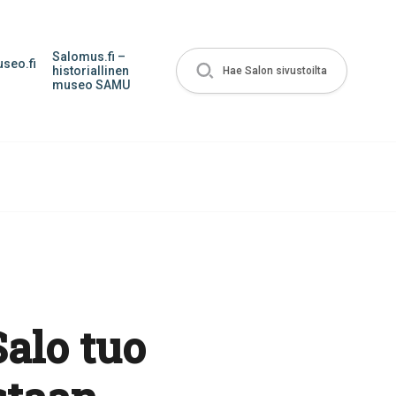
Salomus.fi –
seo.fi
historiallinen
Hae Salon sivustoilta
museo SAMU
alo tuo