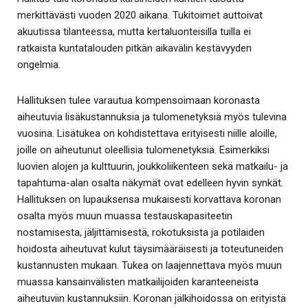
merkittävästi vuoden 2020 aikana. Tukitoimet auttoivat
akuutissa tilanteessa, mutta kertaluonteisilla tuilla ei
ratkaista kuntatalouden pitkän aikavälin kestävyyden
ongelmia.
Hallituksen tulee varautua kompensoimaan koronasta
aiheutuvia lisäkustannuksia ja tulomenetyksiä myös tulevina
vuosina. Lisätukea on kohdistettava erityisesti niille aloille,
joille on aiheutunut oleellisia tulomenetyksiä. Esimerkiksi
luovien alojen ja kulttuurin, joukkoliikenteen sekä matkailu- ja
tapahtuma-alan osalta näkymät ovat edelleen hyvin synkät.
Hallituksen on lupauksensa mukaisesti korvattava koronan
osalta myös muun muassa testauskapasiteetin
nostamisesta, jäljittämisestä, rokotuksista ja potilaiden
hoidosta aiheutuvat kulut täysimääräisesti ja toteutuneiden
kustannusten mukaan. Tukea on laajennettava myös muun
muassa kansainvälisten matkailijoiden karanteeneista
aiheutuviin kustannuksiin. Koronan jälkihoidossa on erityistä