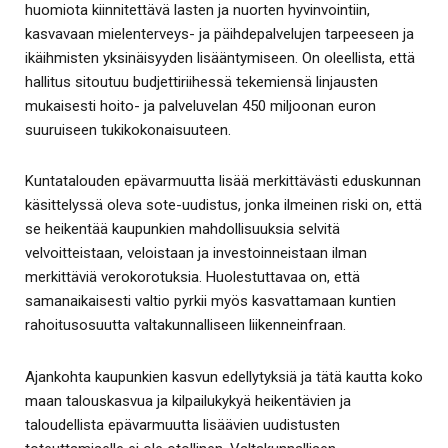
huomiota kiinnitettävä lasten ja nuorten hyvinvointiin,
kasvavaan mielenterveys- ja päihdepalvelujen tarpeeseen ja
ikäihmisten yksinäisyyden lisääntymiseen. On oleellista, että
hallitus sitoutuu budjettiriihessä tekemiensä linjausten
mukaisesti hoito- ja palveluvelan 450 miljoonan euron
suuruiseen tukikokonaisuuteen.
Kuntatalouden epävarmuutta lisää merkittävästi eduskunnan
käsittelyssä oleva sote-uudistus, jonka ilmeinen riski on, että
se heikentää kaupunkien mahdollisuuksia selvitä
velvoitteistaan, veloistaan ja investoinneistaan ilman
merkittäviä verokorotuksia. Huolestuttavaa on, että
samanaikaisesti valtio pyrkii myös kasvattamaan kuntien
rahoitusosuutta valtakunnalliseen liikenneinfraan.
Ajankohta kaupunkien kasvun edellytyksiä ja tätä kautta koko
maan talouskasvua ja kilpailukykyä heikentävien ja
taloudellista epävarmuutta lisäävien uudistusten