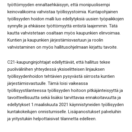
työttömyyden ennaltaehkäisyyn, että monipuolisempi
keinovalikoima vahvistaa työllisyystoimia. Kuntapohjainen
työllisyyden hoidon malli luo edellytyksiä uusien työpaikkojen
synnylle ja ehkäisee työttömyyttä entistä laajemmin. Tätä
kautta vahvistetaan osaltaan myös kaupunkien elinvoimaa.
Kuntien ja kaupunkien järjestämisvastuun ja roolin
vahvistaminen on myös hallitusohjelmaan kirjattu tavoite.
C21-kaupunginjohtajat edellyttävät, että hallitus tekee
puoliväliriihen yhteydessä yksiselitteisen linjauksen
työllisyydenhoidon tehtävien pysyvästä siirrosta kuntien
järjestämisvastuulle. Tämä loisi vaikeassa
työllisyystilanteessa työllisyyden hoitoon pitkäjänteisyyttä ja
tavoitteellisuutta sekä lisäksi tarvittavaa ennakoitavuutta ja
edellytykset 1.maaliskuuta 2021 käynnistyneiden työllisyyden
kuntakokeilujen onnistumiselle. Lisäpanostukset palveluihin
ja yritystukiin helpottaisivat tilannetta edelleen.