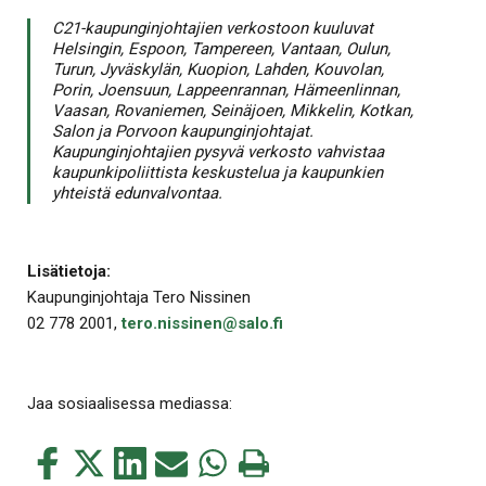
C21-kaupunginjohtajien verkostoon kuuluvat
Helsingin, Espoon, Tampereen, Vantaan, Oulun,
Turun, Jyväskylän, Kuopion, Lahden, Kouvolan,
Porin, Joensuun, Lappeenrannan, Hämeenlinnan,
Vaasan, Rovaniemen, Seinäjoen, Mikkelin, Kotkan,
Salon ja Porvoon kaupunginjohtajat.
Kaupunginjohtajien pysyvä verkosto vahvistaa
kaupunkipoliittista keskustelua ja kaupunkien
yhteistä edunvalvontaa.
Lisätietoja:
Kaupunginjohtaja Tero Nissinen
02 778 2001,
tero.nissinen@salo.fi
Jaa sosiaalisessa mediassa:
Jaa
Jaa
Jaa
Jaa
Jaa
Tulosta