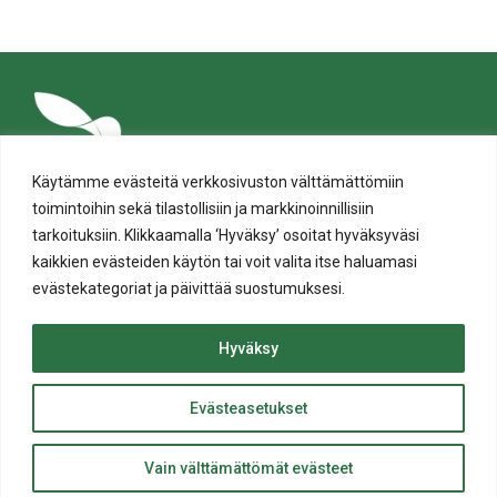
tämä
tämä
tämä
tämä
tämä
tämä
Facebookissa
Twitterissä
LinkedIn:ssä
sähköpostitse
WhatsApp:ssa
sivu
Käytämme evästeitä verkkosivuston välttämättömiin
toimintoihin sekä tilastollisiin ja markkinoinnillisiin
tarkoituksiin. Klikkaamalla ‘Hyväksy’ osoitat hyväksyväsi
kaikkien evästeiden käytön tai voit valita itse haluamasi
evästekategoriat ja päivittää suostumuksesi.
Tietosuoja
Evästeiden käyttö
Hyväksy
Saavutettavuusseloste
Evästeasetukset
ylös
© Salon kaupunki 2020 • All rights reserved.
Takaisin
Website crafted by
Evermade
.
Vain välttämättömät evästeet