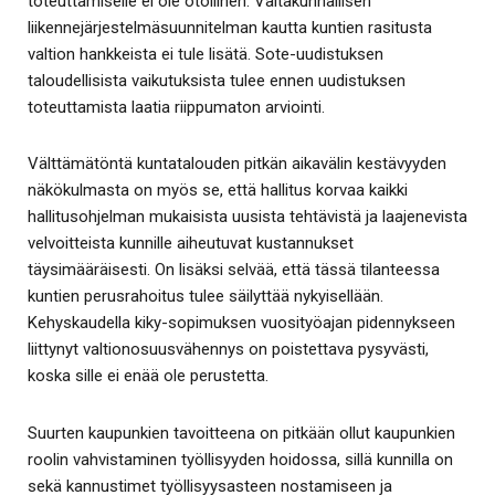
toteuttamiselle ei ole otollinen. Valtakunnallisen
liikennejärjestelmäsuunnitelman kautta kuntien rasitusta
valtion hankkeista ei tule lisätä. Sote-uudistuksen
taloudellisista vaikutuksista tulee ennen uudistuksen
toteuttamista laatia riippumaton arviointi.
Välttämätöntä kuntatalouden pitkän aikavälin kestävyyden
näkökulmasta on myös se, että hallitus korvaa kaikki
hallitusohjelman mukaisista uusista tehtävistä ja laajenevista
velvoitteista kunnille aiheutuvat kustannukset
täysimääräisesti. On lisäksi selvää, että tässä tilanteessa
kuntien perusrahoitus tulee säilyttää nykyisellään.
Kehyskaudella kiky-sopimuksen vuosityöajan pidennykseen
liittynyt valtionosuusvähennys on poistettava pysyvästi,
koska sille ei enää ole perustetta.
Suurten kaupunkien tavoitteena on pitkään ollut kaupunkien
roolin vahvistaminen työllisyyden hoidossa, sillä kunnilla on
sekä kannustimet työllisyysasteen nostamiseen ja