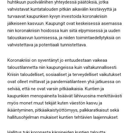
huhtikuun puoliväliriihen yhteydessä päätöksiä, jotka
vahvistavat kuntatalouden pitkän aikavälin kestävyyttä ja
turvaavat kaupunkien kyvyn investoida koronakriisin
jälkeiseen kasvuun. Kaupungit ovat keskeisessä asemassa
niin koronakriisin hoidossa kuin siitä elpymisessä ja uuden
talouskasvun luomisessa, ja niiden toimintaedellytyksiä on
vahvistettava ja potentiaali tunnistettava.
Koronakriisi on syventänyt jo entuudestaan vaikeaa
taloustilannetta niin kaupungeissa kuin valtakunnallisesti.
Kriisin taloudelliset, sosiaaliset ja terveydelliset vaikutukset
ovat olleet mittavat ja pandemiatilanteen yhä jatkuessa on
selvää, että ne ovat varsin pitkäaikaisia. Kuntien ja
kaupunkien menopaineita lisäävät lähivuosina merkittävästi
myös monet muut tekijät kuten väestön kasvu ja
ikääntyminen, pitkäaikaistyöttömyys, palkkaratkaisut sekä
hallitusohjelman mukaiset kuntien tehtävien laajennukset.
Hallitus tuki koronasta kärsineiden kuntien taloutta