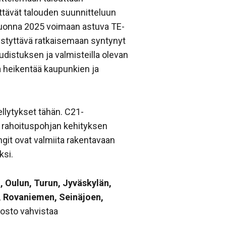
yttävät talouden suunnitteluun
 vuonna 2025 voimaan astuva TE-
ystyttävä ratkaisemaan syntynyt
uudistuksen ja valmisteilla olevan
 heikentää kaupunkien ja
llytykset tähän. C21-
en rahoituspohjan kehityksen
git ovat valmiita rakentavaan
ksi.
 Oulun, Turun, Jyväskylän,
, Rovaniemen, Seinäjoen,
osto vahvistaa