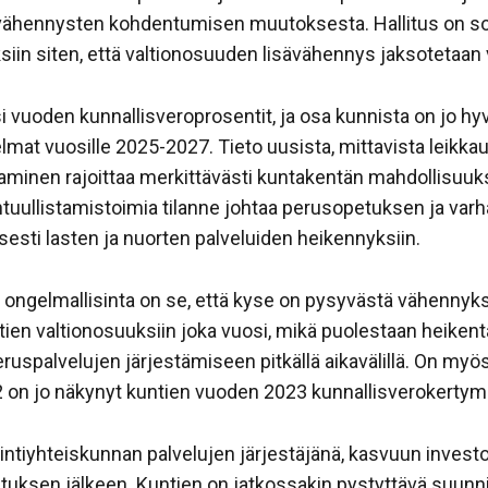
ovähennysten kohdentumisen muutoksesta. Hallitus on so
siin siten, että valtionosuuden lisävähennys jaksotetaan
si vuoden kunnallisveroprosentit, ja osa kunnista on jo 
mat vuosille 2025-2027. Tieto uusista, mittavista leikkauk
taminen rajoittaa merkittävästi kuntakentän mahdollisuuk
ohtuullistamistoimia tilanne johtaa perusopetuksen ja va
yisesti lasten ja nuorten palveluiden heikennyksiin.
ongelmallisinta on se, että kyse on pysyvästä vähenny
ien valtionosuuksiin joka vuosi, mikä puolestaan heikent
uspalvelujen järjestämiseen pitkällä aikavälillä. On myö
2 on jo näkynyt kuntien vuoden 2023 kunnallisverokertym
intiyhteiskunnan palvelujen järjestäjänä, kasvuun investo
stuksen jälkeen. Kuntien on jatkossakin pystyttävä suunn