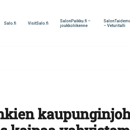
SalonPaikku.fi –
SalonTaidemu
Salo.fi
VisitSalo.fi
joukkoliikenne
– Veturitalli
kien kaupunginjoht