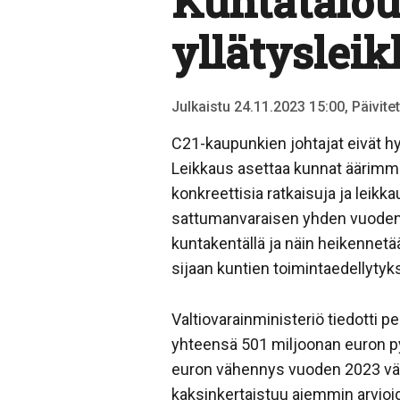
Kuntatalou
yllätyslei
Julkaistu 24.11.2023 15:00, Päivite
C21-kaupunkien johtajat eivät hy
Leikkaus asettaa kunnat äärimmäi
konkreettisia ratkaisuja ja leik
sattumanvaraisen yhden vuoden 
kuntakentällä ja näin heikennetä
sijaan kuntien toimintaedellytyks
Valtiovarainministeriö tiedotti 
yhteensä 501 miljoonan euron p
euron vähennys vuoden 2023 vä
kaksinkertaistuu aiemmin arvioi