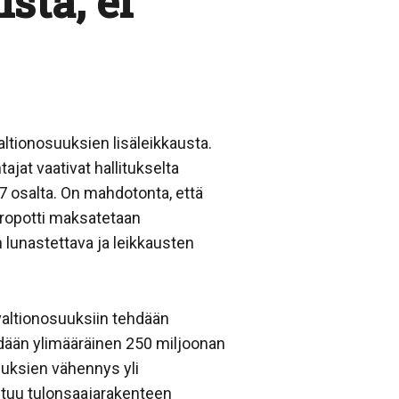
sta, ei
altionosuuksien lisäleikkausta.
jat vaativat hallitukselta
7 osalta. On mahdotonta, että
ropotti maksatetaan
 lunastettava ja leikkausten
 valtionosuuksiin tehdään
dään ylimääräinen 250 miljoonan
uksien vähennys yli
htuu tulonsaajarakenteen