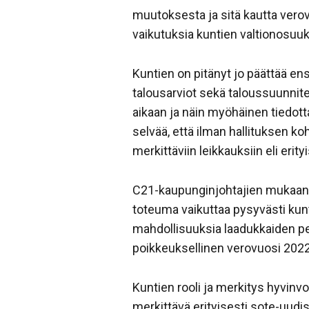
muutoksesta ja sitä kautta ver
vaikutuksia kuntien valtionosuuk
Kuntien on pitänyt jo päättää en
talousarviot sekä taloussuunnitel
aikaan ja näin myöhäinen tiedot
selvää, että ilman hallituksen k
merkittäviin leikkauksiin eli erit
C21-kaupunginjohtajien mukaan 
toteuma vaikuttaa pysyvästi kunt
mahdollisuuksia laadukkaiden per
poikkeuksellinen verovuosi 202
Kuntien rooli ja merkitys hyvinvo
merkittävä erityisesti sote-uudi