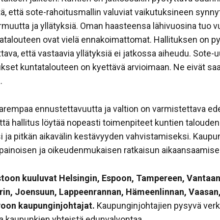
ä, että sote-rahoitusmallin valuviat vaikutuksineen synn
rmuutta ja yllätyksiä. Oman haasteensa lähivuosina tuo
tatalouteen ovat vielä ennakoimattomat. Hallituksen on p
ttava, että vastaavia yllätyksiä ei jatkossa aiheudu. Sote-
set kuntatalouteen on kyettävä arvioimaan. Ne eivät saa
.
arempaa ennustettavuutta ja valtion on varmistettava ede
että hallitus löytää nopeasti toimenpiteet kuntien taloud
ja pitkän aikavälin kestävyyden vahvistamiseksi. Kaupun
sapainoisen ja oikeudenmukaisen ratkaisun aikaansaamise
toon kuuluvat Helsingin, Espoon, Tampereen, Vantaan,
rin, Joensuun, Lappeenrannan, Hämeenlinnan, Vaasan
voon kaupunginjohtajat.
Kaupunginjohtajien pysyvä verk
ja kaupunkien yhteistä edunvalvontaa.