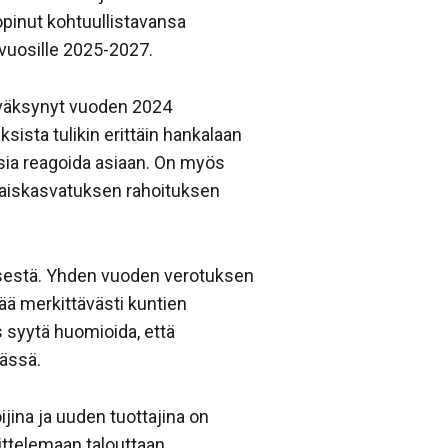
pinut kohtuullistavansa
 vuosille 2025-2027.
hyväksynyt vuoden 2024
sista tulikin erittäin hankalaan
sia reagoida asiaan. On myös
rhaiskasvatuksen rahoituksen
ksestä. Yhden vuoden verotuksen
ää merkittävästi kuntien
s syytä huomioida, että
ässä.
ijina ja uuden tuottajina on
ittelemaan talouttaan