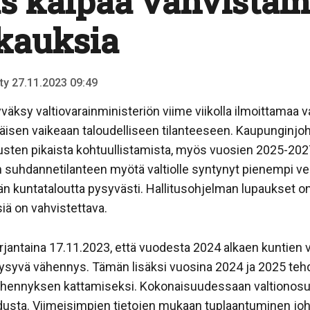
s kaipaa vahvistami
kkauksia
tty 27.11.2023 09:49
väksy valtiovarainministeriön viime viikolla ilmoittamaa v
sen vaikeaan taloudelliseen tilanteeseen. Kaupunginjohta
kausten pikaista kohtuullistamista, myös vuosien 2025-202
suhdannetilanteen myötä valtiolle syntynyt pienempi ve
än kuntataloutta pysyvästi. Hallitusohjelman lupaukset on
iä on vahvistettava.
perjantaina 17.11.2023, että vuodesta 2024 alkaen kuntien
ysyvä vähennys. Tämän lisäksi vuosina 2024 ja 2025 teh
hennyksen kattamiseksi. Kokonaisuudessaan valtionosu
dusta. Viimeisimpien tietojen mukaan tuplaantuminen jo