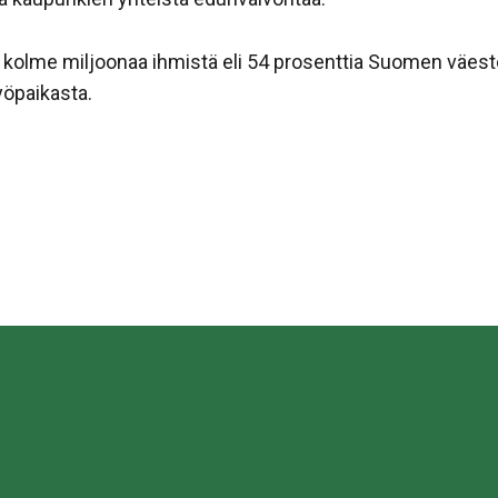
olme miljoonaa ihmistä eli 54 prosenttia Suomen väestöst
yöpaikasta.
sa