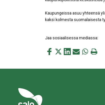
Kaupungeissa asuu yhteensä yli k
kaksi kolmesta suomalaisesta t
Jaa sosiaalisessa mediassa:
Jaa
Jaa
Jaa
Jaa
Jaa
Tulosta
tämä
tämä
tämä
tämä
tämä
tämä
Facebookissa
Twitterissä
LinkedIn:ssä
sähköpostitse
WhatsApp:s
sivu