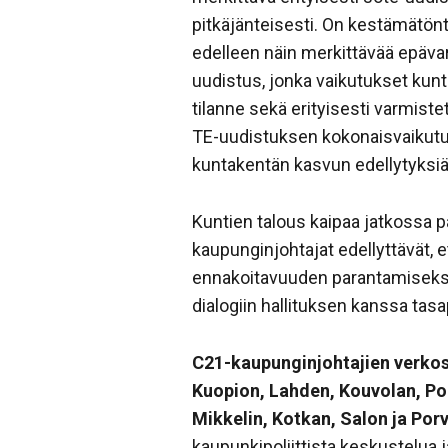
pitkäjänteisesti. On kestämätönt
edelleen näin merkittävää epäva
uudistus, jonka vaikutukset kun
tilanne sekä erityisesti varmiste
TE-uudistuksen kokonaisvaikutuk
kuntakentän kasvun edellytyksiä
Kuntien talous kaipaa jatkossa p
kaupunginjohtajat edellyttävät, 
ennakoitavuuden parantamiseksi 
dialogiin hallituksen kanssa ta
C21-kaupunginjohtajien verkos
Kuopion, Lahden, Kouvolan, Po
Mikkelin, Kotkan, Salon ja Por
kaupunkipoliittista keskustelua 