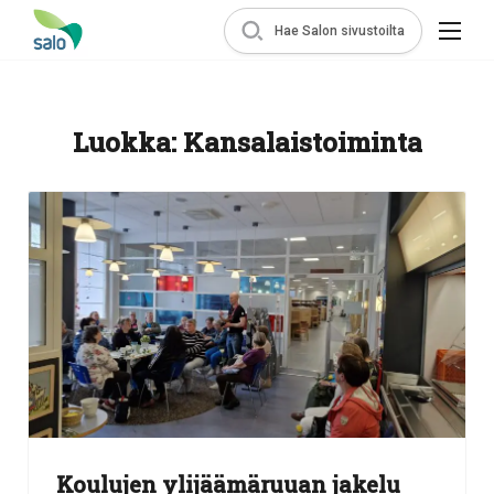
Hae Salon sivustoilta
Luokka:
Kansalaistoiminta
Koulujen ylijäämäruuan jakelu