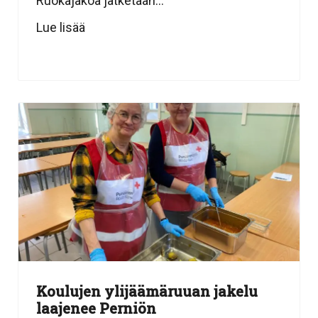
Ruokajakoa jatketaan...
Lue lisää
Koulujen ylijäämäruuan jakelu
laajenee Perniön