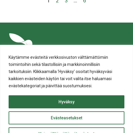
1
2
3
…
6
Käytämme evästeitä verkkosivuston välttämättömiin
toimintoihin sekä tilastollisiin ja markkinoinnillisiin
tarkoituksiin. Klikkaamalla ‘Hyväksy’ osoitat hyväksyväsi
kaikkien evästeiden käytön tai voit valita itse haluamasi
evästekategoriat ja päivittää suostumuksesi.
Tietosuoja
Evästeiden käyttö
Hyväksy
Saavutettavuusseloste
Evästeasetukset
ylös
© Salon kaupunki 2020 • All rights reserved.
Website crafted by
Evermade
.