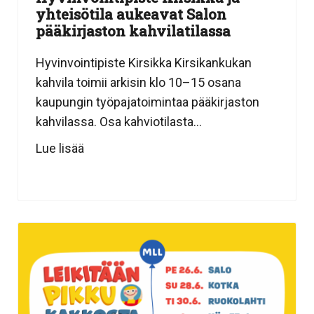
yhteisötila aukeavat Salon
pääkirjaston kahvilatilassa
Hyvinvointipiste Kirsikka Kirsikankukan
kahvila toimii arkisin klo 10–15 osana
kaupungin työpajatoimintaa pääkirjaston
kahvilassa. Osa kahviotilasta...
Lue lisää