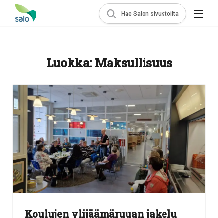
Hae Salon sivustoilta
Luokka:
Maksullisuus
Koulujen ylijäämäruuan jakelu