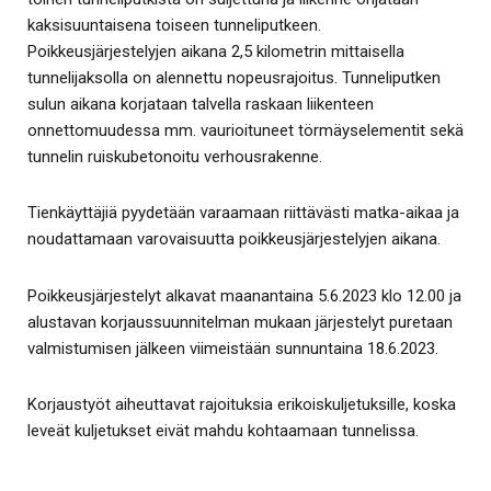
kaksisuuntaisena toiseen tunneliputkeen.
Poikkeusjärjestelyjen aikana 2,5 kilometrin mittaisella
tunnelijaksolla on alennettu nopeusrajoitus. Tunneliputken
sulun aikana korjataan talvella raskaan liikenteen
onnettomuudessa mm. vaurioituneet törmäyselementit sekä
tunnelin ruiskubetonoitu verhousrakenne.
Tienkäyttäjiä pyydetään varaamaan riittävästi matka-aikaa ja
noudattamaan varovaisuutta poikkeusjärjestelyjen aikana.
Poikkeusjärjestelyt alkavat maanantaina 5.6.2023 klo 12.00 ja
alustavan korjaussuunnitelman mukaan järjestelyt puretaan
valmistumisen jälkeen viimeistään sunnuntaina 18.6.2023.
Korjaustyöt aiheuttavat rajoituksia erikoiskuljetuksille, koska
leveät kuljetukset eivät mahdu kohtaamaan tunnelissa.