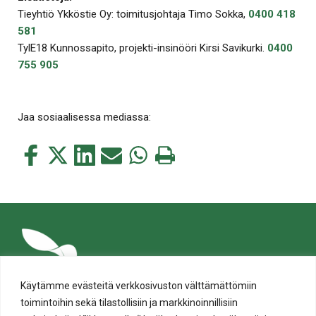
Tieyhtiö Ykköstie Oy: toimitusjohtaja Timo Sokka,
0400 418
581
TylE18 Kunnossapito, projekti-insinööri Kirsi Savikurki.
0400
755 905
Jaa sosiaalisessa mediassa:
Jaa
Jaa
Jaa
Jaa
Jaa
Tulosta
tämä
tämä
tämä
tämä
tämä
tämä
Facebookissa
Twitterissä
LinkedIn:ssä
sähköpostitse
WhatsApp:ssa
sivu
Käytämme evästeitä verkkosivuston välttämättömiin
toimintoihin sekä tilastollisiin ja markkinoinnillisiin