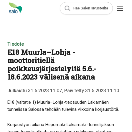
Hae Salon sivustoilta
Tiedote
E18 Muurla–Lohja -
moottoritiellä
poikkeusjärjestelyitä 5.6.-
18.6.2023 välisenä aikana
Julkaistu 31.5.2023 11:07, Päivitetty 31.5.2023 11:10
E18 (valtatie 1) Muurla–Lohja-tieosuuden Lakiamäen
tunnelissa Salossa tehdään tulevina viikkoina korjaustöitä.
Korjaustyön aikana Hepomäki-Lakiamäki -tunnelijakson
toinen tunneliputkista on suljettuna ja liikenne ohjataan