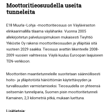
Moottoritieosuudella useita
tunneleita
E18 Muurla–Lohja -moottoritieosuus on Väyläviraston
elinkaarimallilla tilaama väylähanke. Vuonna 2005
allekirjoitetun palvelusopimuksen mukaisesti Tieyhtiö
Ykköstie Oy rakensi moottoritieosuuden ja ylläpitää sitä
vuoteen 2029 saakka. Tieosuus avattiin liikenteelle 2008-
2009 vuosien vaihteessa. Väylä kuuluu Euroopan laajuiseen
TEN-verkkoon.
Moottoritien maantietunneleille suoritetaan säännöllisesti
hoito- ja ylläpitotöitä häiriöttömän käytettävyyden ja
turvallisuuden varmistamiseksi. Tieosuudella on yhteensä
seitsemän tunneliparia, Suomen pisin moottoritietunneli
Karnainen, 2,3 kilometriä pitkä, mukaan luettuna.
Lisätietoja: