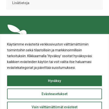
Lisätietoja
Käytämme evästeitä verkkosivuston välttämättömiin
toimintoihin sekä tilastollisiin ja markkinoinnillisiin
tarkoituksiin. Klikkaamalla ‘Hyväksy’ osoitat hyväksyväsi
kaikkien evästeiden käytön tai voit valita itse haluamasi
evästekategoriat ja päivittää suostumuksesi.
Tietosuoja
Evästeiden käyttö
Hyväksy
Saavutettavuusseloste
Evästeasetukset
ylös
© Salon kaupunki 2020 • All rights reserved.
Takaisin
Website crafted by
Evermade
.
Vain välttämättömät evästeet