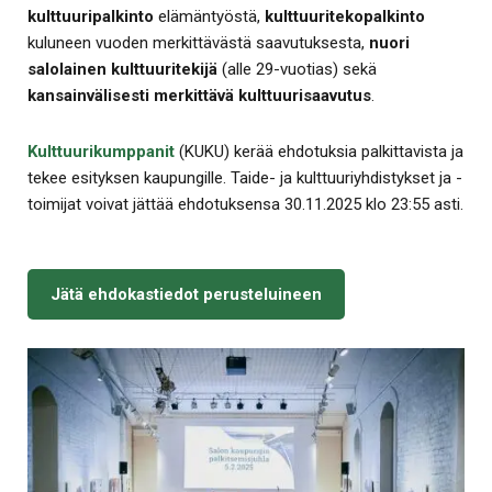
kulttuuripalkinto
elämäntyöstä,
kulttuuritekopalkinto
kuluneen vuoden merkittävästä saavutuksesta,
nuori
salolainen kulttuuritekijä
(alle 29-vuotias) sekä
kansainvälisesti merkittävä kulttuurisaavutus
.
Kulttuurikumppanit
(KUKU) kerää ehdotuksia palkittavista ja
tekee esityksen kaupungille. Taide- ja kulttuuriyhdistykset ja -
toimijat voivat jättää ehdotuksensa 30.11.2025 klo 23:55 asti.
Jätä ehdokastiedot perusteluineen