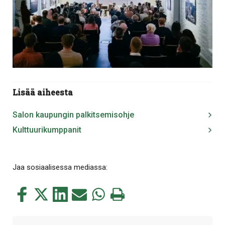
Lisää aiheesta
Salon kaupungin palkitsemisohje
Kulttuurikumppanit
Jaa sosiaalisessa mediassa:
Jaa
Jaa
Jaa
Jaa
Jaa
Tulosta
tämä
tämä
tämä
tämä
tämä
tämä
Facebookissa
Twitterissä
LinkedIn:ssä
sähköpostitse
WhatsApp:ssa
sivu