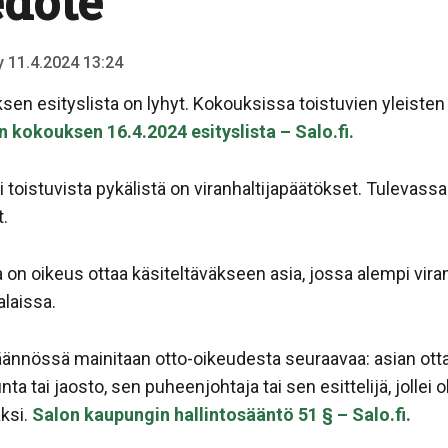
edote
ty 11.4.2024 13:24
en esityslista on lyhyt. Kokouksissa toistuvien yleisten
 kokouksen 16.4.2024 esityslista – Salo.fi.
toistuvista pykälistä on viranhaltijapäätökset. Tulevassa
.
a on oikeus ottaa käsiteltäväkseen asia, jossa alempi vi
laissa.
ännössä mainitaan otto-oikeudesta seuraavaa: asian ott
nta tai jaosto, sen puheenjohtaja tai sen esittelijä, jollei
ksi.
Salon kaupungin hallintosääntö 51 § – Salo.fi.