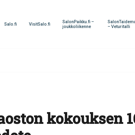
SalonPaikku.fi –
SalonTaidemu
Salo.fi
VisitSalo.fi
joukkoliikenne
– Veturitalli
aoston kokouksen 1