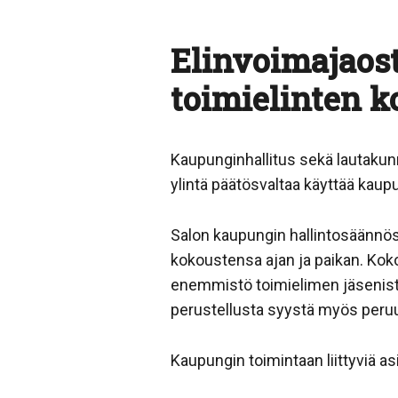
Elinvoimajaos
toimielinten 
Kaupunginhallitus sekä lautakunn
ylintä päätösvaltaa käyttää kaup
Salon kaupungin hallintosäännö
kokoustensa ajan ja paikan. Kok
enemmistö toimielimen jäsenist
perustellusta syystä myös peru
Kaupungin toimintaan liittyviä a