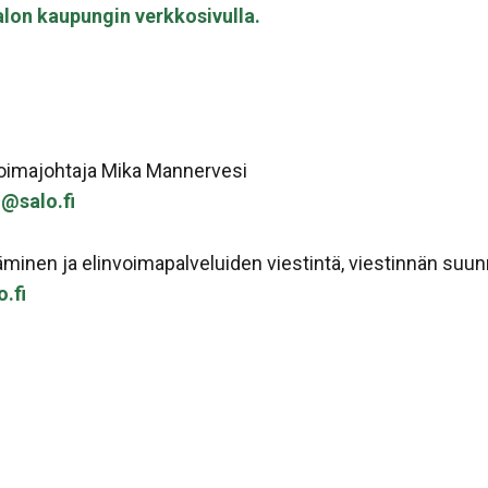
alon kaupungin verkkosivulla.
nvoimajohtaja Mika Mannervesi
@salo.fi
inen ja elinvoimapalveluiden viestintä, viestinnän suunnit
o.fi