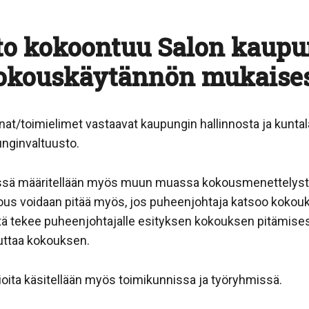
to kokoontuu Salon kaup
kokouskäytännön mukaises
at/toimielimet vastaavat kaupungin hallinnosta ja kuntal
unginvaltuusto.
ssä määritellään myös muun muassa kokousmenettelystä.
ous voidaan pitää myös, jos puheenjohtaja katsoo kokouks
ä tekee puheenjohtajalle esityksen kokouksen pitämises
uttaa kokouksen.
sioita käsitellään myös toimikunnissa ja työryhmissä.