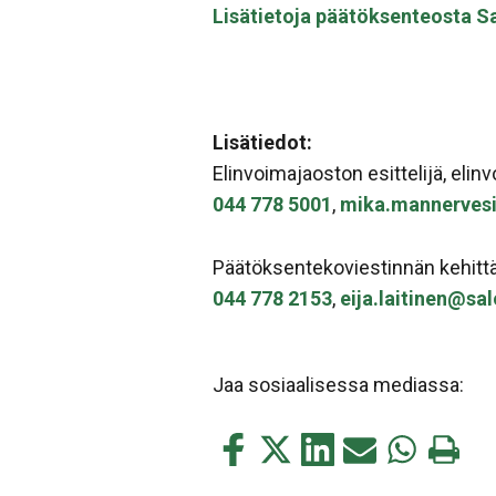
Lisätietoja päätöksenteosta S
Lisätiedot:
Elinvoimajaoston esittelijä, eli
044 778 5001
,
mika.mannervesi
Päätöksentekoviestinnän kehittäm
044 778 2153
,
eija.laitinen@sal
Jaa sosiaalisessa mediassa:
Jaa
Jaa
Jaa
Jaa
Jaa
Tulosta
tämä
tämä
tämä
tämä
tämä
tämä