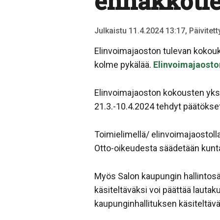
ennakkoti
Julkaistu 11.4.2024 13:17, Päivitet
Elinvoimajaoston tulevan kokouks
kolme pykälää.
Elinvoimajaoston
Elinvoimajaoston kokousten yksi 
21.3.-10.4.2024 tehdyt päätökset
Toimielimellä/ elinvoimajaostoll
Otto-oikeudesta säädetään kunta
Myös Salon kaupungin hallintosä
käsiteltäväksi voi päättää lautaku
kaupunginhallituksen käsiteltävä