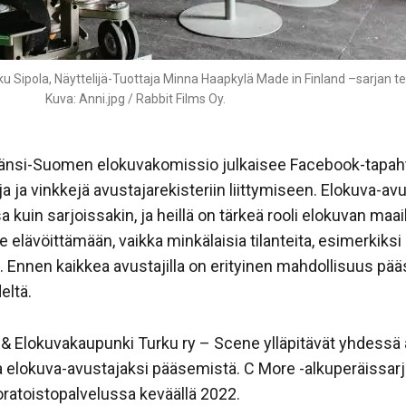
u Sipola, Näyttelijä-Tuottaja Minna Haapkylä Made in Finland –sarjan te
Kuva: Anni.jpg / Rabbit Films Oy.
 Länsi-Suomen elokuvakomissio julkaisee Facebook-tapah
ja ja vinkkejä avustajarekisteriin liittymiseen. Elokuva-av
sa kuin sarjoissakin, ja heillä on tärkeä rooli elokuvan m
e elävöittämään, vaikka minkälaisia tilanteita, esimerkiksi 
na. Ennen kaikkea avustajilla on erityinen mahdollisuus 
eltä.
 Elokuvakaupunki Turku ry – Scene ylläpitävät yhdessä 
aa elokuva-avustajaksi pääsemistä. C More -alkuperäissarj
oratoistopalvelussa keväällä 2022.