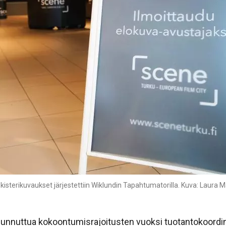
isterikuvaukset järjestettiin Wiklundin Tapahtumatorilla. Kuva: Laura M
unnuttua kokoontumisrajoitusten vuoksi tuotantokoordina