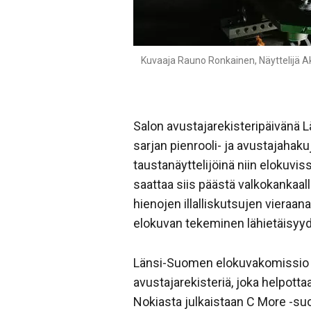
Kuvaaja Rauno Ronkainen, Näyttelijä Ak
Salon avustajarekisteripäivänä
sarjan pienrooli- ja avustajahaku
taustanäyttelijöinä niin elokuvis
saattaa siis päästä valkokankaall
hienojen illalliskutsujen vieraa
elokuvan tekeminen lähietäisyyd
Länsi-Suomen elokuvakomissio &
avustajarekisteriä, joka helpott
Nokiasta julkaistaan C More -su