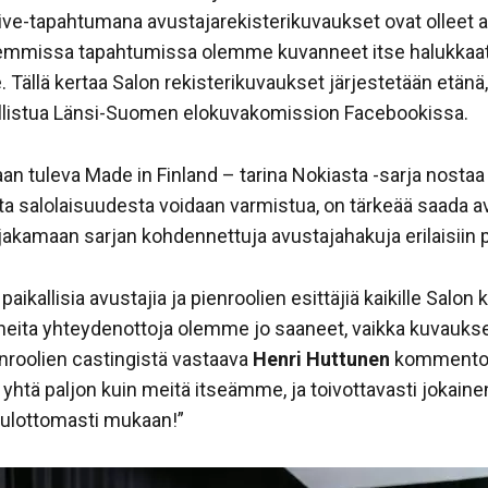
Live-tapahtumana avustajarekisterikuvaukset ovat olleet
aisemmissa tapahtumissa olemme kuvanneet itse halukkaat av
. Tällä kertaa Salon rekisterikuvaukset järjestetään etänä,
sallistua Länsi-Suomen elokuvakomission Facebookissa.
an tuleva Made in Finland – tarina Nokiasta -sarja nosta
sta salolaisuudesta voidaan varmistua, on tärkeää saada a
jakamaan sarjan kohdennettuja avustajahakuja erilaisiin p
paikallisia avustajia ja pienroolien esittäjiä kaikille Salon 
uneita yhteydenottoja olemme jo saaneet, vaikka kuvaukse
enroolien castingistä vastaava
Henri Huttunen
kommentoi 
ia yhtä paljon kuin meitä itseämme, ja toivottavasti jokai
uulottomasti mukaan!”