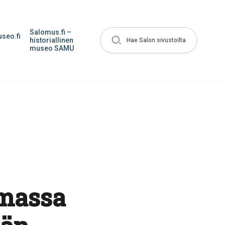
Salomus.fi –
seo.fi
historiallinen
Hae Salon sivustoilta
museo SAMU
umassa