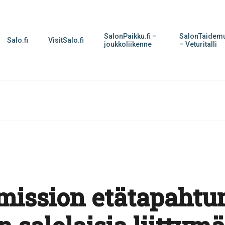
SalonPaikku.fi –
SalonTaidemu
Salo.fi
VisitSalo.fi
joukkoliikenne
– Veturitalli
mission etätapaht