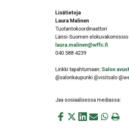
Lisätietoja
Laura Malinen
Tuotantokoordinaattori
Länsi-Suomen elokuvakomissio 
laura.malinen@wffc.fi
040 588 4239
Linkki tapahtumaan:
Salon avust
@salonkaupunki @visitsalo @wes
Jaa sosiaalisessa mediassa:
Jaa
Jaa
Jaa
Jaa
Jaa
Tulosta
tämä
tämä
tämä
tämä
tämä
tämä