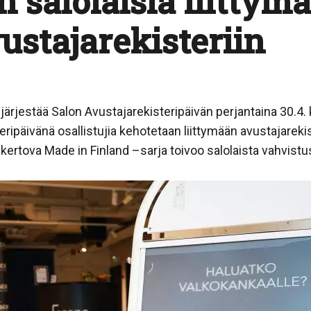
n salolaisia liittym
ustajarekisteriin
rjestää Salon Avustajarekisteripäivän perjantaina 30.4.
ipäivänä osallistujia kehotetaan liittymään avustajarekis
 kertova Made in Finland –sarja toivoo salolaista vahvistu