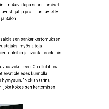
 aina mukava tapa nähdä ihmiset
ustajat ja profiili on täytetty
 ja Salon
a salolaisen sankarikertomuksen
vustajaksi myös aitoja
ienrooleihin ja avustajarooleihin.
kuvausviikoilleen. On ollut ihanaa
t eivät ole edes kunnolla
hymysuin. ”Nokian tarina
nen, joka kokee sen kertomisen