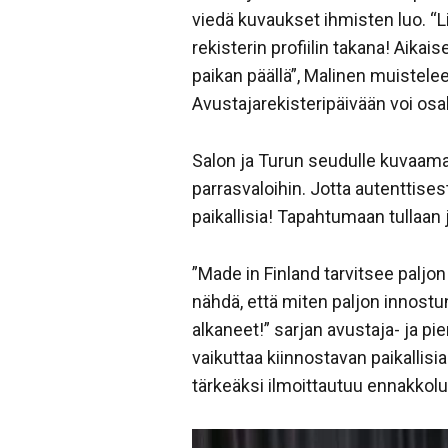
viedä kuvaukset ihmisten luo. “
rekisterin profiilin takana! Aik
paikan päällä”, Malinen muistelee
Avustajarekisteripäivään voi o
Salon ja Turun seudulle kuvaama
parrasvaloihin. Jotta autenttise
paikallisia! Tapahtumaan tullaan 
”Made in Finland tarvitsee paljon 
nähdä, että miten paljon innost
alkaneet!” sarjan avustaja- ja pi
vaikuttaa kiinnostavan paikallis
tärkeäksi ilmoittautuu ennakkol