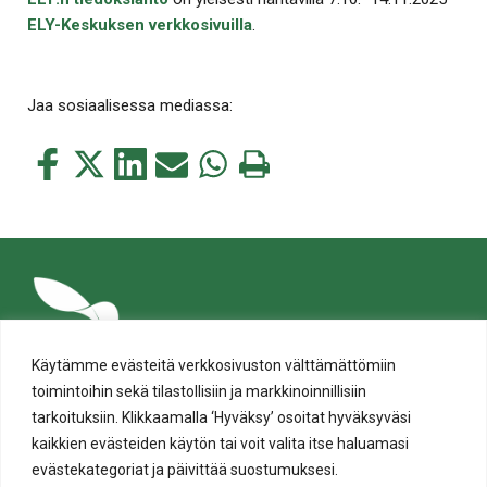
ELY-Keskuksen verkkosivuilla
.
Jaa sosiaalisessa mediassa:
Jaa
Jaa
Jaa
Jaa
Jaa
Tulosta
tämä
tämä
tämä
tämä
tämä
tämä
Facebookissa
Twitterissä
LinkedIn:ssä
sähköpostitse
WhatsApp:ssa
sivu
Käytämme evästeitä verkkosivuston välttämättömiin
toimintoihin sekä tilastollisiin ja markkinoinnillisiin
tarkoituksiin. Klikkaamalla ‘Hyväksy’ osoitat hyväksyväsi
kaikkien evästeiden käytön tai voit valita itse haluamasi
evästekategoriat ja päivittää suostumuksesi.