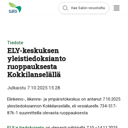
Hae Salon sivustoilta
Tiedote
ELY-keskuksen
yleistiedoksianto
ruoppauksesta
Kokkilanselällä
Julkaistu 7.10.2025 15:28
Elinkeino-, liikenne- ja ympäristökeskus on antanut 7.10.2025
yleistiedoksiannon Kokkilanselälle, eli vesialueelle 734-517-
876-1 suunnitteilla olevasta ruoppauksesta.
ELY:n tiedoksianto
on yleisesti nähtävillä 7.10.–14.11.2025