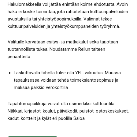
Hakulomakkeella voi jättää enintään kolme ehdotusta. Avoin
haku ei koske toimintaa, jota rahoitetaan kulttuuripalveluiden
avustuksilla tai yhteistyösopimuksilla. Valinnat tekee
kulttuuripalveluiden ja yhteistyökumppaneiden työryhmä.
Valituille korvataan esitys- ja matkakulut sekä tarjotaan
tuotannollista tukea. Noudatamme Reilun taiteen
periaatteita.
Laskuttavalla taholla tulee olla YEL-vakuutus. Muussa
tapauksessa voidaan tehdä toimeksiantosopimus ja
maksaa palkkio verokortilla.
Tapahtumapaikkoja voivat olla esimerkiksi kulttuuritila
Näkkäri, kirjastot, koulut, päiväkodit, puistot, ostoskeskukset,
kadut, korttelit ja kylät eri puolilla Saloa.