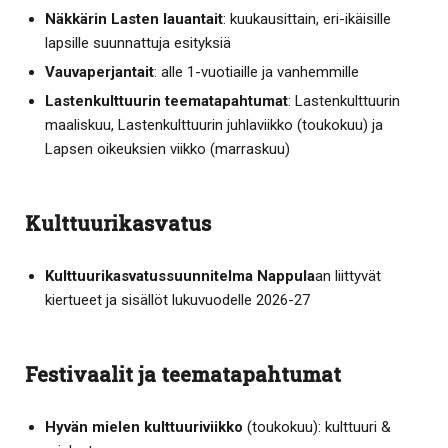
Näkkärin Lasten lauantait
: kuukausittain, eri-ikäisille
lapsille suunnattuja esityksiä
Vauvaperjantait
: alle 1-vuotiaille ja vanhemmille
Lastenkulttuurin teematapahtumat
: Lastenkulttuurin
maaliskuu, Lastenkulttuurin juhlaviikko (toukokuu) ja
Lapsen oikeuksien viikko (marraskuu)
Kulttuurikasvatus
Kulttuurikasvatussuunnitelma Nappula
an liittyvät
kiertueet ja sisällöt lukuvuodelle 2026-27
Festivaalit ja teematapahtumat
Hyvän mielen kulttuuriviikko
(toukokuu): kulttuuri &