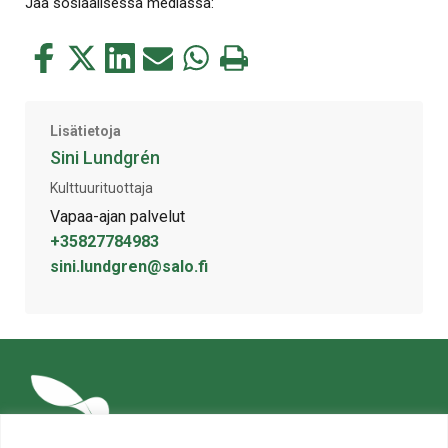
Jaa sosiaalisessa mediassa:
Jaa
Jaa
Jaa
Jaa
Jaa
Tulosta
tämä
tämä
tämä
tämä
tämä
tämä
Facebookissa
Twitterissä
LinkedIn:ssä
sähköpostitse
WhatsApp:ssa
sivu
Lisätietoja
Sini Lundgrén
Kulttuurituottaja
Vapaa-ajan palvelut
+35827784983
sini.lundgren@salo.fi