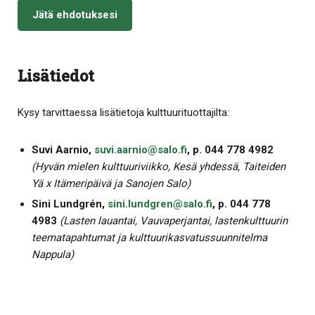
Jätä ehdotuksesi
Lisätiedot
Kysy tarvittaessa lisätietoja kulttuurituottajilta:
Suvi Aarnio,
suvi.aarnio@salo.fi
, p. 044 778 4982
(Hyvän mielen kulttuuriviikko, Kesä yhdessä, Taiteiden
Yä x Itämeripäivä ja Sanojen Salo)
Sini Lundgrén,
sini.lundgren@salo.fi
, p. 044 778
4983
(Lasten lauantai, Vauvaperjantai, lastenkulttuurin
teematapahtumat ja kulttuurikasvatussuunnitelma
Nappula)