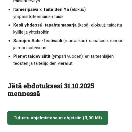
mielenterveys
Itämeripäivä x Taiteiden Yä
(elokuu):
ympäristöteemainen taide
Kesä yhdessä -tapahtumasarja
(kesä–elokuu): taidetta
kylille ja yhteisöihin
Sanojen Salo -festivaali
(marraskuu): sanataide, runous
ja monitaiteisuus
Pienet taidevisiitit
(ympäri vuoden): eri taiteenlajien,
teosten ja taiteilijoiden vierailut
Jätä ehdotuksesi 31.10.2025
mennessä
Tutustu ohjelmistohaun ohjeisiin (3,00 Mt)