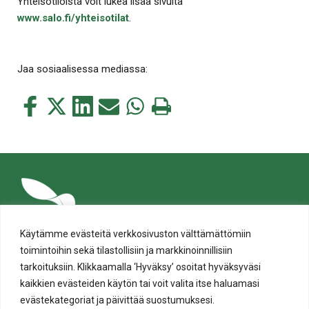
Yhteisötiloista voit lukea lisää sivulta
www.salo.fi/yhteisotilat
.
Jaa sosiaalisessa mediassa:
Jaa
Jaa
Jaa
Jaa
Jaa
Tulosta
tämä
tämä
tämä
tämä
tämä
tämä
Facebookissa
Twitterissä
LinkedIn:ssä
sähköpostitse
WhatsApp:ssa
sivu
Käytämme evästeitä verkkosivuston välttämättömiin
toimintoihin sekä tilastollisiin ja markkinoinnillisiin
tarkoituksiin. Klikkaamalla ‘Hyväksy’ osoitat hyväksyväsi
kaikkien evästeiden käytön tai voit valita itse haluamasi
evästekategoriat ja päivittää suostumuksesi.