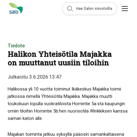
Hae Salon sivustoilta
Tiedote
Halikon Yhteisötila Majakka
on muuttanut uusiin tiloihin
Julkaistu 3.6.2026 13:47
Halikossa yli 10 vuotta toiminut Ikäkeskus Majakka toimii
jatkossa nimellä Yhteisötila Majakka. Majakka muutti
toukokuun lopulla vuokratiloista Hornintie 5a:sta kaupungin
omiin tiloihin Hornintie 5b:hen nuorisotila Winkkiksen kanssa
saman katon alle.
Majakan toiminta jatkuu syksyllä pääosin samankaltaisena