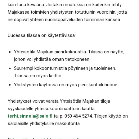
kuin tänä keväänä. Joitakin muutoksia on kuitenkin tehty
Majakassa toimivien yhdistysten totuttuihin vuoroihin, jotta
ne sopivat yhteen nuorisopalveluiden toiminnan kanssa.
Uudessa tilassa on käytettävissä:
Yhteisötila Majakan pieni kokoustila. Tilassa on näyttö,
johon voi yhdistää oman tietokoneen.
Suurempi kokoontumistila pöytineen ja tuoleineen.
Tilassa on myös keittiö.
Yhdistysten käytössä on myös pieni kuntoiluhuone.
Yhdistykset voivat varata Yhteisötila Majakan tiloja
syyskaudelle yhteisökoordinaattorin kautta
terhi.sinnela@salo.fi
tai p. 050 464 5274. Tilojen käyttö on
salolaisille yhdistyksille maksutonta.