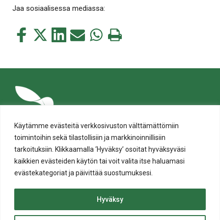
Jaa sosiaalisessa mediassa:
Jaa
Jaa
Jaa
Jaa
Jaa
Tulosta
tämä
tämä
tämä
tämä
tämä
tämä
Facebookissa
Twitterissä
LinkedIn:ssä
sähköpostitse
WhatsApp:ssa
sivu
Käytämme evästeitä verkkosivuston välttämättömiin
toimintoihin sekä tilastollisiin ja markkinoinnillisiin
tarkoituksiin. Klikkaamalla ‘Hyväksy’ osoitat hyväksyväsi
kaikkien evästeiden käytön tai voit valita itse haluamasi
evästekategoriat ja päivittää suostumuksesi.
Tietosuoja
Evästeiden käyttö
Hyväksy
Saavutettavuusseloste