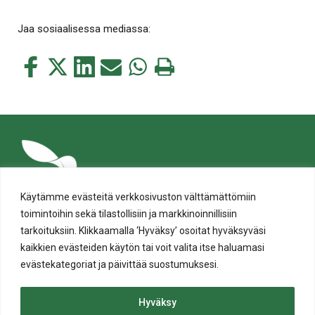
Jaa sosiaalisessa mediassa:
Jaa
Jaa
Jaa
Jaa
Jaa
Tulosta
tämä
tämä
tämä
tämä
tämä
tämä
Facebookissa
Twitterissä
LinkedIn:ssä
sähköpostitse
WhatsApp:ssa
sivu
Käytämme evästeitä verkkosivuston välttämättömiin
toimintoihin sekä tilastollisiin ja markkinoinnillisiin
tarkoituksiin. Klikkaamalla ‘Hyväksy’ osoitat hyväksyväsi
kaikkien evästeiden käytön tai voit valita itse haluamasi
evästekategoriat ja päivittää suostumuksesi.
Tietosuoja
Evästeiden käyttö
Hyväksy
Saavutettavuusseloste