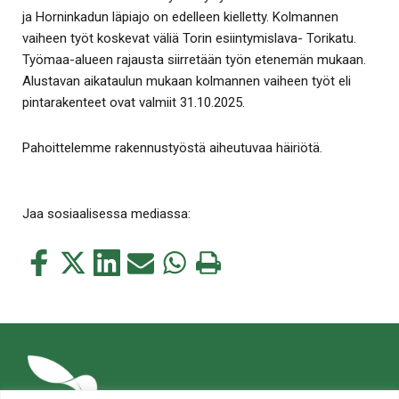
ja Horninkadun läpiajo on edelleen kielletty. Kolmannen
vaiheen työt koskevat väliä Torin esiintymislava- Torikatu.
Työmaa-alueen rajausta siirretään työn etenemän mukaan.
Alustavan aikataulun mukaan kolmannen vaiheen työt eli
pintarakenteet ovat valmiit 31.10.2025.
Pahoittelemme rakennustyöstä aiheutuvaa häiriötä.
Jaa sosiaalisessa mediassa:
Jaa
Jaa
Jaa
Jaa
Jaa
Tulosta
tämä
tämä
tämä
tämä
tämä
tämä
Facebookissa
Twitterissä
LinkedIn:ssä
sähköpostitse
WhatsApp:ssa
sivu