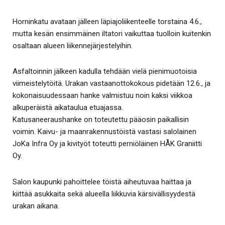
Horninkatu avataan jälleen läpiajoliikenteelle torstaina 4.6.,
mutta kesän ensimmäinen iltatori vaikuttaa tuolloin kuitenkin
osaltaan alueen liikennejärjestelyihin.
Asfaltoinnin jälkeen kadulla tehdään vielä pienimuotoisia
viimeistelytöitä. Urakan vastaanottokokous pidetään 12.6., ja
kokonaisuudessaan hanke valmistuu noin kaksi viikkoa
alkuperäistä aikataulua etuajassa.
Katusaneeraushanke on toteutettu pääosin paikallisin
voimin. Kaivu- ja maanrakennustöistä vastasi salolainen
JoKa Infra Oy ja kivityöt toteutti perniöläinen HÅK Graniitti
Oy.
Salon kaupunki pahoittelee töistä aiheutuvaa haittaa ja
kiittää asukkaita sekä alueella liikkuvia kärsivällisyydestä
urakan aikana.