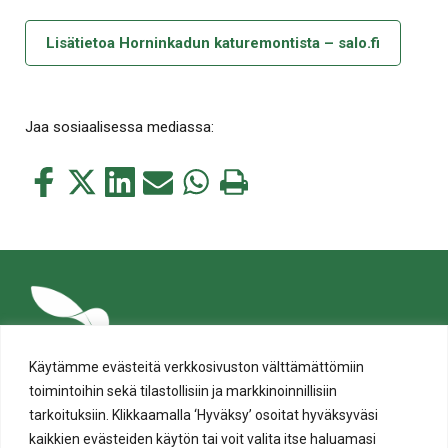
Lisätietoa Horninkadun katuremontista – salo.fi
Jaa sosiaalisessa mediassa:
Jaa
Jaa
Jaa
Jaa
Jaa
Tulosta
tämä
tämä
tämä
tämä
tämä
tämä
Facebookissa
Twitterissä
LinkedIn:ssä
sähköpostitse
WhatsApp:ssa
sivu
Käytämme evästeitä verkkosivuston välttämättömiin
toimintoihin sekä tilastollisiin ja markkinoinnillisiin
tarkoituksiin. Klikkaamalla ‘Hyväksy’ osoitat hyväksyväsi
kaikkien evästeiden käytön tai voit valita itse haluamasi