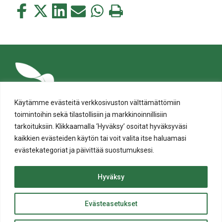
Jaa
Jaa
Jaa
Jaa
Jaa
Tulosta
tämä
tämä
tämä
tämä
tämä
tämä
Facebookissa
Twitterissä
LinkedIn:ssä
sähköpostitse
WhatsApp:ssa
sivu
Käytämme evästeitä verkkosivuston välttämättömiin
toimintoihin sekä tilastollisiin ja markkinoinnillisiin
tarkoituksiin. Klikkaamalla ‘Hyväksy’ osoitat hyväksyväsi
kaikkien evästeiden käytön tai voit valita itse haluamasi
evästekategoriat ja päivittää suostumuksesi.
Tietosuoja
Evästeiden käyttö
Hyväksy
Saavutettavuusseloste
Evästeasetukset
ylös
© Salon kaupunki 2020 • All rights reserved.