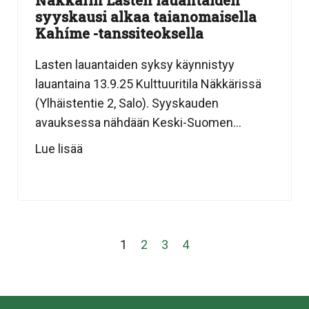
syyskausi alkaa taianomaisella
Kahíme -tanssiteoksella
Lasten lauantaiden syksy käynnistyy
lauantaina 13.9.25 Kulttuuritila Näkkärissä
(Ylhäistentie 2, Salo). Syyskauden
avauksessa nähdään Keski-Suomen...
Lue lisää
1
2
3
4