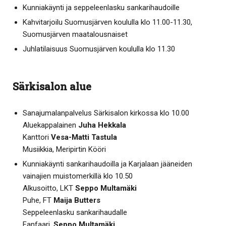
Kunniakäynti ja seppeleenlasku sankarihaudoille
Kahvitarjoilu Suomusjärven koululla klo 11.00-11.30,
Suomusjärven maatalousnaiset
Juhlatilaisuus Suomusjärven koululla klo 11.30
Särkisalon alue
Sanajumalanpalvelus Särkisalon kirkossa klo 10.00
Aluekappalainen
Juha Hekkala
Kanttori
Vesa-Matti Tastula
Musiikkia, Meripirtin Kööri
Kunniakäynti sankarihaudoilla ja Karjalaan jääneiden
vainajien muistomerkillä klo 10.50
Alkusoitto, LKT
Seppo Multamäki
Puhe, FT
Maija Butters
Seppeleenlasku sankarihaudalle
Fanfaari,
Seppo Multamäki