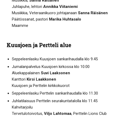
Musiikkia,
Sanna Räisänen
Juhlapuhe, lehtori
Annikka Viitaniemi
Musiikkia, Veteraanikuoro johtajanaan
Sanna Räisänen
Päätössanat, pastori
Marika Huhtasalo
Maamme
Kuusjoen ja Pertteli alue
Seppeleenlasku Kuusjoen sankarihaudalla klo 9.45
Jumalanpalvelus Kuusjoen kirkossa klo 10.00
Aluekappalainen
Suvi Laaksonen
Kanttori
Kirsi Laakkonen
Kuusjoen ja Perttelin kirkkokuorot
Seppeleenlasku Perttelin sankarihaudalla klo 11.30
Juhlatilaisuus Perttelin seurakuntatalolla klo 11.45
Kahvitarjoilu
Tervetulotoivotus,
Viljo Lahtomaa
, Perttelin Lions Club