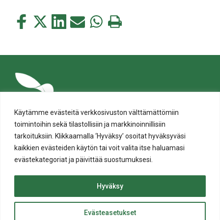
Jaa
Jaa
Jaa
Jaa
Jaa
Tulosta
tämä
tämä
tämä
tämä
tämä
tämä
Facebookissa
Twitterissä
LinkedIn:ssä
sähköpostitse
WhatsApp:ssa
sivu
Käytämme evästeitä verkkosivuston välttämättömiin
toimintoihin sekä tilastollisiin ja markkinoinnillisiin
tarkoituksiin. Klikkaamalla ‘Hyväksy’ osoitat hyväksyväsi
kaikkien evästeiden käytön tai voit valita itse haluamasi
evästekategoriat ja päivittää suostumuksesi.
Tietosuoja
Evästeiden käyttö
Hyväksy
Saavutettavuusseloste
Evästeasetukset