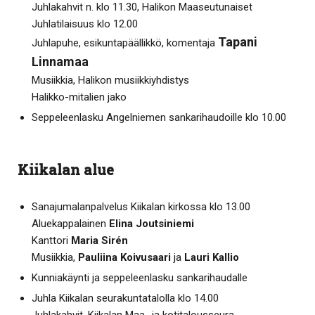
Juhlakahvit n. klo 11.30, Halikon Maaseutunaiset
Juhlatilaisuus klo 12.00
Tapani
Juhlapuhe, esikuntapäällikkö, komentaja
Linnamaa
Musiikkia, Halikon musiikkiyhdistys
Halikko-mitalien jako
Seppeleenlasku Angelniemen sankarihaudoille klo 10.00
Kiikalan alue
Sanajumalanpalvelus Kiikalan kirkossa klo 13.00
Aluekappalainen
Elina Joutsiniemi
Kanttori
Maria Sirén
Musiikkia,
Pauliina Koivusaari
ja
Lauri Kallio
Kunniakäynti ja seppeleenlasku sankarihaudalle
Juhla Kiikalan seurakuntatalolla klo 14.00