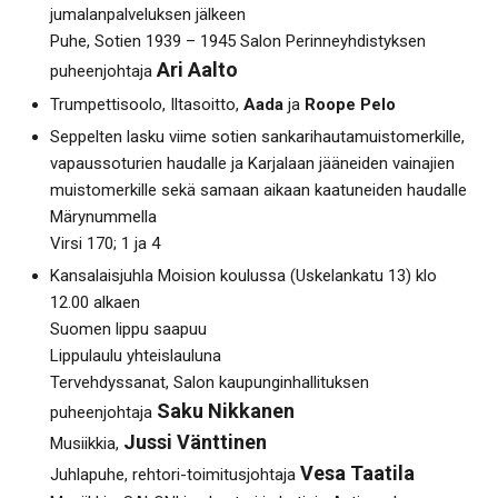
jumalanpalveluksen jälkeen
Puhe, Sotien 1939 – 1945 Salon Perinneyhdistyksen
Ari Aalto
puheenjohtaja
Trumpettisoolo, Iltasoitto,
Aada
ja
Roope Pelo
Seppelten lasku viime sotien sankarihautamuistomerkille,
vapaussoturien haudalle ja Karjalaan jääneiden vainajien
muistomerkille sekä samaan aikaan kaatuneiden haudalle
Märynummella
Virsi 170; 1 ja 4
Kansalaisjuhla Moision koulussa (Uskelankatu 13) klo
12.00 alkaen
Suomen lippu saapuu
Lippulaulu yhteislauluna
Tervehdyssanat, Salon kaupunginhallituksen
Saku Nikkanen
puheenjohtaja
Jussi Vänttinen
Musiikkia,
Vesa Taatila
Juhlapuhe, rehtori-toimitusjohtaja