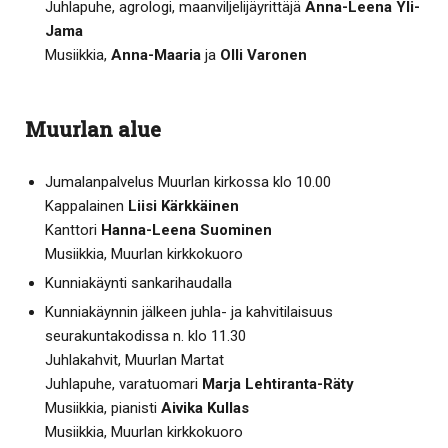
Juhlapuhe, agrologi, maanviljelijäyrittäjä
Anna-Leena Yli-
Jama
Musiikkia,
Anna-Maaria
ja
Olli Varonen
Muurlan alue
Jumalanpalvelus Muurlan kirkossa klo 10.00
Kappalainen
Liisi Kärkkäinen
Kanttori
Hanna-Leena Suominen
Musiikkia, Muurlan kirkkokuoro
Kunniakäynti sankarihaudalla
Kunniakäynnin jälkeen juhla- ja kahvitilaisuus
seurakuntakodissa n. klo 11.30
Juhlakahvit, Muurlan Martat
Juhlapuhe, varatuomari
Marja Lehtiranta-Räty
Musiikkia, pianisti
Aivika Kullas
Musiikkia, Muurlan kirkkokuoro