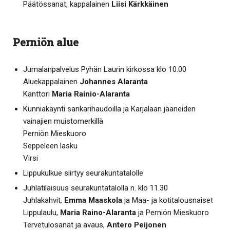
Päätössanat, kappalainen
Liisi Kärkkäinen
Perniön alue
Jumalanpalvelus Pyhän Laurin kirkossa klo 10.00
Aluekappalainen
Johannes Alaranta
Kanttori
Maria Rainio-Alaranta
Kunniakäynti sankarihaudoilla ja Karjalaan jääneiden
vainajien muistomerkillä
Perniön Mieskuoro
Seppeleen lasku
Virsi
Lippukulkue siirtyy seurakuntatalolle
Juhlatilaisuus seurakuntatalolla n. klo 11.30
Juhlakahvit,
Emma Maaskola
ja Maa- ja kotitalousnaiset
Lippulaulu,
Maria Raino-Alaranta
ja Perniön Mieskuoro
Tervetulosanat ja avaus,
Antero Peijonen