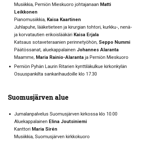
Musiikkia, Perniön Mieskuoro johtajanaan
Matti
Leikkonen
Pianomusiikkia,
Kaisa Kaartinen
Juhlapuhe, lääketieteen ja kirurgian tohtori, kurkku-, nenä-
ja korvatautien erikoislääkäri
Kaisa Erjala
Katsaus sotaveteraanien perinnetyöhön,
Seppo Nummi
Päätössanat, aluekappalainen
Johannes Alaranta
Maamme,
Maria Rainio-Alaranta
ja Perniön Mieskuoro
Perniön Pyhän Laurin Ritarien kynttiläkulkue kirkonkylän
Osuuspankilta sankarihaudoille klo 17.30
Suomusjärven alue
Jumalanpalvelus Suomusjärven kirkossa klo 10.00
Aluekappalainen
Elina Joutsiniemi
Kanttori
Maria Sirén
Musiikkia, Suomusjärven kirkkokuoro