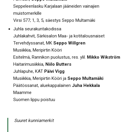
Seppeleenlasku Karjalaan jääneiden vainajien
muistomerkille
Virsi 577; 1, 3, 5, säestys Seppo Multamäki
Juhla seurakuntakodissa
Juhlakahvit, Särkisalon Maa- ja kotitalousnaiset
Tervehdyssanat, MK
Seppo Willgren
Musiikkia, Meripirtin Kööri
Esitelmä, Rannikon puolustus, res. ylil.
Mikko Wikström
Haitarimusiikkia,
Niilo Butters
Juhlapuhe, KAT
Päivi Vigg
Musiikkia, Meripirtin Kööri ja
Seppo Multamäki
Päätössanat, aluekappalainen
Juha Hekkala
Maamme
Suomen lippu poistuu
Suuret kunniamerkit