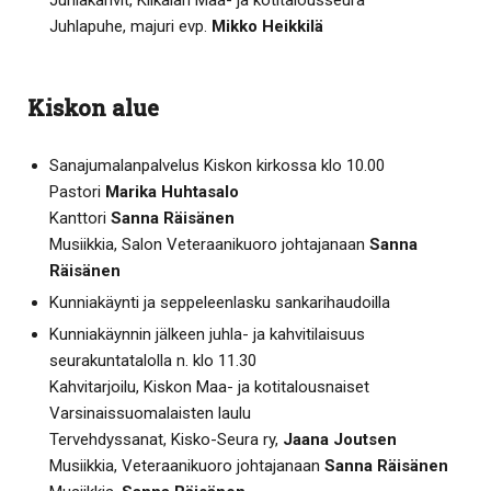
Juhlakahvit, Kiikalan Maa- ja kotitalousseura
Juhlapuhe, majuri evp.
Mikko Heikkilä
Kiskon alue
Sanajumalanpalvelus Kiskon kirkossa klo 10.00
Pastori
Marika Huhtasalo
Kanttori
Sanna Räisänen
Musiikkia, Salon Veteraanikuoro johtajanaan
Sanna
Räisänen
Kunniakäynti ja seppeleenlasku sankarihaudoilla
Kunniakäynnin jälkeen juhla- ja kahvitilaisuus
seurakuntatalolla n. klo 11.30
Kahvitarjoilu, Kiskon Maa- ja kotitalousnaiset
Varsinaissuomalaisten laulu
Tervehdyssanat, Kisko-Seura ry,
Jaana Joutsen
Musiikkia, Veteraanikuoro johtajanaan
Sanna Räisänen