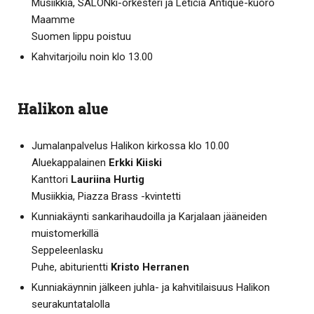
Musiikkia, SALONki-orkesteri ja Leticia Antique-kuoro
Maamme
Suomen lippu poistuu
Kahvitarjoilu noin klo 13.00
Halikon alue
Jumalanpalvelus Halikon kirkossa klo 10.00
Aluekappalainen
Erkki Kiiski
Kanttori
Lauriina Hurtig
Musiikkia, Piazza Brass -kvintetti
Kunniakäynti sankarihaudoilla ja Karjalaan jääneiden
muistomerkillä
Seppeleenlasku
Puhe, abiturientti
Kristo Herranen
Kunniakäynnin jälkeen juhla- ja kahvitilaisuus Halikon
seurakuntatalolla