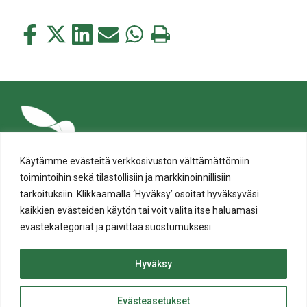
Jaa
Jaa
Jaa
Jaa
Jaa
Tulosta
tämä
tämä
tämä
tämä
tämä
tämä
Facebookissa
Twitterissä
LinkedIn:ssä
sähköpostitse
WhatsApp:ssa
sivu
Käytämme evästeitä verkkosivuston välttämättömiin
toimintoihin sekä tilastollisiin ja markkinoinnillisiin
tarkoituksiin. Klikkaamalla ‘Hyväksy’ osoitat hyväksyväsi
kaikkien evästeiden käytön tai voit valita itse haluamasi
evästekategoriat ja päivittää suostumuksesi.
Tietosuoja
Evästeiden käyttö
Hyväksy
Saavutettavuusseloste
Evästeasetukset