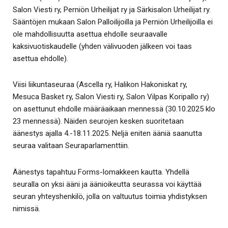
Salon Viesti ry, Perniön Urheilijat ry ja Särkisalon Urheilijat ry.
Sääntöjen mukaan Salon Palloilijoilla ja Perniön Urheilijoilla ei
ole mahdollisuutta asettua ehdolle seuraavalle
kaksivuotiskaudelle (yhden välivuoden jälkeen voi taas
asettua ehdolle).
Viisi liikuntaseuraa (Ascella ry, Halikon Hakoniskat ry,
Mesuca Basket ry, Salon Viesti ry, Salon Vilpas Koripallo ry)
on asettunut ehdolle määräaikaan mennessä (30.10.2025 klo
23 mennessä). Näiden seurojen kesken suoritetaan
äänestys ajalla 4.-18.11.2025. Neljä eniten ääniä saanutta
seuraa valitaan Seuraparlamenttiin.
Äänestys tapahtuu Forms-lomakkeen kautta. Yhdellä
seuralla on yksi ääni ja äänioikeutta seurassa voi käyttää
seuran yhteyshenkilö, jolla on valtuutus toimia yhdistyksen
nimissä.