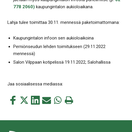
778 2060)
kaupungintalon aukioloaikana.
Lahja tulee toimittaa 30.11. mennessä paketoimattomana:
Kaupungintalon infoon sen aukioloaikoina
Perniönseudun lehden toimitukseen (29.11.2022
mennessä)
Salon Vilppaan kotipelissä 19.11.2022, Salohallissa
Jaa sosiaalisessa mediassa:
Jaa
Jaa
Jaa
Jaa
Jaa
Tulosta
tämä
tämä
tämä
tämä
tämä
tämä
Facebookissa
Twitterissä
LinkedIn:ssä
sähköpostitse
WhatsApp:ssa
sivu