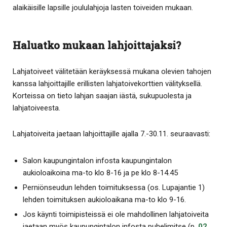
alaikäisille lapsille joululahjoja lasten toiveiden mukaan.
Haluatko mukaan lahjoittajaksi?
Lahjatoiveet välitetään keräyksessä mukana olevien tahojen
kanssa lahjoittajille erillisten lahjatoivekorttien välityksellä.
Korteissa on tieto lahjan saajan iästä, sukupuolesta ja
lahjatoiveesta.
Lahjatoiveita jaetaan lahjoittajille ajalla 7.-30.11. seuraavasti:
Salon kaupungintalon infosta kaupungintalon
aukioloaikoina ma-to klo 8-16 ja pe klo 8-14.45
Perniönseudun lehden toimituksessa (os. Lupajantie 1)
lehden toimituksen aukioloaikana ma-to klo 9-16.
Jos käynti toimipisteissä ei ole mahdollinen lahjatoiveita
jaetaan myös kaupungintalon infosta puhelimitse (p.
02