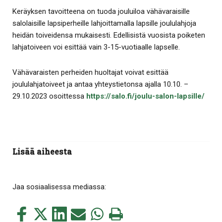
Keräyksen tavoitteena on tuoda jouluiloa vähävaraisille
salolaisille lapsiperheille lahjoittamalla lapsille joululahjoja
heidän toiveidensa mukaisesti. Edellisistä vuosista poiketen
lahjatoiveen voi esittää vain 3-15-vuotiaalle lapselle.
Vähävaraisten perheiden huoltajat voivat esittää
joululahjatoiveet ja antaa yhteystietonsa ajalla 10.10. –
29.10.2023 osoittessa
https://salo.fi/joulu-salon-lapsille/
Lisää aiheesta
Jaa sosiaalisessa mediassa:
Jaa
Jaa
Jaa
Jaa
Jaa
Tulosta