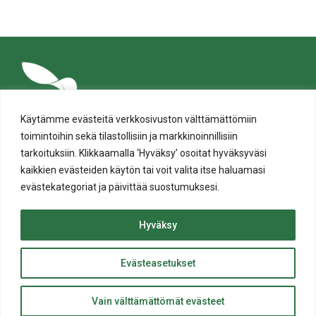
tämä
tämä
tämä
tämä
tämä
tämä
Facebookissa
Twitterissä
LinkedIn:ssä
sähköpostitse
WhatsApp:ssa
sivu
Käytämme evästeitä verkkosivuston välttämättömiin
toimintoihin sekä tilastollisiin ja markkinoinnillisiin
tarkoituksiin. Klikkaamalla ‘Hyväksy’ osoitat hyväksyväsi
kaikkien evästeiden käytön tai voit valita itse haluamasi
evästekategoriat ja päivittää suostumuksesi.
Tietosuoja
Evästeiden käyttö
Hyväksy
Saavutettavuusseloste
Evästeasetukset
ylös
© Salon kaupunki 2020 • All rights reserved.
Takaisin
Website crafted by
Evermade
.
Vain välttämättömät evästeet