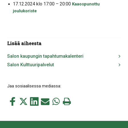
17.12.2024 klo 17:00 – 20:00
Kaaospunottu
joulukoriste
Lisää aiheesta
Salon kaupungin tapahtumakalenteri
Salon Kulttuuripalvelut
Jaa sosiaalisessa mediassa:
Jaa
Jaa
Jaa
Jaa
Jaa
Tulosta
tämä
tämä
tämä
tämä
tämä
tämä
Facebookissa
Twitterissä
LinkedIn:ssä
sähköpostitse
WhatsApp:ssa
sivu