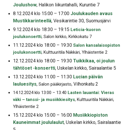
Joulushow
, Halikon liikuntahalli, Kuruntie 7
8.12.2024 klo 15:00 – 17:00
Joulukauden avaus
Mustikkarinteellä
, Vesikarintie 30, Suomusjärvi
9.12.2024 klo 18:30 – 19:15
Leticia-kuoron
joulukonsertti
, Salon kirkko, Kirkkokatu 7
11.12.2024 klo 18:00 – 19:30
Salon kansalaisopiston
joulukonsertti
, Kulttuuritila Näkkäri, Ylhäistentie 2
12.12.2024 klo 18:00 – 19:30
Tuikkikaa, oi joulun
tähtöset -konsertti
, Uskelan kirkko, Sairaalantie 5
13.12.2024 klo 11:00 – 11:30
Lucian päivän
lauluesitys
,
Vilhonkatu 2
Salon pääkirjasto,
14.12.2024 klo 13:00 – 13:40
Lasten lauantai: Vieras
väki – tanssi- ja musiikkiesitys
, Kulttuuritila Näkkäri,
Ylhäistentie 2
15.12.2024 klo 15:00 – 16:00
Musiikkiopiston
Kauneimmat joululaulut
, Uskelan kirkko, Sairalaantie
5