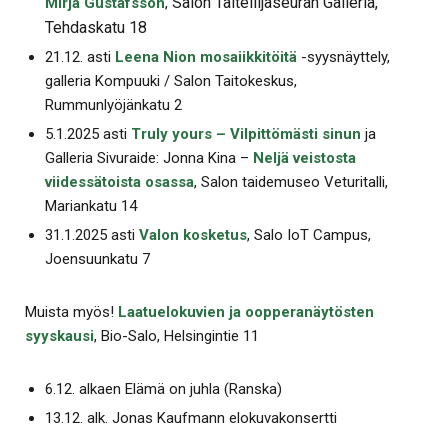
Salon Taiteilijaseuran Galleria,
Mirja Gustafsson
,
Tehdaskatu 18
21.12. asti
Leena Nion mosaiikkitöitä
-syysnäyttely,
galleria Kompuuki / Salon Taitokeskus,
Rummunlyöjänkatu 2
5.1.2025 asti
Truly yours – Vilpittömästi sinun
ja
Galleria Sivuraide: Jonna Kina –
Neljä veistosta
viidessätoista osassa
, Salon taidemuseo Veturitalli,
Mariankatu 14
31.1.2025 asti
Valon kosketus
, Salo IoT Campus,
Joensuunkatu 7
Muista myös!
Laatuelokuvien ja oopperanäytösten
syyskausi
, Bio-Salo, Helsingintie 11
6.12. alkaen Elämä on juhla (Ranska)
13.12. alk. Jonas Kaufmann elokuvakonsertti