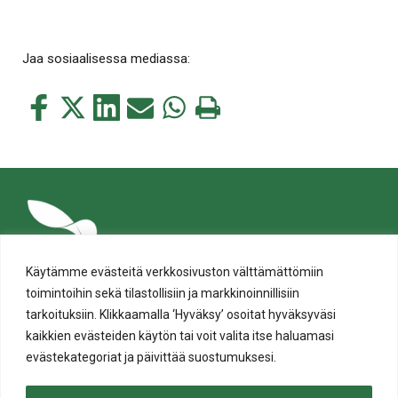
Jaa sosiaalisessa mediassa:
Jaa
Jaa
Jaa
Jaa
Jaa
Tulosta
tämä
tämä
tämä
tämä
tämä
tämä
Facebookissa
Twitterissä
LinkedIn:ssä
sähköpostitse
WhatsApp:ssa
sivu
Käytämme evästeitä verkkosivuston välttämättömiin
toimintoihin sekä tilastollisiin ja markkinoinnillisiin
tarkoituksiin. Klikkaamalla ‘Hyväksy’ osoitat hyväksyväsi
kaikkien evästeiden käytön tai voit valita itse haluamasi
evästekategoriat ja päivittää suostumuksesi.
Tietosuoja
Evästeiden käyttö