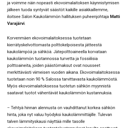
ja voimme näin nopeasti ekovoimalaitoksen käynnistymisen
jälkeen tuoda syntyvät säästöt kaikille asiakkaillemme,
iloitsee Salon Kaukolämmön hallituksen puheenjohtaja
Matti
Varajärvi
.
Korvenmäen ekovoimalaitoksessa tuotetaan
kierrätyskelvottomasta polttokelpoisesta jätteestä
kaukolämpöä ja sähköä. Jätepolttoaineella korvataan
kaukolämmön tuotannossa turvetta ja fossiilisia
polttoaineita, joiden päästömaksut ovat nousseet
merkittävästi viimeisen vuoden aikana. Ekovoimalaitoksessa
tuotetaan noin 90 % Salossa tarvittavasta kaukolämmöstä.
Myös ekovoimalaitoksessa tuotetun sähkön myynnistä
saatavat tuotot vähentävät kaukolämmön kustannuksia.
– Tehtyä hinnan alennusta on vauhdittanut korkea sähkön
hinta, joka nyt valuu hyödyksi kaukolämmittäjille. Tulevan
talven lämmityskausi näyttää mille tasolle