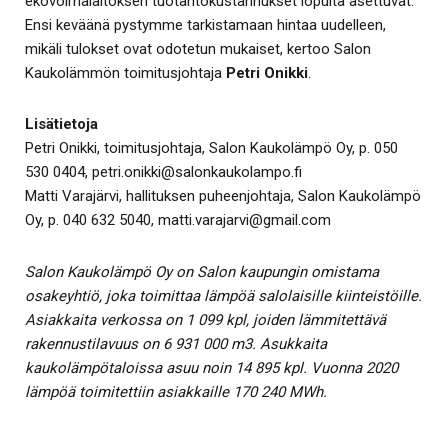
ekovoimalaitoksen tuotantokustannukset lopulta asettuvat.
Ensi keväänä pystymme tarkistamaan hintaa uudelleen,
mikäli tulokset ovat odotetun mukaiset, kertoo Salon
Kaukolämmön toimitusjohtaja
Petri Onikki
.
Lisätietoja
Petri Onikki, toimitusjohtaja, Salon Kaukolämpö Oy, p. 050
530 0404, petri.onikki@salonkaukolampo.fi
Matti Varajärvi, hallituksen puheenjohtaja, Salon Kaukolämpö
Oy, p. 040 632 5040, matti.varajarvi@gmail.com
Salon Kaukolämpö Oy on Salon kaupungin omistama
osakeyhtiö, joka toimittaa lämpöä salolaisille kiinteistöille.
Asiakkaita verkossa on 1 099 kpl, joiden lämmitettävä
rakennustilavuus on 6 931 000 m3. Asukkaita
kaukolämpötaloissa asuu noin 14 895 kpl. Vuonna 2020
lämpöä toimitettiin asiakkaille 170 240 MWh.