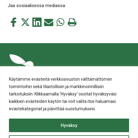
Jaa sosiaalisessa mediassa:
Jaa
Jaa
Jaa
Jaa
Jaa
Tulosta
tämä
tämä
tämä
tämä
tämä
tämä
Facebookissa
Twitterissä
LinkedIn:ssä
sähköpostitse
WhatsApp:ssa
sivu
Käytämme evästeitä verkkosivuston välttämättömiin
toimintoihin sekä tilastollisiin ja markkinoinnillisiin
tarkoituksiin. Klikkaamalla ‘Hyväksy’ osoitat hyväksyväsi
kaikkien evästeiden käytön tai voit valita itse haluamasi
evästekategoriat ja päivittää suostumuksesi.
Tietosuoja
Evästeiden käyttö
Hyväksy
Saavutettavuusseloste