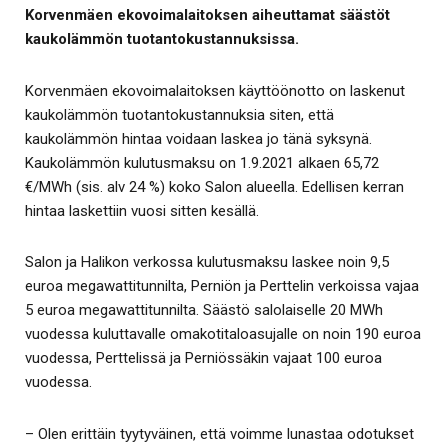
Korvenmäen ekovoimalaitoksen aiheuttamat säästöt
kaukolämmön tuotantokustannuksissa.
Korvenmäen ekovoimalaitoksen käyttöönotto on laskenut
kaukolämmön tuotantokustannuksia siten, että
kaukolämmön hintaa voidaan laskea jo tänä syksynä.
Kaukolämmön kulutusmaksu on 1.9.2021 alkaen 65,72
€/MWh (sis. alv 24 %) koko Salon alueella. Edellisen kerran
hintaa laskettiin vuosi sitten kesällä.
Salon ja Halikon verkossa kulutusmaksu laskee noin 9,5
euroa megawattitunnilta, Perniön ja Perttelin verkoissa vajaa
5 euroa megawattitunnilta. Säästö salolaiselle 20 MWh
vuodessa kuluttavalle omakotitaloasujalle on noin 190 euroa
vuodessa, Perttelissä ja Perniössäkin vajaat 100 euroa
vuodessa.
– Olen erittäin tyytyväinen, että voimme lunastaa odotukset