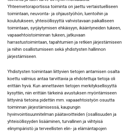
Yhteenvetoraportissa toiminta on jaettu vertaistuelliseen
toimintaan, neuvonta- ja ohjaustyöhön, luentoihin ja
koulutukseen, yhteisöllisyyttä vahvistavaan paikalliseen
toimintaan, syrjäytymisen ehkäisyyn, ikääntyneiden tukeen,
vapaaehtoistoiminnan tukeen, jatkuvaan
harrastustoimintaan, tapahtumien ja retkien järjestämiseen
ja niihin osallistumiseen sekä yhdistysten hallinnon
järjestämiseen.
Yhdistysten toimintaan liittyvien tietojen antamisen osalta
koettu valmius antaa tarvittavia ja ehdotettuja tietoja oli
erittäin hyvä. Kun annettavien tietojen merkityksellisyyttä
kysyttiin, niin erittäin tärkeinä avustuksen myöntämiseen
liittyvinä tietoina pidettiin mm. vapaaehtoistyön osuutta
toiminnan järjestämisessä, kaupungin
hyvinvointisuunnitelman päätavoitteiden (osallisuuden ja
yhteisöllisyyden lisääminen, turvallinen ja viihtyisä
elinympäristö ja terveellisten elin- ja elämäntapojen