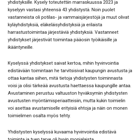
yhdistyksille. Kysely toteutettiin marraskuussa 2023 ja
kyselyyn vastasi yhteensä 43 yhdistystä. Noin puolet
vastanneista oli potilas- ja vammaisjärjestöjä ja muut olivat
kyläyhdistyksiä, eläkeläisyhdistyksiä ja erilaista
harrastustoimintaa järjestäviä yhdistyksiä. Vastanneet
yhdistykset järjestivät toimintaa pääosin työikäisille ja
ikääntyneille.
Kyselyssä yhdistykset saivat kertoa, mihin hyvinvointia
edistävään toimintaan he tarvitsisivat kaupungin avustusta ja
ottaa kantaa siihen, mitä tietoja yhdistysten toiminnasta
voisi ja olisi tärkeää avustusta haettaessa kaupungille antaa.
Avustaminen perustuu valtuuston hyväksymiin yhdistysten
avustusten myöntämisperiaatteisiin, mutta kukin toimielin
voi asettaa avustamiselle erityisiä ehtoja ja näin on monen
toimielimen osalta myös tehty.
Yhdistysten kyselyssä kuvaama hyvinvointia edistävä
toiminta ja tuen tarve oli hyvin monialaista.