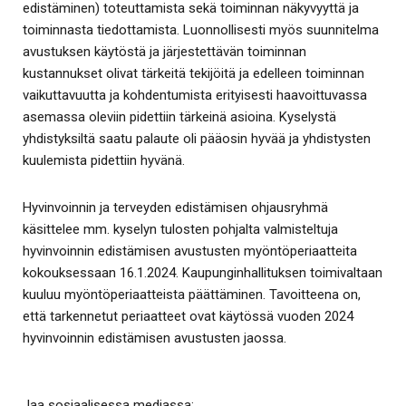
edistäminen) toteuttamista sekä toiminnan näkyvyyttä ja
toiminnasta tiedottamista. Luonnollisesti myös suunnitelma
avustuksen käytöstä ja järjestettävän toiminnan
kustannukset olivat tärkeitä tekijöitä ja edelleen toiminnan
vaikuttavuutta ja kohdentumista erityisesti haavoittuvassa
asemassa oleviin pidettiin tärkeinä asioina. Kyselystä
yhdistyksiltä saatu palaute oli pääosin hyvää ja yhdistysten
kuulemista pidettiin hyvänä.
Hyvinvoinnin ja terveyden edistämisen ohjausryhmä
käsittelee mm. kyselyn tulosten pohjalta valmisteltuja
hyvinvoinnin edistämisen avustusten myöntöperiaatteita
kokouksessaan 16.1.2024. Kaupunginhallituksen toimivaltaan
kuuluu myöntöperiaatteista päättäminen. Tavoitteena on,
että tarkennetut periaatteet ovat käytössä vuoden 2024
hyvinvoinnin edistämisen avustusten jaossa.
Jaa sosiaalisessa mediassa: