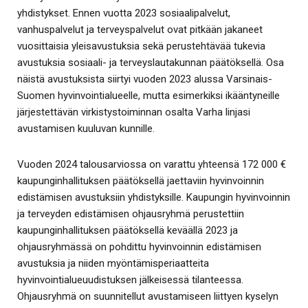
yhdistykset. Ennen vuotta 2023 sosiaalipalvelut,
vanhuspalvelut ja terveyspalvelut ovat pitkään jakaneet
vuosittaisia yleisavustuksia sekä perustehtävää tukevia
avustuksia sosiaali- ja terveyslautakunnan päätöksellä. Osa
näistä avustuksista siirtyi vuoden 2023 alussa Varsinais-
Suomen hyvinvointialueelle, mutta esimerkiksi ikääntyneille
järjestettävän virkistystoiminnan osalta Varha linjasi
avustamisen kuuluvan kunnille.
Vuoden 2024 talousarviossa on varattu yhteensä 172 000 €
kaupunginhallituksen päätöksellä jaettaviin hyvinvoinnin
edistämisen avustuksiin yhdistyksille. Kaupungin hyvinvoinnin
ja terveyden edistämisen ohjausryhmä perustettiin
kaupunginhallituksen päätöksellä keväällä 2023 ja
ohjausryhmässä on pohdittu hyvinvoinnin edistämisen
avustuksia ja niiden myöntämisperiaatteita
hyvinvointialueuudistuksen jälkeisessä tilanteessa.
Ohjausryhmä on suunnitellut avustamiseen liittyen kyselyn