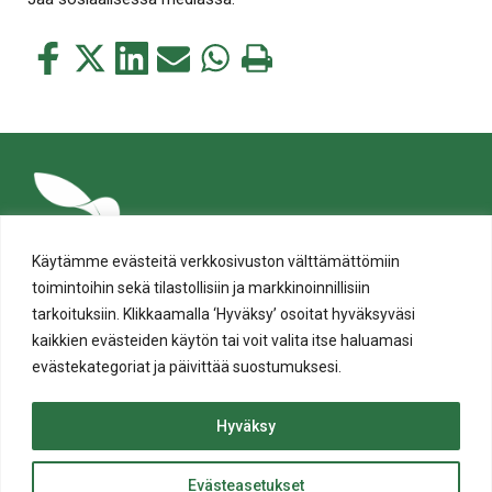
Jaa
Jaa
Jaa
Jaa
Jaa
Tulosta
tämä
tämä
tämä
tämä
tämä
tämä
Facebookissa
Twitterissä
LinkedIn:ssä
sähköpostitse
WhatsApp:ssa
sivu
Käytämme evästeitä verkkosivuston välttämättömiin
toimintoihin sekä tilastollisiin ja markkinoinnillisiin
tarkoituksiin. Klikkaamalla ‘Hyväksy’ osoitat hyväksyväsi
kaikkien evästeiden käytön tai voit valita itse haluamasi
evästekategoriat ja päivittää suostumuksesi.
Tietosuoja
Evästeiden käyttö
Hyväksy
Saavutettavuusseloste
Evästeasetukset