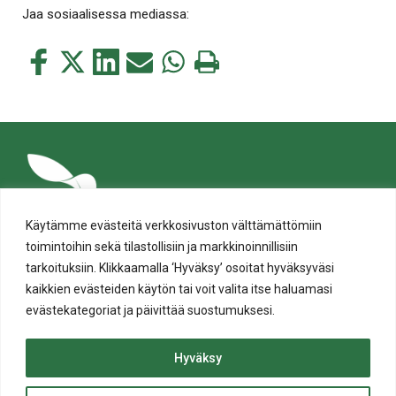
Jaa sosiaalisessa mediassa:
Jaa
Jaa
Jaa
Jaa
Jaa
Tulosta
tämä
tämä
tämä
tämä
tämä
tämä
Facebookissa
Twitterissä
LinkedIn:ssä
sähköpostitse
WhatsApp:ssa
sivu
Käytämme evästeitä verkkosivuston välttämättömiin
toimintoihin sekä tilastollisiin ja markkinoinnillisiin
tarkoituksiin. Klikkaamalla ‘Hyväksy’ osoitat hyväksyväsi
kaikkien evästeiden käytön tai voit valita itse haluamasi
evästekategoriat ja päivittää suostumuksesi.
Tietosuoja
Evästeiden käyttö
Hyväksy
Saavutettavuusseloste