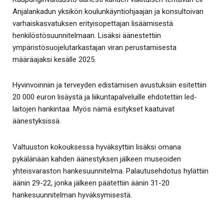
Anjalankadun yksikön koulunkäyntiohjaajan ja konsultoivan
varhaiskasvatuksen erityisopettajan lisäämisestä
henkilöstösuunnitelmaan. Lisäksi äänestettiin
ympäristösuojelutarkastajan viran perustamisesta
määräajaksi kesälle 2025.
Hyvinvoinniin ja terveyden edistämisen avustuksiin esitettiin
20 000 euron lisäystä ja liikuntapalveluille ehdotettiin led-
laitojen hankintaa. Myös nämä esitykset kaatuivat
äänestyksissä.
Valtuuston kokouksessa hyväksyttiin lisäksi omana
pykälänään kahden äänestyksen jälkeen museoiden
yhteisvaraston hankesuunnitelma. Palautusehdotus hylättiin
äänin 29-22, jonka jälkeen päätettiin äänin 31-20
hankesuunnitelman hyväksymisestä.