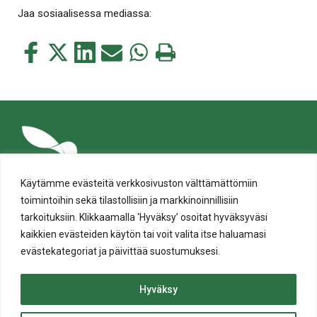
Jaa sosiaalisessa mediassa:
Jaa
Jaa
Jaa
Jaa
Jaa
Tulosta
tämä
tämä
tämä
tämä
tämä
tämä
Facebookissa
Twitterissä
LinkedIn:ssä
sähköpostitse
WhatsApp:ssa
sivu
Käytämme evästeitä verkkosivuston välttämättömiin
toimintoihin sekä tilastollisiin ja markkinoinnillisiin
tarkoituksiin. Klikkaamalla ‘Hyväksy’ osoitat hyväksyväsi
kaikkien evästeiden käytön tai voit valita itse haluamasi
evästekategoriat ja päivittää suostumuksesi.
Tietosuoja
Evästeiden käyttö
Hyväksy
Saavutettavuusseloste