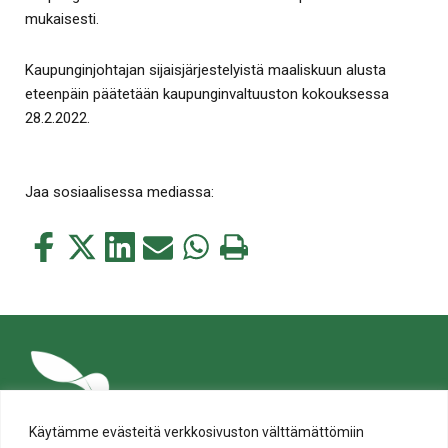
mukaisesti.
Kaupunginjohtajan sijaisjärjestelyistä maaliskuun alusta
eteenpäin päätetään kaupunginvaltuuston kokouksessa
28.2.2022.
Jaa sosiaalisessa mediassa:
Jaa
Jaa
Jaa
Jaa
Jaa
Tulosta
tämä
tämä
tämä
tämä
tämä
tämä
Facebookissa
Twitterissä
LinkedIn:ssä
sähköpostitse
WhatsApp:ssa
sivu
Käytämme evästeitä verkkosivuston välttämättömiin