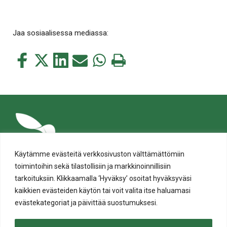
Jaa sosiaalisessa mediassa:
Jaa
Jaa
Jaa
Jaa
Jaa
Tulosta
tämä
tämä
tämä
tämä
tämä
tämä
Facebookissa
Twitterissä
LinkedIn:ssä
sähköpostitse
WhatsApp:ssa
sivu
Käytämme evästeitä verkkosivuston välttämättömiin
toimintoihin sekä tilastollisiin ja markkinoinnillisiin
tarkoituksiin. Klikkaamalla ‘Hyväksy’ osoitat hyväksyväsi
kaikkien evästeiden käytön tai voit valita itse haluamasi
evästekategoriat ja päivittää suostumuksesi.
Tietosuoja
Evästeiden käyttö