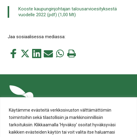
Kooste kaupunginjohtajan talousarvioesityksestä
vuodelle 2022 (pdf) (1,00 Mt)
Jaa sosiaalisessa mediassa:
Jaa
Jaa
Jaa
Jaa
Jaa
Tulosta
tämä
tämä
tämä
tämä
tämä
tämä
Facebookissa
Twitterissä
LinkedIn:ssä
sähköpostitse
WhatsApp:ssa
sivu
Käytämme evästeitä verkkosivuston välttämättömiin
toimintoihin sekä tilastollisiin ja markkinoinnillisiin
tarkoituksiin. Klikkaamalla ‘Hyväksy’ osoitat hyväksyväsi
kaikkien evästeiden käytön tai voit valita itse haluamasi