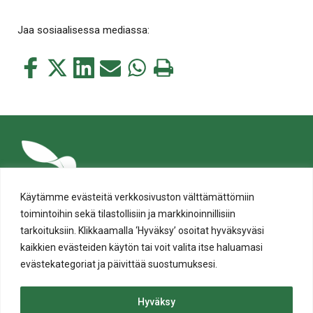
Jaa sosiaalisessa mediassa:
Jaa
Jaa
Jaa
Jaa
Jaa
Tulosta
tämä
tämä
tämä
tämä
tämä
tämä
Facebookissa
Twitterissä
LinkedIn:ssä
sähköpostitse
WhatsApp:ssa
sivu
Käytämme evästeitä verkkosivuston välttämättömiin
toimintoihin sekä tilastollisiin ja markkinoinnillisiin
tarkoituksiin. Klikkaamalla ‘Hyväksy’ osoitat hyväksyväsi
kaikkien evästeiden käytön tai voit valita itse haluamasi
evästekategoriat ja päivittää suostumuksesi.
Tietosuoja
Evästeiden käyttö
Hyväksy
Saavutettavuusseloste