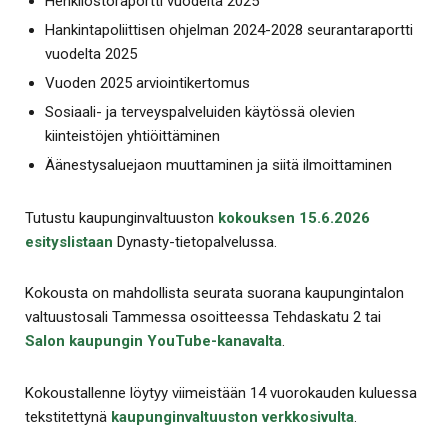
Henkilöstöraportti vuodelta 2025
Hankintapoliittisen ohjelman 2024-2028 seurantaraportti
vuodelta 2025
Vuoden 2025 arviointikertomus
Sosiaali- ja terveyspalveluiden käytössä olevien
kiinteistöjen yhtiöittäminen
Äänestysaluejaon muuttaminen ja siitä ilmoittaminen
Tutustu kaupunginvaltuuston
kokouksen 15.6.2026
esityslistaan
Dynasty-tietopalvelussa.
Kokousta on mahdollista seurata suorana kaupungintalon
valtuustosali Tammessa osoitteessa Tehdaskatu 2 tai
Salon kaupungin YouTube-kanavalta
.
Kokoustallenne löytyy viimeistään 14 vuorokauden kuluessa
tekstitettynä
kaupunginvaltuuston verkkosivulta
.