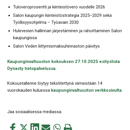
Tuloveroprosentti ja kiinteistövero vuodelle 2026
Salon kaupungin kiinteistöstrategia 2025–2029 sekä
Työllisyysohjelma – Työavain 2030
Hulevesien hallinnan järjestäminen ja rahoittaminen Salon
kaupungissa
Salon Veden liittymismaksuhinnaston päivitys
Kaupunginvaltuuston kokouksen 27.10.2025 esityslista
Dynasty tietopalvelussa.
Kokoustallenne löytyy tekstitettynä viimeistään 14
vuorokauden kuluessa
kaupunginvaltuuston verkkosivulta.
Jaa sosiaalisessa mediassa:
Jaa
Jaa
Jaa
Jaa
Jaa
Tulosta