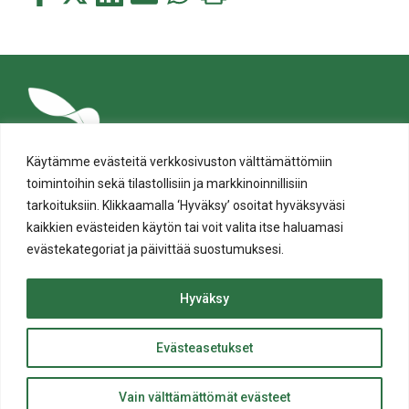
tämä
tämä
tämä
tämä
tämä
tämä
Facebookissa
Twitterissä
LinkedIn:ssä
sähköpostitse
WhatsApp:ssa
sivu
Käytämme evästeitä verkkosivuston välttämättömiin
toimintoihin sekä tilastollisiin ja markkinoinnillisiin
tarkoituksiin. Klikkaamalla ‘Hyväksy’ osoitat hyväksyväsi
kaikkien evästeiden käytön tai voit valita itse haluamasi
evästekategoriat ja päivittää suostumuksesi.
Tietosuoja
Evästeiden käyttö
Hyväksy
Saavutettavuusseloste
Evästeasetukset
ylös
© Salon kaupunki 2020 • All rights reserved.
Takaisin
Website crafted by
Evermade
.
Vain välttämättömät evästeet