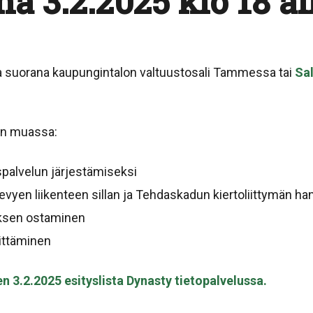
a 3.2.2025 klo 18 a
a suorana kaupungintalon valtuustosali Tammessa tai
Sa
un muassa:
palvelun järjestämiseksi
vyen liikenteen sillan ja Tehdaskadun kiertoliittymän han
uksen ostaminen
ittäminen
3.2.2025 esityslista Dynasty tietopalvelussa.