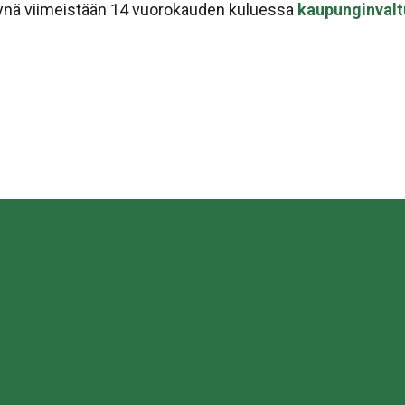
tynä viimeistään 14 vuorokauden kuluessa
kaupunginvalt
sa