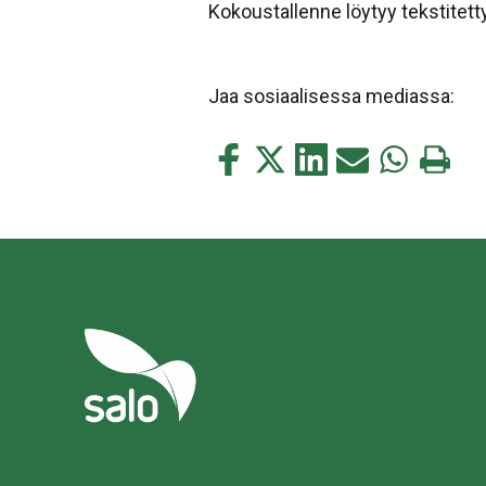
Kokoustallenne löytyy tekstitet
Jaa sosiaalisessa mediassa:
Jaa
Jaa
Jaa
Jaa
Jaa
Tulosta
tämä
tämä
tämä
tämä
tämä
tämä
Facebookissa
Twitterissä
LinkedIn:ssä
sähköpostitse
WhatsApp:s
sivu