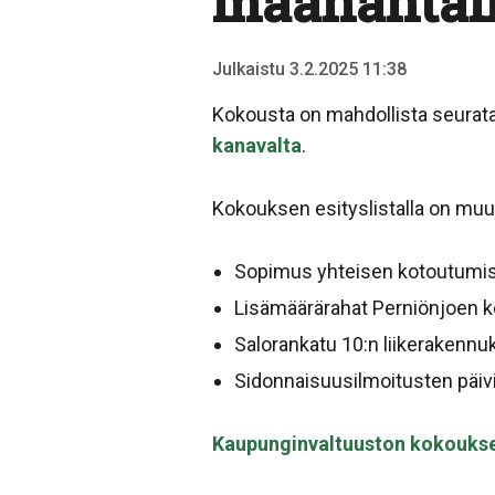
maanantain
Julkaistu 3.2.2025 11:38
Kokousta on mahdollista seurat
kanavalta
.
Kokouksen esityslistalla on mu
Sopimus yhteisen kotoutumis
Lisämäärärahat Perniönjoen ke
Salorankatu 10:n liikerakenn
Sidonnaisuusilmoitusten päiv
Kaupunginvaltuuston kokouksen 