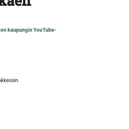
lkaen
lon kaupungin YouTube-
kkeisiin.