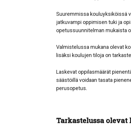
Suuremmissa kouluyksiköissä void
jatkuvampi oppimisen tuki ja op
opetussuunnitelman mukaista op
Valmistelussa mukana olevat koul
lisäksi koulujen tiloja on tarkas
Laskevat oppilasmäärät pienentä
säästöillä voidaan tasata pienen
perusopetus.
Tarkastelussa olevat 