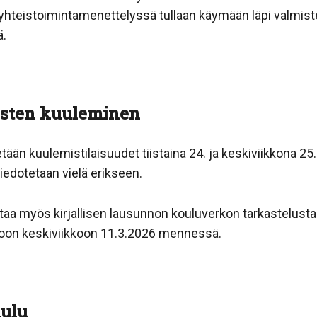
yhteistoimintamenettelyssä tullaan käymään läpi valmiste
ä.
aisten kuuleminen
stetään kuulemistilaisuudet tiistaina 24. ja keskiviikkona 2
tiedotetaan vielä erikseen.
ntaa myös kirjallisen lausunnon kouluverkon tarkastelusta
oon keskiviikkoon 11.3.2026 mennessä.
aulu