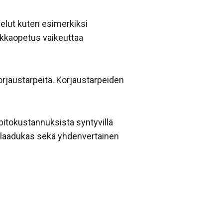
elut kuten esimerkiksi
okkaopetus vaikeuttaa
orjaustarpeita. Korjaustarpeiden
pitokustannuksista syntyvillä
a laadukas sekä yhdenvertainen