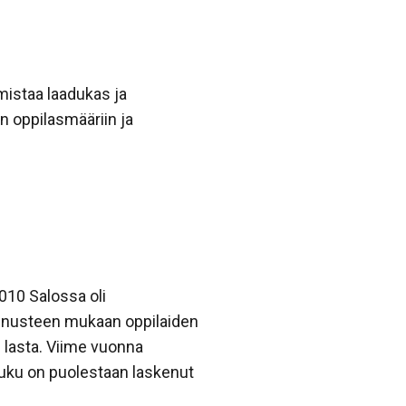
mistaa laadukas ja
 oppilasmääriin ja
010 Salossa oli
ennusteen mukaan oppilaiden
 lasta. Viime vuonna
uku on puolestaan laskenut