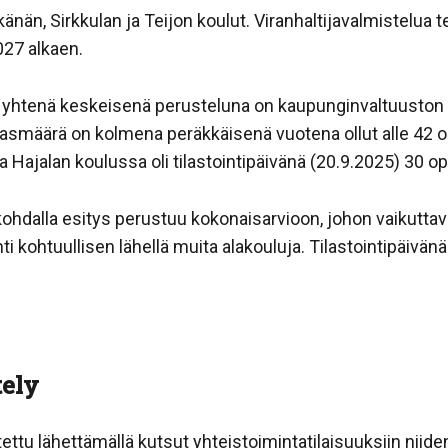
nän, Sirkkulan ja Teijon koulut. Viranhaltijavalmistelua t
027 alkaen.
ta yhtenä keskeisenä perusteluna on kaupunginvaltuuston 
ilasmäärä on kolmena peräkkäisenä vuotena ollut alle 42 
 Hajalan koulussa oli tilastointipäivänä (20.9.2025) 30 op
ohdalla esitys perustuu kokonaisarvioon, johon vaikuttav
nti kohtuullisen lähellä muita alakouluja. Tilastointipäivä
tely
ttu lähettämällä kutsut yhteistoimintatilaisuuksiin niiden