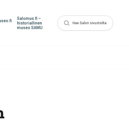
Salomus.fi –
seo.fi
historiallinen
Hae Salon sivustoilta
museo SAMU
n