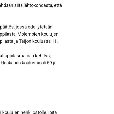
ehdään siitä lähtökohdasta, että
päätös, jossa edellytetään
oppilasta. Molempien koulujen
pilasta ja Teijon koulussa 11.
at oppilasmäärän kehitys,
nä Hähkänän koulussa oli 59 ja
 koulujen henkilöstölle, joita