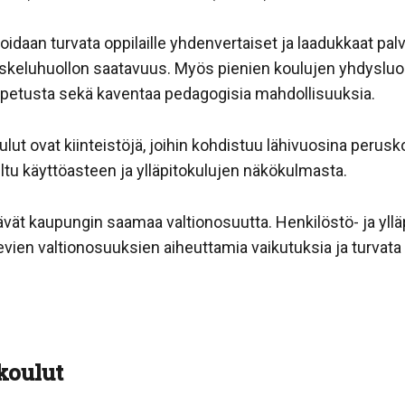
aan turvata oppilaille yhdenvertaiset ja laadukkaat palv
iskeluhuollon saatavuus. Myös pienien koulujen yhdyslu
etusta sekä kaventaa pedagogisia mahdollisuuksia.
ut ovat kiinteistöjä, joihin kohdistuu lähivuosina perusk
teltu käyttöasteen ja ylläpitokulujen näkökulmasta.
vät kaupungin saamaa valtionosuutta. Henkilöstö- ja yllä
evien valtionosuuksien aiheuttamia vaikutuksia ja turvat
koulut