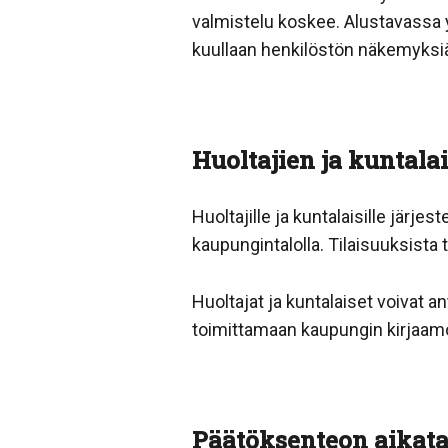
valmistelu koskee. Alustavassa 
kuullaan henkilöstön näkemyksi
Huoltajien ja kuntal
Huoltajille ja kuntalaisille järje
kaupungintalolla. Tilaisuuksista 
Huoltajat ja kuntalaiset voivat a
toimittamaan kaupungin kirjaam
Päätöksenteon aikat