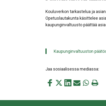
Kouluverkon tarkastelua ja asian 
Opetuslautakunta käsittelee asia
kaupunginvaltuusto päättää asia
Kaupunginvaltuuston päätös
Jaa sosiaalisessa mediassa:
Jaa
Jaa
Jaa
Jaa
Jaa
Tulosta
tämä
tämä
tämä
tämä
tämä
tämä
Facebookissa
Twitterissä
LinkedIn:ssä
sähköpostitse
WhatsApp:s
sivu