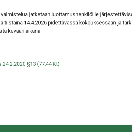
valmistelua jatketaan luottamushenkilöille järjestettäviss
a tiistaina 14.4.2026 pidettävässä kokouksessaan ja tark
sta kevään aikana.
 24.2.2020 §13 (77,44 Kt)
sa