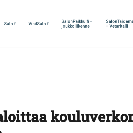
SalonPaikku.fi –
SalonTaidemu
Salo.fi
VisitSalo.fi
joukkoliikenne
– Veturitalli
loittaa kouluverko