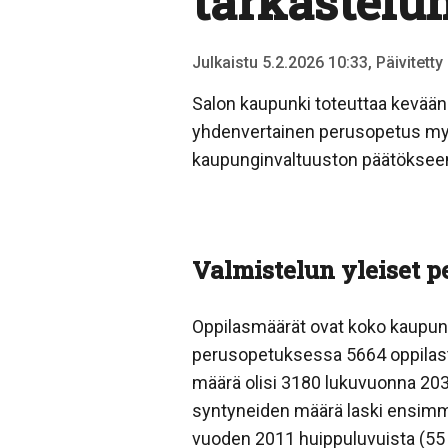
tarkastelu
Julkaistu 5.2.2026 10:33, Päivitetty
Salon kaupunki toteuttaa kevään 
yhdenvertainen perusopetus myö
kaupunginvaltuuston päätökseen
Valmistelun yleiset p
Oppilasmäärät ovat koko kaupung
perusopetuksessa 5664 oppilast
määrä olisi 3180 lukuvuonna 203
syntyneiden määrä laski ensimm
vuoden 2011 huippuluvuista (55 2