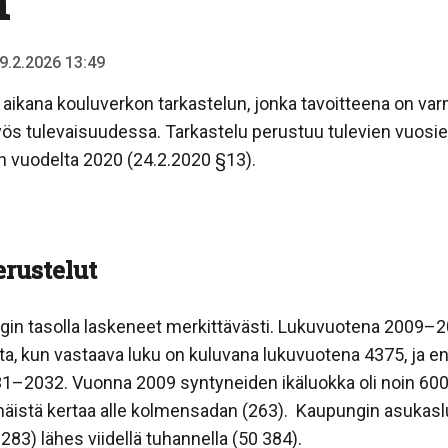
n
 9.2.2026 13:49
aikana kouluverkon tarkastelun, jonka tavoitteena on var
s tulevaisuudessa. Tarkastelu perustuu tulevien vuosien
 vuodelta 2020 (24.2.2020 §13).
erustelut
in tasolla laskeneet merkittävästi. Lukuvuotena 2009–2
a, kun vastaava luku on kuluvana lukuvuotena 4375, ja 
1–2032. Vuonna 2009 syntyneiden ikäluokka oli noin 600
äistä kertaa alle kolmensadan (263). Kaupungin asukasl
83) lähes viidellä tuhannella (50 384).