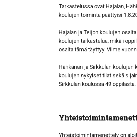
Tarkastelussa ovat Hajalan, Hähkä
koulujen toiminta päättyisi 1.8.2
Hajalan ja Teijon koulujen osal
koulujen tarkastelua, mikäli opp
osalta tämä täyttyy. Viime vuonna
Hähkänän ja Sirkkulan koulujen k
koulujen nykyiset tilat sekä sijai
Sirkkulan koulussa 49 oppilasta.
Yhteistoimintamenet
Yhteistoimintamenettely on aloite