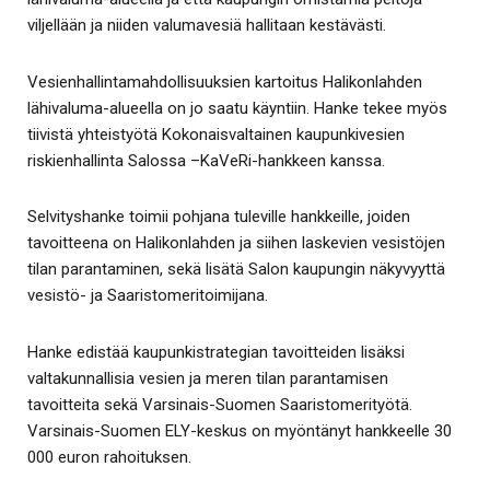
viljellään ja niiden valumavesiä hallitaan kestävästi.
Vesienhallintamahdollisuuksien kartoitus Halikonlahden
lähivaluma-alueella on jo saatu käyntiin. Hanke tekee myös
tiivistä yhteistyötä Kokonaisvaltainen kaupunkivesien
riskienhallinta Salossa –KaVeRi-hankkeen kanssa.
Selvityshanke toimii pohjana tuleville hankkeille, joiden
tavoitteena on Halikonlahden ja siihen laskevien vesistöjen
tilan parantaminen, sekä lisätä Salon kaupungin näkyvyyttä
vesistö- ja Saaristomeritoimijana.
Hanke edistää kaupunkistrategian tavoitteiden lisäksi
valtakunnallisia vesien ja meren tilan parantamisen
tavoitteita sekä Varsinais-Suomen Saaristomerityötä.
Varsinais-Suomen ELY-keskus on myöntänyt hankkeelle 30
000 euron rahoituksen.