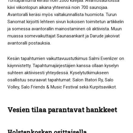
Toritapahtuma keräsi noin 2000 kävijää. Avantosaunoissa
kävi viikonlopun aikana yhteensä noin 700 saunojaa.
Avantoralli keräsi myös valtakunnallista huomiota. Turun
Sanomat kirjoitti lehteen sivun kokoisen toimitetun artikkelin
ja somessa avantorallin mainostaminen oli aktiivista. Muun
muassa somevaikuttajat Saunasankarit ja Darude jakoivat
avantoralli postauksia.
Kesän tapahtumien vaikuttavuustutkimus Salmi Evenlizer on
käynnistetty. Tapahtumajärjestäjien kanssa ollaan kyselyn
suhteen aktiivisesti yhteydessä. Kyselytutkimukseen
osallistuu seuraavat tapahtumat: Salon Iltatori Ry, Salo
Volley, Salo Friends & Music Festival sekä Kurpitsaviikot.
Vesien tilaa parantavat hankkeet
Holstenkosken osittaisella