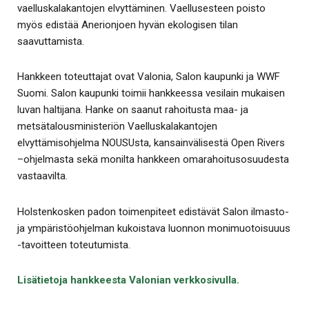
vaelluskalakantojen elvyttäminen. Vaellusesteen poisto
myös edistää Anerionjoen hyvän ekologisen tilan
saavuttamista.
Hankkeen toteuttajat ovat Valonia, Salon kaupunki ja WWF
Suomi. Salon kaupunki toimii hankkeessa vesilain mukaisen
luvan haltijana. Hanke on saanut rahoitusta maa- ja
metsätalousministeriön Vaelluskalakantojen
elvyttämisohjelma NOUSUsta, kansainvälisestä Open Rivers
–ohjelmasta sekä monilta hankkeen omarahoitusosuudesta
vastaavilta.
Holstenkosken padon toimenpiteet edistävät Salon ilmasto-
ja ympäristöohjelman kukoistava luonnon monimuotoisuuus
-tavoitteen toteutumista.
Lisätietoja hankkeesta Valonian verkkosivulla.