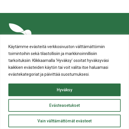
tämä
tämä
tämä
tämä
tämä
tämä
Facebookissa
Twitterissä
LinkedIn:ssä
sähköpostitse
WhatsApp:ssa
sivu
Käytämme evästeitä verkkosivuston välttämättömiin
toimintoihin sekä tilastollisiin ja markkinoinnillisiin
tarkoituksiin. Klikkaamalla ‘Hyväksy’ osoitat hyväksyväsi
kaikkien evästeiden käytön tai voit valita itse haluamasi
evästekategoriat ja päivittää suostumuksesi.
Tietosuoja
Evästeiden käyttö
Hyväksy
Saavutettavuusseloste
Evästeasetukset
ylös
© Salon kaupunki 2020 • All rights reserved.
Takaisin
Website crafted by
Evermade
.
Vain välttämättömät evästeet