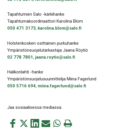
Tapahtumien Salo -kärkihanke
Tapahtumakoordinaattori Karolina Blom
050 471 3173
,
karolina.blom@salo.fi
Holstenkosken osittainen purkuhanke
Ympäristönsuojelutarkastaja Jaana Röytiö
02 778 7801
,
jaana.roytio@salo.fi
Halikonlahti -hanke
Ympäristönsuojelusuunnittelija Miina Fagerlund
050 5716 694
,
miina.fagerlund@salo.fi
Jaa sosiaalisessa mediassa:
Jaa
Jaa
Jaa
Jaa
Jaa
Tulosta