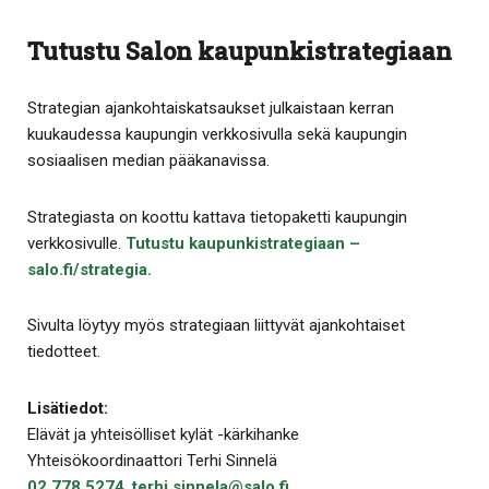
Tutustu Salon kaupunkistrategiaan
Strategian ajankohtaiskatsaukset julkaistaan kerran
kuukaudessa kaupungin verkkosivulla sekä kaupungin
sosiaalisen median pääkanavissa.
Strategiasta on koottu kattava tietopaketti kaupungin
verkkosivulle.
Tutustu kaupunkistrategiaan –
salo.fi/strategia.
Sivulta löytyy myös strategiaan liittyvät ajankohtaiset
tiedotteet.
Lisätiedot:
Elävät ja yhteisölliset kylät -kärkihanke
Yhteisökoordinaattori Terhi Sinnelä
02 778 5274
,
terhi.sinnela@salo.fi