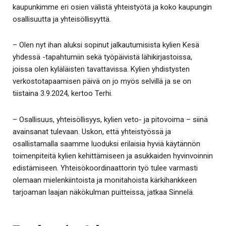
kaupunkimme eri osien välistä yhteistyötä ja koko kaupungin
osallisuutta ja yhteisöllisyyttä.
– Olen nyt ihan aluksi sopinut jalkautumisista kylien Kesä
yhdessä -tapahtumiin sekä työpäivistä lähikirjastoissa,
joissa olen kyläläisten tavattavissa. Kylien yhdistysten
verkostotapaamisen päivä on jo myös selvillä ja se on
tiistaina 3.9.2024, kertoo Terhi.
– Osallisuus, yhteisöllisyys, kylien veto- ja pitovoima – siinä
avainsanat tulevaan. Uskon, että yhteistyössä ja
osallistamalla saamme luoduksi erilaisia hyviä käytännön
toimenpiteitä kylien kehittämiseen ja asukkaiden hyvinvoinnin
edistämiseen. Yhteisökoordinaattorin työ tulee varmasti
olemaan mielenkiintoista ja monitahoista kärkihankkeen
tarjoaman laajan näkökulman puitteissa, jatkaa Sinnelä.