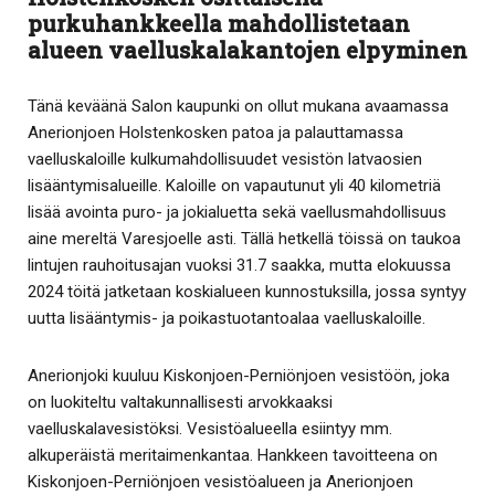
purkuhankkeella mahdollistetaan
alueen vaelluskalakantojen elpyminen
Tänä keväänä Salon kaupunki on ollut mukana avaamassa
Anerionjoen Holstenkosken patoa ja palauttamassa
vaelluskaloille kulkumahdollisuudet vesistön latvaosien
lisääntymisalueille. Kaloille on vapautunut yli 40 kilometriä
lisää avointa puro- ja jokialuetta sekä vaellusmahdollisuus
aine mereltä Varesjoelle asti. Tällä hetkellä töissä on taukoa
lintujen rauhoitusajan vuoksi 31.7 saakka, mutta elokuussa
2024 töitä jatketaan koskialueen kunnostuksilla, jossa syntyy
uutta lisääntymis- ja poikastuotantoalaa vaelluskaloille.
Anerionjoki kuuluu Kiskonjoen-Perniönjoen vesistöön, joka
on luokiteltu valtakunnallisesti arvokkaaksi
vaelluskalavesistöksi. Vesistöalueella esiintyy mm.
alkuperäistä meritaimenkantaa. Hankkeen tavoitteena on
Kiskonjoen-Perniönjoen vesistöalueen ja Anerionjoen