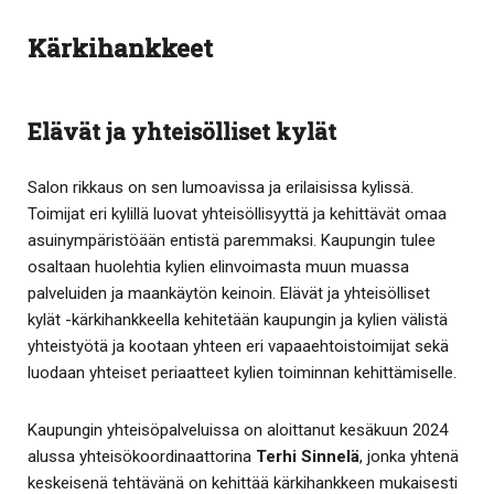
Kärkihankkeet
Elävät ja yhteisölliset kylät
Salon rikkaus on sen lumoavissa ja erilaisissa kylissä.
Toimijat eri kylillä luovat yhteisöllisyyttä ja kehittävät omaa
asuinympäristöään entistä paremmaksi. Kaupungin tulee
osaltaan huolehtia kylien elinvoimasta muun muassa
palveluiden ja maankäytön keinoin. Elävät ja yhteisölliset
kylät -kärkihankkeella kehitetään kaupungin ja kylien välistä
yhteistyötä ja kootaan yhteen eri vapaaehtoistoimijat sekä
luodaan yhteiset periaatteet kylien toiminnan kehittämiselle.
Kaupungin yhteisöpalveluissa on aloittanut kesäkuun 2024
alussa yhteisökoordinaattorina
Terhi Sinnelä
, jonka yhtenä
keskeisenä tehtävänä on kehittää kärkihankkeen mukaisesti