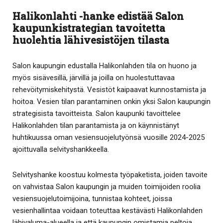
Halikonlahti -hanke edistää Salon
kaupunkistrategian tavoitetta
huolehtia lähivesistöjen tilasta
Salon kaupungin edustalla Halikonlahden tila on huono ja
myös sisävesillä, järvillä ja joilla on huolestuttavaa
rehevöitymiskehitystä. Vesistöt kaipaavat kunnostamista ja
hoitoa. Vesien tilan parantaminen onkin yksi Salon kaupungin
strategisista tavoitteista. Salon kaupunki tavoittelee
Halikonlahden tilan parantamista ja on käynnistänyt
huhtikuussa oman vesiensuojelutyönsä vuosille 2024-2025
ajoittuvalla selvityshankkeella.
Selvityshanke koostuu kolmesta työpaketista, joiden tavoite
on vahvistaa Salon kaupungin ja muiden toimijoiden roolia
vesiensuojelutoimijoina, tunnistaa kohteet, joissa
vesienhallintaa voidaan toteuttaa kestävästi Halikonlahden
lähivaluma-alueella ja että kaupungin omistamia peltoja