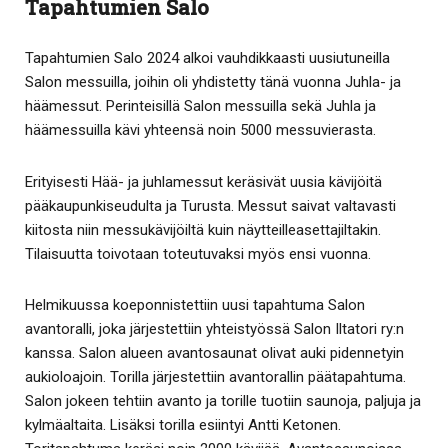
Tapahtumien Salo
Tapahtumien Salo 2024 alkoi vauhdikkaasti uusiutuneilla
Salon messuilla, joihin oli yhdistetty tänä vuonna Juhla- ja
häämessut. Perinteisillä Salon messuilla sekä Juhla ja
häämessuilla kävi yhteensä noin 5000 messuvierasta.
Erityisesti Hää- ja juhlamessut keräsivät uusia kävijöitä
pääkaupunkiseudulta ja Turusta. Messut saivat valtavasti
kiitosta niin messukävijöiltä kuin näytteilleasettajiltakin.
Tilaisuutta toivotaan toteutuvaksi myös ensi vuonna.
Helmikuussa koeponnistettiin uusi tapahtuma Salon
avantoralli, joka järjestettiin yhteistyössä Salon Iltatori ry:n
kanssa. Salon alueen avantosaunat olivat auki pidennetyin
aukioloajoin. Torilla järjestettiin avantorallin päätapahtuma.
Salon jokeen tehtiin avanto ja torille tuotiin saunoja, paljuja ja
kylmäaltaita. Lisäksi torilla esiintyi Antti Ketonen.