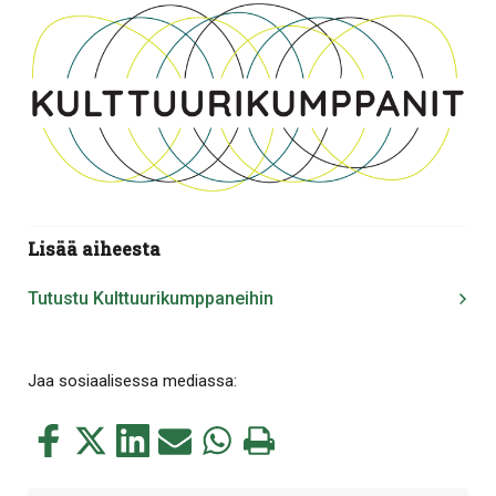
Lisää aiheesta
Tutustu Kulttuurikumppaneihin
Jaa sosiaalisessa mediassa:
Jaa
Jaa
Jaa
Jaa
Jaa
Tulosta
tämä
tämä
tämä
tämä
tämä
tämä