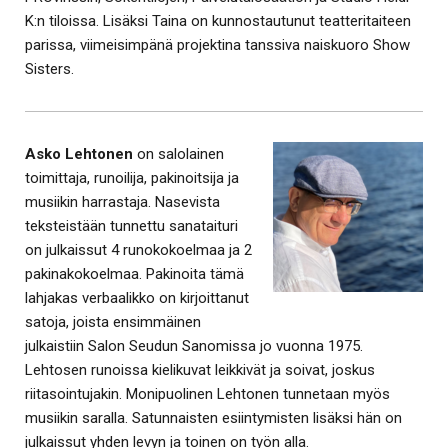
K:n tiloissa. Lisäksi Taina on kunnostautunut teatteritaiteen
parissa, viimeisimpänä projektina tanssiva naiskuoro Show
Sisters.
Asko
Lehtonen
on salolainen
toimittaja, runoilija, pakinoitsija ja
musiikin harrastaja. Nasevista
teksteistään tunnettu sanataituri
on julkaissut 4 runokokoelmaa ja 2
pakinakokoelmaa. Pakinoita tämä
lahjakas verbaalikko on kirjoittanut
satoja, joista ensimmäinen
julkaistiin Salon Seudun Sanomissa jo vuonna 1975.
Lehtosen runoissa kielikuvat leikkivät ja soivat, joskus
riitasointujakin. Monipuolinen Lehtonen tunnetaan myös
musiikin saralla. Satunnaisten esiintymisten lisäksi hän on
julkaissut yhden levyn ja toinen on työn alla.