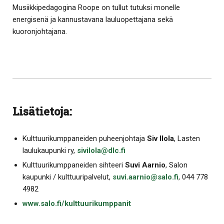
Musiikkipedagogina Roope on tullut tutuksi monelle
energisenä ja kannustavana lauluopettajana sekä
kuoronjohtajana.
Lisätietoja:
Kulttuurikumppaneiden puheenjohtaja
Siv Ilola
, Lasten
laulukaupunki ry,
sivilola@dlc.fi
Kulttuurikumppaneiden sihteeri
Suvi Aarnio
, Salon
kaupunki / kulttuuripalvelut,
suvi.aarnio@salo.fi
, 044 778
4982
www.salo.fi/kulttuurikumppanit