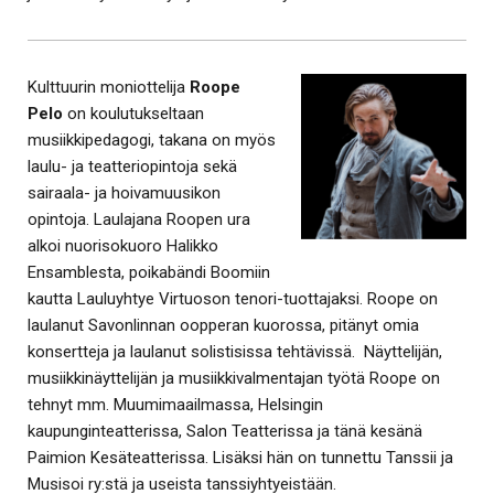
Kulttuurin moniottelija
Roope
Pelo
on koulutukseltaan
musiikkipedagogi, takana on myös
laulu- ja teatteriopintoja sekä
sairaala- ja hoivamuusikon
opintoja. Laulajana Roopen ura
alkoi nuorisokuoro Halikko
Ensamblesta, poikabändi Boomiin
kautta Lauluyhtye Virtuoson tenori-tuottajaksi. Roope on
laulanut Savonlinnan oopperan kuorossa, pitänyt omia
konsertteja ja laulanut solistisissa tehtävissä. Näyttelijän,
musiikkinäyttelijän ja musiikkivalmentajan työtä Roope on
tehnyt mm. Muumimaailmassa, Helsingin
kaupunginteatterissa, Salon Teatterissa ja tänä kesänä
Paimion Kesäteatterissa. Lisäksi hän on tunnettu Tanssii ja
Musisoi ry:stä ja useista tanssiyhtyeistään.