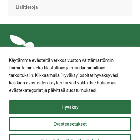
Facebookissa
Twitterissä
LinkedIn:ssä
sähköpostitse
WhatsApp:ssa
sivu
Lisätietoja
Käytämme evästeitä verkkosivuston välttämättömiin
toimintoihin sekä tilastollisiin ja markkinoinnillisiin
tarkoituksiin. Klikkaamalla ‘Hyväksy’ osoitat hyväksyväsi
kaikkien evästeiden käytön tai voit valita itse haluamasi
evästekategoriat ja päivittää suostumuksesi.
Tietosuoja
Evästeiden käyttö
Hyväksy
Saavutettavuusseloste
Evästeasetukset
ylös
© Salon kaupunki 2020 • All rights reserved.