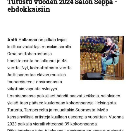
Tutustu vuoden 2024 Salon Seppä -
ehdokkaisiin
Antti Hallamaa
on pitkän linjan
kulttuurivaikuttaja musiikin saralla.
Oma soittoharrastus ja
bänditoiminta on jatkunut jo 45
vuotta. Nyt, kolmattatoista vuotta
Antti panostaa elävän musiikin
tarjoamiseen Lossirannassa
viikottain vapusta syksyyn.
Lossirannassa paikalliset bändit saavat keikkoja, salolainen
yleisö taas pääsee kuulemaan kokoonpanoja Helsingistä,
Turusta, Tampereelta ja muualtakin Suomesta. Myös
kansainvälisiä artisteja kuullaan useampia vuosittain. Vuonna
2023 paikalla vieraili yhteensä 39 kokoonpanoa.