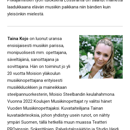
Pitkäjänteisen työn tuloksena Lossiranta on saanut mainetta
laadukkaana elävän musiikin paikkana niin bändien kuin
yleisönkin mielestä.
Taina Kojo
on luonut uransa
ensisijaisesti musiikin parissa,
monipuolisesti mm. opettajana,
säveltäjänä, sanoittajana ja
sovittajana. Hän on toiminut jo yli
20 vuotta Moision yläkoulun
musiikinopettajana erityisesti
musiikkiluokkien ja maineikkaan
steelpannuorkesterin, Moisio Steelbandin keulahahmona.
Vuonna 2022 Koulujen Musiikinopettajat ry valitsi hänet
Vuoden Musiikinopettajaksi. Kuvataiteilijana Tainan
kuvataideteoksia, johon yhdistyy usein runot, on nähty
ympäri Suomen, tällä hetkellä muun muassa Teatteri
PROvinssin, Sokeritilojen, Palvelutalosäätiön ja Studio Heidi