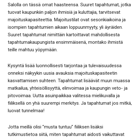
Salolla on tässä omat haasteensa. Suuret tapahtumat, jotka
tuovat kaupunkiin paljon ihmisiä ja kuluttajia, tarvitsevat
majoituskapasiteettia. Majoitustilat ovat sesonkiaikoina ja
isompien tapahtumien aikaan loppuunmyyty, yli äyräiden.
Suuret tapahtumat nimittäin kartoittavat mahdollisesta
tapahtumakaupungista ensimmäisenä, montako ihmistä
teille mahtuu yöpymään.
Kysyntä lisää luonnollisesti tarjontaa ja tulevaisuudessa
onneksi näkyykin uusia avauksia majoituskapasiteetin
kasvattamisen suhteen. Tapahtumat lisäävät muun muassa
matkailua, yhteisöllisyyttä, elinvoimaa ja kaupungin veto- ja
pitovoimaa. Uutta asuinpaikkaa valitessa mielikuvalla ja
fiiliksellä on yhä suurempi merkitys. Ja tapahtumat jos mitkä,
luovat tunnelmaa!
Jotta meillä olisi ”musta tuntuu” fiiliksen lisäksi
tutkimustietoa siitä, miten tapahtumat aidosti vaikuttavat