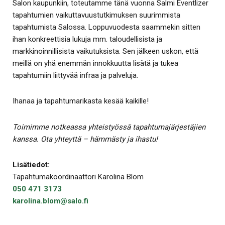
Salon kaupunkiin, toteutamme tänä vuonna Salmi Eventlizer
tapahtumien vaikuttavuustutkimuksen suurimmista
tapahtumista Salossa. Loppuvuodesta saammekin sitten
ihan konkreettisia lukuja mm. taloudellisista ja
markkinoinnillisista vaikutuksista. Sen jälkeen uskon, että
meillä on yhä enemmän innokkuutta lisätä ja tukea
tapahtumiin liittyvää infraa ja palveluja.
Ihanaa ja tapahtumarikasta kesää kaikille!
Toimimme notkeassa yhteistyössä tapahtumajärjestäjien
kanssa. Ota yhteyttä – hämmästy ja ihastu!
Lisätiedot:
Tapahtumakoordinaattori Karolina Blom
050 471 3173
karolina.blom@salo.fi