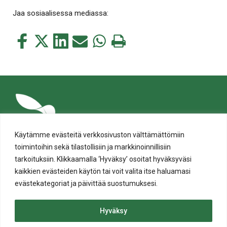
Jaa sosiaalisessa mediassa:
Jaa
Jaa
Jaa
Jaa
Jaa
Tulosta
tämä
tämä
tämä
tämä
tämä
tämä
Facebookissa
Twitterissä
LinkedIn:ssä
sähköpostitse
WhatsApp:ssa
sivu
Käytämme evästeitä verkkosivuston välttämättömiin
toimintoihin sekä tilastollisiin ja markkinoinnillisiin
tarkoituksiin. Klikkaamalla ‘Hyväksy’ osoitat hyväksyväsi
kaikkien evästeiden käytön tai voit valita itse haluamasi
evästekategoriat ja päivittää suostumuksesi.
Tietosuoja
Evästeiden käyttö
Hyväksy
Saavutettavuusseloste