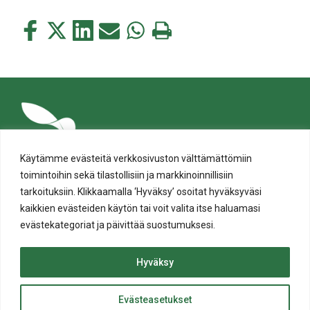
Jaa
Jaa
Jaa
Jaa
Jaa
Tulosta
tämä
tämä
tämä
tämä
tämä
tämä
Facebookissa
Twitterissä
LinkedIn:ssä
sähköpostitse
WhatsApp:ssa
sivu
Käytämme evästeitä verkkosivuston välttämättömiin
toimintoihin sekä tilastollisiin ja markkinoinnillisiin
tarkoituksiin. Klikkaamalla ‘Hyväksy’ osoitat hyväksyväsi
kaikkien evästeiden käytön tai voit valita itse haluamasi
evästekategoriat ja päivittää suostumuksesi.
Tietosuoja
Evästeiden käyttö
Hyväksy
Saavutettavuusseloste
Evästeasetukset