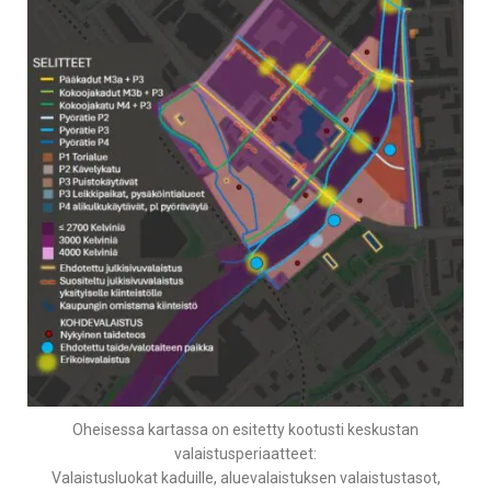
Oheisessa kartassa on esitetty kootusti keskustan
valaistusperiaatteet:
Valaistusluokat kaduille, aluevalaistuksen valaistustasot,