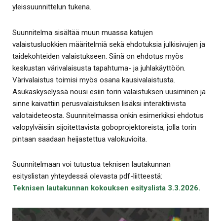
yleissuunnittelun tukena.
Suunnitelma sisältää muun muassa katujen
valaistusluokkien määritelmiä sekä ehdotuksia julkisivujen ja
taidekohteiden valaistukseen. Siinä on ehdotus myös
keskustan värivalaisusta tapahtuma- ja juhlakäyttöön.
Värivalaistus toimisi myös osana kausivalaistusta.
Asukaskyselyssä nousi esiin torin valaistuksen uusiminen ja
sinne kaivattiin perusvalaistuksen lisäksi interaktiivista
valotaideteosta. Suunnitelmassa onkin esimerkiksi ehdotus
valopylväisiin sijoitettavista goboprojektoreista, jolla torin
pintaan saadaan heijastettua valokuvioita.
Suunnitelmaan voi tutustua teknisen lautakunnan
esityslistan yhteydessä olevasta pdf-liitteestä:
Teknisen lautakunnan kokouksen esityslista 3.3.2026.