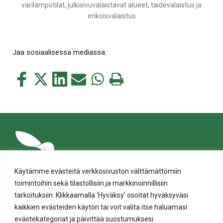
värilämpötilat, julkisivuvalaistavat alueet, taidevalaistus ja
erikoisvalaistus
Jaa sosiaalisessa mediassa:
Jaa
Jaa
Jaa
Jaa
Jaa
Tulosta
tämä
tämä
tämä
tämä
tämä
tämä
Facebookissa
Twitterissä
LinkedIn:ssä
sähköpostitse
WhatsApp:ssa
sivu
Käytämme evästeitä verkkosivuston välttämättömiin
toimintoihin sekä tilastollisiin ja markkinoinnillisiin
tarkoituksiin. Klikkaamalla ‘Hyväksy’ osoitat hyväksyväsi
kaikkien evästeiden käytön tai voit valita itse haluamasi
evästekategoriat ja päivittää suostumuksesi.