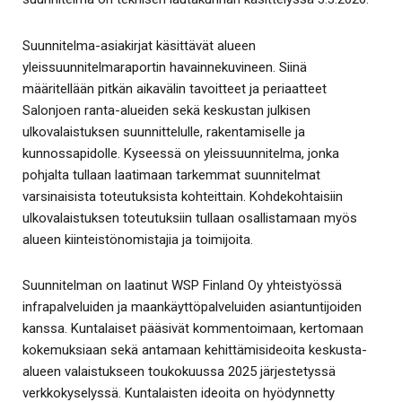
Suunnitelma-asiakirjat käsittävät alueen
yleissuunnitelmaraportin havainnekuvineen. Siinä
määritellään pitkän aikavälin tavoitteet ja periaatteet
Salonjoen ranta-alueiden sekä keskustan julkisen
ulkovalaistuksen suunnittelulle, rakentamiselle ja
kunnossapidolle. Kyseessä on yleissuunnitelma, jonka
pohjalta tullaan laatimaan tarkemmat suunnitelmat
varsinaisista toteutuksista kohteittain. Kohdekohtaisiin
ulkovalaistuksen toteutuksiin tullaan osallistamaan myös
alueen kiinteistönomistajia ja toimijoita.
Suunnitelman on laatinut WSP Finland Oy yhteistyössä
infrapalveluiden ja maankäyttöpalveluiden asiantuntijoiden
kanssa. Kuntalaiset pääsivät kommentoimaan, kertomaan
kokemuksiaan sekä antamaan kehittämisideoita keskusta-
alueen valaistukseen toukokuussa 2025 järjestetyssä
verkkokyselyssä. Kuntalaisten ideoita on hyödynnetty