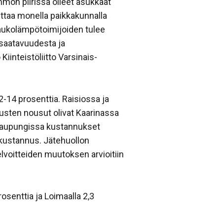
mön piirissä olleet asukkaat
ttaa monella paikkakunnalla
Kaukolämpötoimijoiden tulee
 saatavuudesta ja
iinteistöliitto Varsinais-
2-14 prosenttia. Raisiossa ja
usten nousut olivat Kaarinassa
sakaupungissa kustannukset
 kustannus. Jätehuollon
lvoitteiden muutoksen arvioitiin
osenttia ja Loimaalla 2,3