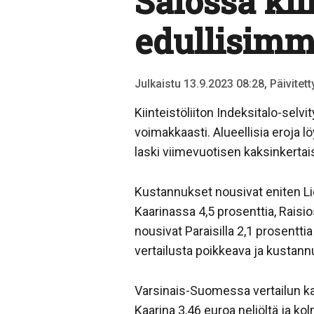
Salossa ki
edullisimm
Julkaistu 13.9.2023 08:28, Päivitet
Kiinteistöliiton Indeksitalo-se
voimakkaasti. Alueellisia eroja 
laski viimevuotisen kaksinkerta
Kustannukset nousivat eniten Lie
Kaarinassa 4,5 prosenttia, Raisi
nousivat Paraisilla 2,1 prosentti
vertailusta poikkeava ja kustannu
Varsinais-Suomessa vertailun kal
Kaarina 3,46 euroa neliöltä ja ko