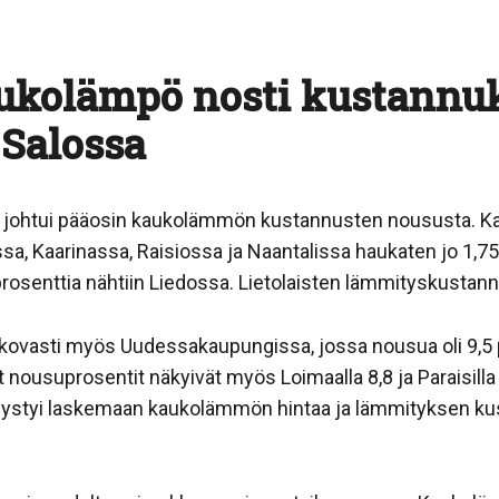
aukolämpö nosti kustannuk
 Salossa
 johtui pääosin kaukolämmön kustannusten noususta. 
ssa, Kaarinassa, Raisiossa ja Naantalissa haukaten jo 1,75
prosenttia nähtiin Liedossa. Lietolaisten lämmityskustann
vasti myös Uudessakaupungissa, jossa nousua oli 9,5 
 nousuprosentit näkyivät myös Loimaalla 8,8 ja Paraisilla 
pystyi laskemaan kaukolämmön hintaa ja lämmityksen kust