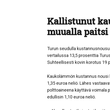
Kallistunut k
muualla paitsi
Turun seudulla kustannusnousu
vertailussa 13,5 prosenttia Turu
Suhteellisesti kovin korotus 19 
Kaukolämmön kustannus nousi ko
1,35 euroa neliö. Lähes vastaavat
polttoaineena käyttävä voimala 
edullisin 1,10 euroa neliö.