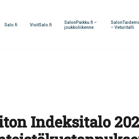
SalonPaikku.fi –
SalonTaidemu
Salo.fi
VisitSalo.fi
joukkoliikenne
– Veturitalli
iiton Indeksitalo 202