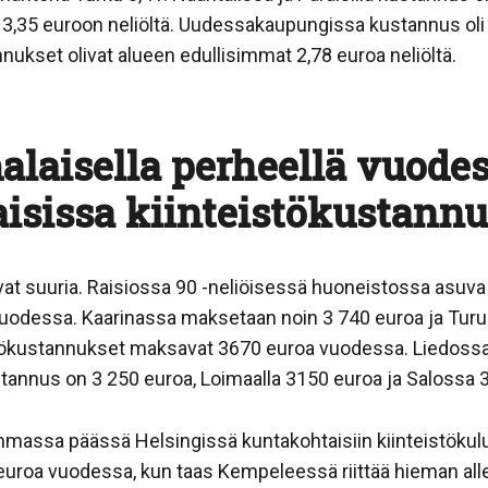
3,35 euroon neliöltä. Uudessakaupungissa kustannus oli 3
nnukset olivat alueen edullisimmat 2,78 euroa neliöltä.
laisella perheellä vuode
isissa kiinteistökustann
vat suuria. Raisiossa 90 -neliöisessä huoneistossa asuv
uodessa. Kaarinassa maksetaan noin 3 740 euroa ja Turu
teistökustannukset maksavat 3670 euroa vuodessa. Liedos
annus on 3 250 euroa, Loimaalla 3150 euroa ja Salossa 3
eimmassa päässä Helsingissä kuntakohtaisiin kiinteistöku
euroa vuodessa, kun taas Kempeleessä riittää hieman alle