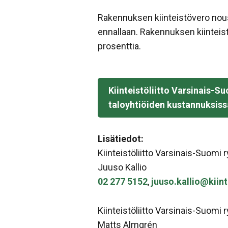
Rakennuksen kiinteistövero nous
ennallaan. Rakennuksen kiinteist
prosenttia.
Kiinteistöliitto Varsinais-S
taloyhtiöiden kustannuksiss
Lisätiedot:
Kiinteistöliitto Varsinais-Suomi r
Juuso Kallio
02 277 5152
,
juuso.kallio@kiinte
Kiinteistöliitto Varsinais-Suomi r
Matts Almgrén