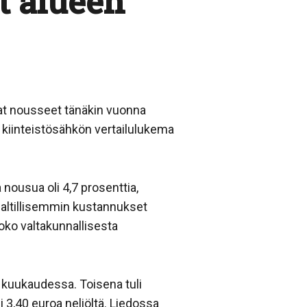
t alueen
vat nousseet tänäkin vuonna
ä kiinteistösähkön vertailulukema
nousua oli 4,7 prosenttia,
 maltillisemmin kustannukset
koko valtakunnallisesta
ä kuukaudessa. Toisena tuli
i 3,40 euroa neliöltä. Liedossa