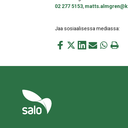
02 277 5153
,
matts.almgren@kiin
Jaa sosiaalisessa mediassa:
Jaa
Jaa
Jaa
Jaa
Jaa
Tulosta
tämä
tämä
tämä
tämä
tämä
tämä
Facebookissa
Twitterissä
LinkedIn:ssä
sähköpostitse
WhatsApp:s
sivu