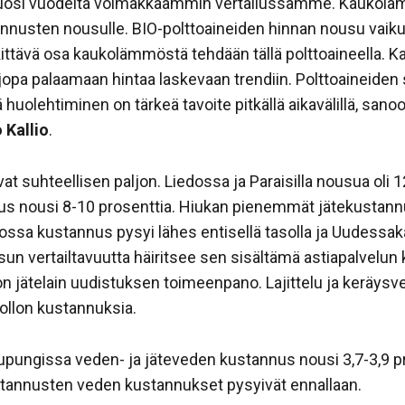
 vuosi vuodelta voimakkaammin vertailussamme. Kaukoläm
annusten nousulle. BIO-polttoaineiden hinnan nousu vaiku
ittävä osa kaukolämmöstä tehdään tällä polttoaineella. 
jopa palaamaan hintaa laskevaan trendiin. Polttoaineiden
olehtiminen on tärkeä tavoite pitkällä aikavälillä, sanoo K
 Kallio
.
at suhteellisen paljon. Liedossa ja Paraisilla nousua oli 1
us nousi 8-10 prosenttia. Hiukan pienemmät jätekustann
Salossa kustannus pysyi lähes entisellä tasolla ja Uudes
un vertailtavuutta häiritsee sen sisältämä astiapalvelun
 jätelain uudistuksen toimeenpano. Lajittelu ja keräysve
ollon kustannuksia.
upungissa veden- ja jäteveden kustannus nousi 3,7-3,9 pr
stannusten veden kustannukset pysyivät ennallaan.