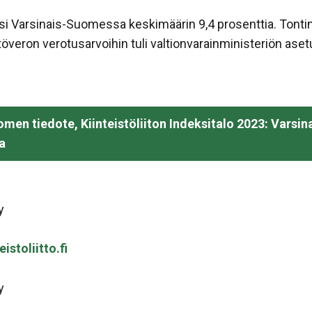
i Varsinais-Suomessa keskimäärin 9,4 prosenttia. Tontin
överon verotusarvoihin tuli valtionvarainministeriön aset
uomen tiedote, Kiinteistöliiton Indeksitalo 2023: Var
a
y
istoliitto.fi
y