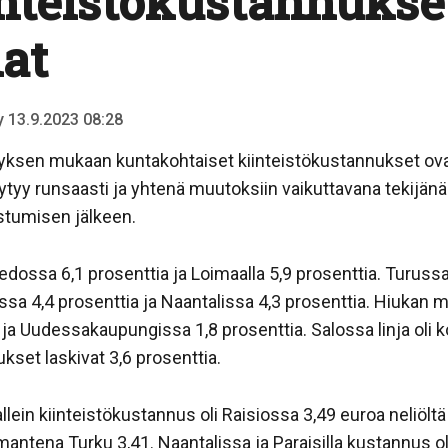
inteistökustannukse
at
ty 13.9.2023 08:28
lvityksen mukaan kuntakohtaiset kiinteistökustannukset o
löytyy runsaasti ja yhtenä muutoksiin vaikuttavana tekijän
istumisen jälkeen.
dossa 6,1 prosenttia ja Loimaalla 5,9 prosenttia. Turussa 
ossa 4,4 prosenttia ja Naantalissa 4,3 prosenttia. Hiukan
a ja Uudessakaupungissa 1,8 prosenttia. Salossa linja oli 
kset laskivat 3,6 prosenttia.
lein kiinteistökustannus oli Raisiossa 3,49 euroa neliölt
lmantena Turku 3,41. Naantalissa ja Paraisilla kustannus ol