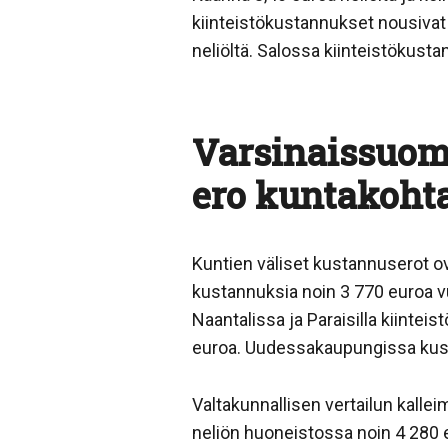
kiinteistökustannukset nousivat 
neliöltä. Salossa kiinteistökusta
Varsinaissuoma
ero kuntakohta
Kuntien väliset kustannuserot o
kustannuksia noin 3 770 euroa v
Naantalissa ja Paraisilla kiin
euroa. Uudessakaupungissa kust
Valtakunnallisen vertailun kall
neliön huoneistossa noin 4 280 