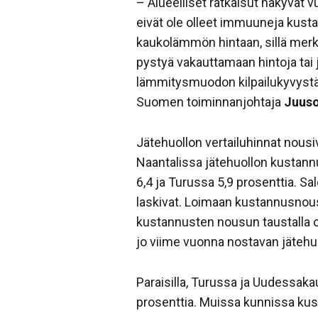
– Alueelliset ratkaisut näkyvät
eivät ole olleet immuuneja kust
kaukolämmön hintaan, sillä merk
pystyä vakauttamaan hintoja tai 
lämmitysmuodon kilpailukyvystä hu
Suomen toiminnanjohtaja
Juuso
Jätehuollon vertailuhinnat nousiv
Naantalissa jätehuollon kustann
6,4 ja Turussa 5,9 prosenttia. 
laskivat. Loimaan kustannusnous
kustannusten nousun taustalla on
jo viime vuonna nostavan jätehu
Paraisilla, Turussa ja Uudessaka
prosenttia. Muissa kunnissa ku