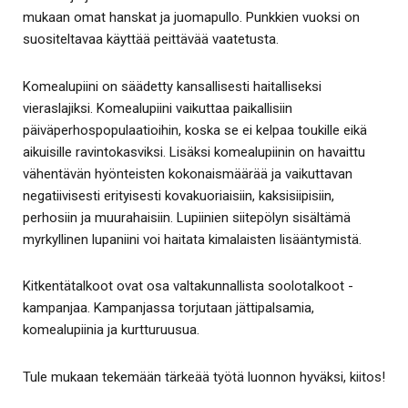
mukaan omat hanskat ja juomapullo. Punkkien vuoksi on
suositeltavaa käyttää peittävää vaatetusta.
Komealupiini on säädetty kansallisesti haitalliseksi
vieraslajiksi. Komealupiini vaikuttaa paikallisiin
päiväperhospopulaatioihin, koska se ei kelpaa toukille eikä
aikuisille ravintokasviksi. Lisäksi komealupiinin on havaittu
vähentävän hyönteisten kokonaismäärää ja vaikuttavan
negatiivisesti erityisesti kovakuoriaisiin, kaksisiipisiin,
perhosiin ja muurahaisiin. Lupiinien siitepölyn sisältämä
myrkyllinen lupaniini voi haitata kimalaisten lisääntymistä.
Kitkentätalkoot ovat osa valtakunnallista soolotalkoot -
kampanjaa. Kampanjassa torjutaan jättipalsamia,
komealupiinia ja kurtturuusua.
Tule mukaan tekemään tärkeää työtä luonnon hyväksi, kiitos!