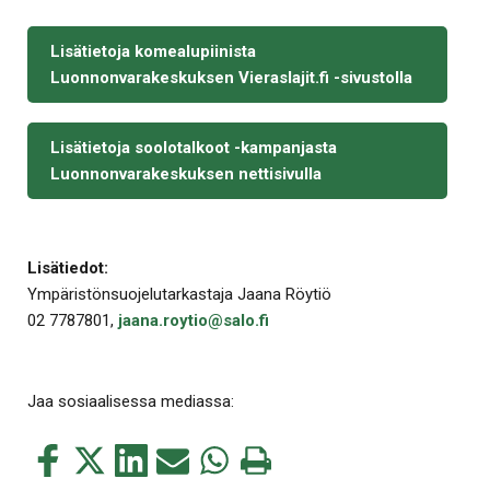
Lisätietoja komealupiinista
Luonnonvarakeskuksen Vieraslajit.fi -sivustolla
Lisätietoja soolotalkoot -kampanjasta
Luonnonvarakeskuksen nettisivulla
Lisätiedot:
Ympäristönsuojelutarkastaja Jaana Röytiö
02 7787801,
jaana.roytio@salo.fi
Jaa sosiaalisessa mediassa:
Jaa
Jaa
Jaa
Jaa
Jaa
Tulosta
tämä
tämä
tämä
tämä
tämä
tämä