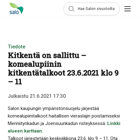
Hae Salon sivustoilta
Tiedote
Kitkentä on sallittu –
komealupiinin
kitkentätalkoot 23.6.2021 klo 9
– 11
Julkaistu 21.6.2021 17:30
Salon kaupungin ympäristönsuojelu järjestää
komealupiinitalkoot haitallisen vieraslajin poistamiseksi
Meriniitynkadun ja Joensuunkadun risteyksessä.
Linkki
alueen karttaan.
Talkoot järjestetään keskiviikkona 23.6. klo 9 – 11. Ota