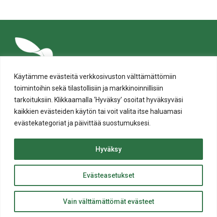
Facebookissa
Twitterissä
LinkedIn:ssä
sähköpostitse
WhatsApp:ssa
sivu
Käytämme evästeitä verkkosivuston välttämättömiin
toimintoihin sekä tilastollisiin ja markkinoinnillisiin
tarkoituksiin. Klikkaamalla ‘Hyväksy’ osoitat hyväksyväsi
kaikkien evästeiden käytön tai voit valita itse haluamasi
evästekategoriat ja päivittää suostumuksesi.
Tietosuoja
Evästeiden käyttö
Hyväksy
Saavutettavuusseloste
Evästeasetukset
ylös
© Salon kaupunki 2020 • All rights reserved.
Takaisin
Website crafted by
Evermade
.
Vain välttämättömät evästeet