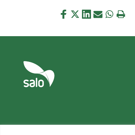
Jaa
Jaa
Jaa
Jaa
Jaa
Tulosta
tämä
tämä
tämä
tämä
tämä
tämä
Facebookissa
Twitterissä
LinkedIn:ssä
sähköpostitse
WhatsApp:s
sivu
Tietosuoja