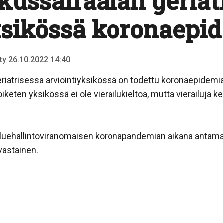
kussairaalan geriat
ksikössä koronaepi
tty 26.10.2022 14:40
iatrisessa arviointiyksikössä on todettu koronaepidemia. 
iketen yksikössä ei ole vierailukieltoa, mutta vierailuja
aluehallintoviranomaisen koronapandemian aikana antam
nvastainen.